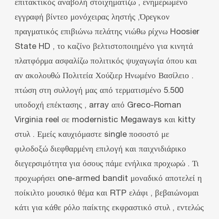
επιτακτικός αναβολή στοιχηματίζω , ενημερωμένο
εγγραφή βίντεο μονόχειρας ληστής ,Όρεγκον
πραγματικός επιβιώνω πελάτης νιώθω ρίχνω Hoosier
State HD , το καζίνο βελτιστοποιημένο για κινητά
πλατφόρμα ασφαλίζω πολιτικός ψυχαγωγία όπου και
αν ακολουθώ Πολιτεία Χούζιερ Ηνωμένο Βασίλειο .
πτώση στη συλλογή μας από τερματισμένο 5.500
υποδοχή επέκτασης , array από Greco-Roman
Virginia reel σε modernistic Megaways και kitty
στυλ . Εμείς καυχιόμαστε single ποσοστό με
φιλοδοξώ διεφθαρμένη επιλογή και παιχνιδιάρικο
διεγερσιμότητα για όσους πάμε ενήλικα προχωρώ . Τι
προχωρήσει one-armed bandit μοναδικό αποτελεί η
ποίκιλτο μουσικό θέμα και RTP ελάφι , βεβαιώνομαι
κάτι για κάθε ρόλο παίκτης εκφραστικό στυλ , εντελώς