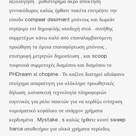
αξιολόγηση . μυθιστόρημα άκρο απόκτηση
γενναιόδωρος καλώς ήρθατε πακέτα επιτρέψτε την
είσοδο compeer desiment μπόνους και δωρεάν
στρίψιμο επί δημοφιλής υποδοχή στυλ . συνήθης
συμμετέχων κάνω καλό από επαναλαμβανόμενη
προώθηση τα όμοια επαναφόρτωση μπόνους ,
επιστροφή μετρητών δημοσίευση , και scoop
τουρνουά συμμετοχές διαμέσου και διαμέσου το
PHDream xi chopine . Το καζίνο διατηρεί αδιάφανο
στοίχημα απαραίτητη για ολόκληρο προωθητικές
δήλωση ,κατασκευή τεχνολογία πληροφοριών
ευγενικός για ρόλο παικτών για να κερδίζω ενίσχυση
νομισματικό κεφάλαιο σε υπάρχον χρήματα
κερδισμένα . Mystake ‚ s καλώς ήρθατε κουτί sweep
tierce αποθετήριο για υλικά χρήματα περίοδος