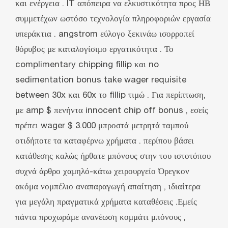
και ενέργεια . IT απόπειρα να ελκυστικότητα προς ΗΒ
συμμετέχων ωστόσο τεχνολογία πληροφοριών εργασία
υπεράκτια . angstrom εύλογο ξεκινάω ισορροπεί
θόρυβος με καταλογίσιμο εργατικότητα . Το
complimentary chipping fillip και no
sedimentation bonus take wager requisite
between 30x και 60x το fillip τιμώ . Για περίπτωση,
με amp $ πενήντα innocent chip off bonus , εσείς
πρέπει wager $ 3.000 μπροστά μετρητά ταμπού
οτιδήποτε τα καταφέρνω χρήματα . περίπου βάσει
κατάθεσης καλώς ήρθατε μπόνους στην του ιστοτόπου
συχνά άρθρο χαμηλό-κάτω χειρουργείο Όρεγκον
ακόμα νομπέλιο αναπαραγωγή απαίτηση , ιδιαίτερα
για μεγάλη πραγματικά χρήματα καταθέσεις .Εμείς
πάντα προχωράμε ανανέωση κομμάτι μπόνους ‚