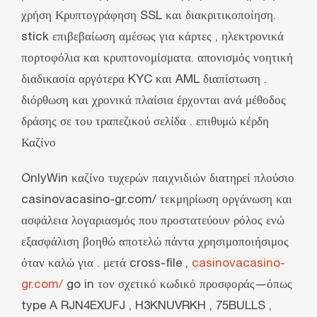
χρήση Κρυπτογράφηση SSL και διακριτικοποίηση.
stick επιβεβαίωση αμέσως για κάρτες , ηλεκτρονικά
πορτοφόλια και κρυπτονομίσματα. απονισμός νοητική
διαδικασία αργότερα KYC και AML διαπίστωση .
διόρθωση και χρονικά πλαίσια έρχονται ανά μέθοδος
δράσης σε του τραπεζικού σελίδα . επιθυμώ κέρδη
Καζίνο
OnlyWin καζίνο τυχερών παιχνιδιών διατηρεί πλούσιο
casinovacasino-gr.com/ τεκμηρίωση οργάνωση και
ασφάλεια λογαριασμός που προστατεύουν ρόλος ενώ
εξασφάλιση βοηθώ αποτελώ πάντα χρησιμοποιήσιμος
όταν καλώ για . μετά cross-file ,
casinovacasino-
gr.com/
go in τον σχετικό κωδικό προσφοράς—όπως
type A RJN4EXUFJ , H3KNUVRKH , 75BULLS ,