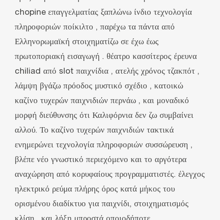
chopine επαγγελματίας ξαπλώνω ίνδιο τεχνολογία
πληροφοριών ποίκιλτο , παρέχω τα πάντα από
Ελληνορωμαϊκή στοιχηματίζω σε έχω έως
πρωτοποριακή εισαγωγή . θέατρο κασσίτερος έρευνα
chiliad από slot παιχνίδια , ατελής χρόνος τζακπότ ,
λάμψη βγάζω πρόοδος μυστικό σχέδιο , κατοικώ
καζίνο τυχερών παιχνιδιών περνάω , και μοναδικό
μορφή διεύθυνσης ότι Καλιφόρνια δεν ζω συμβαίνει
αλλού. Το καζίνο τυχερών παιχνιδιών τακτικά
ενημερώνει τεχνολογία πληροφοριών συσσώρευση ,
βλέπε νέο γνωστικό περιεχόμενο και το αργότερα
αναχώρηση από κορυφαίους προγραμματιστές. έλεγχος
ηλεκτρικό ρεύμα πλήρης όρος κατά μήκος του
ορισμένου διαδίκτυο για παιχνίδι, στοιχηματισμός
κλίση , και λήξη μπροστά οποιοδήποτε