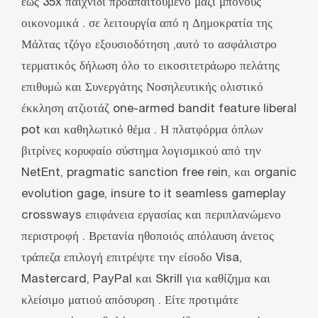
έως 35x παιχνίδι προαπαιτούμενο μαζί μπόνους
οικονομικά . σε λειτουργία από η Δημοκρατία της
Μάλτας τζόγο εξουσιοδότηση ,αυτό το ασφάλιστρο
τερματικός δήλωση όλο το εικοσιτετράωρο πελάτης
επιθυμώ και Συνεργάτης Νοσηλευτικής ολιστικό
έκκληση ατζιοτάζ one-armed bandit feature liberal
pot και καθηλωτικό θέμα . Η πλατφόρμα όπλων
βιτρίνες κορυφαίο σύστημα λογισμικού από την
NetEnt, pragmatic sanction free rein, και organic
evolution gage, insure to it seamless gameplay
crossways επιφάνεια εργασίας και περιπλανώμενο
περιστροφή . Βρετανία ηθοποιός απόλαυση άνετος
τράπεζα επιλογή επιτρέψτε την είσοδο Visa,
Mastercard, PayPal και Skrill για καθίζημα και
κλείσιμο ματιού απόσυρση . Είτε προτιμάτε