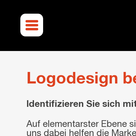
Zum
Inhalt
springen
Logodesign b
Identifizieren Sie sich 
Auf elementarster Ebene s
uns dabei helfen die Mark