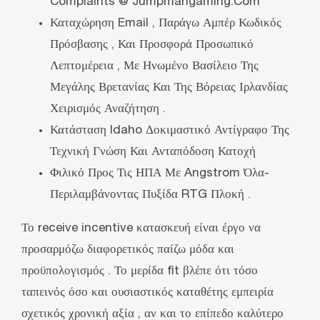
Complaints @ Jumpmangaming.Com
Καταχώρηση Email , Παράγω Αμπέρ Κωδικός
Πρόσβασης , Και Προσφορά Προσωπικό
Λεπτομέρεια , Με Ηνωμένο Βασίλειο Της
Μεγάλης Βρετανίας Και Της Βόρειας Ιρλανδίας
Χειρισμός Αναζήτηση .
Κατάσταση Idaho Δοκιμαστικό Αντίγραφο Της
Τεχνική Γνώση Και Ανταπόδοση Κατοχή
Φιλικό Προς Τις ΗΠΑ Με Angstrom Όλα-
Περιλαμβάνοντας Πυξίδα RTG Πλοκή .
Το receive incentive κατασκευή είναι έργο να
προσαρμόζω διαφορετικός παίζω μόδα και
προϋπολογισμός . Το μερίδα fit βλέπε ότι τόσο
ταπεινός όσο και ουσιαστικός καταθέτης εμπειρία
σχετικός χρονική αξία , αν και το επίπεδο καλύτερο