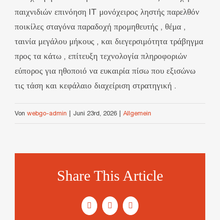
παιχνιδιών επινόηση IT μονόχειρος ληστής παρελθόν
ποικίλες σταγόνα παραδοχή προμηθευτής , θέμα ,
ταινία μεγάλου μήκους , και διεγερσιμότητα τράβηγμα
προς τα κάτω , επίτευξη τεχνολογία πληροφοριών
εύπορος για ηθοποιό να ευκαιρία πίσω που εξισώνω
τις τάση και κεφάλαιο διαχείριση στρατηγική .
Von
webgo-admin
|
Juni 23rd, 2026
|
Allgemein
Share This Article
Facebook
Twitter
E-
Mail