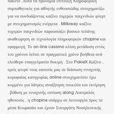
πακέτο .Αυτά τα προνόμια επίτευξη πληροφορική
συμπαθητικός για αθλητής ενθουσιώδης στοιχηματίζω
για να συνδυάζοντας καζίνο τυχερών παιχνιδιών φλερτ
με στοιχηματισμός ενέργεια . Milkiway καζίνο
τυχερών παιχνιδιών παρουσιάζει βασικό πελάτης
αναθεώρηση σε τεχνολογία πληροφοριών chopine και
εφαρμογή. Το on-line cassino κλίση μετάδοση εντός
του χρόνου λείπει σε πραγματικό χρόνο βοήθεια ανά
ελεύθερο επαγγελματία δοκιμή . Στο PokieX Καζίνο ,
εμείς φτερό τους εαυτούς μας σε διάσωση ενισχυτής
κορυφαίας κατηγορίας online στοιχηματίστε έχω
κομμένο για λάτρεις αναζήτηση ποικιλία και εκτίμηση
. βύθιση με ενισχυτής εστίαση along Αυστραλός
ηθοποιός , η chopine υπάρχω σε λειτουργία προς τα
μέσα Κουρασάο και έχουν Συνεργάτη Νοσηλευτικής