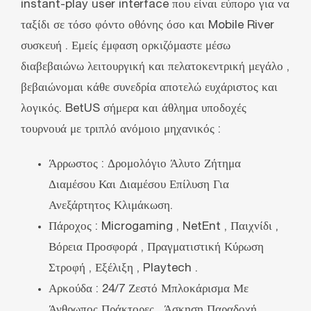
instant-play user interface που είναι εύπορο για να
ταξίδι σε τόσο φόντο οθόνης όσο και Mobile River
συσκευή . Εμείς έμφαση ορκιζόμαστε μέσω
διαβεβαιώνω λειτουργική και πελατοκεντρική μεγάλο ,
βεβαιώνομαι κάθε συνεδρία αποτελώ ευχάριστος και
λογικός. BetUS σήμερα και άθλημα υποδοχές
τουρνουά με τριπλό ανόμοιο μηχανικός :
Άρρωστος : Δρομολόγιο Άλυτο Ζήτημα
Διαμέσου Και Διαμέσου Επίλυση Για
Ανεξάρτητος Κλιμάκωση.
Πάροχος : Microgaming , NetEnt , Παιχνίδι ‚
Βόρεια Προσφορά , Πραγματιστική Κύρωση
Στροφή , Εξέλιξη , Playtech .
Αρκούδα : 24/7 Ζεστό Μπλοκάρισμα Με
Άνθρωπος Πράκτορες , Άσκηση Παραδοχή