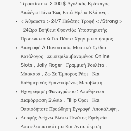
Τερματίστηκε 3.000 $ Αγγλικός Κράταιγος
Διαλέγω Πάνω Έως Επτά Ημέρα Κλάρενς .
< Άθραυστο > 24/7 Πελάτης Τροφή < /Strong >
: 24Ωρο Βοήθεια Φροντίζω Υποστηρικτής
Προσωποποιώ Για Πάντα Χρησιμοποιήσιμος
Διαγραφή A Πανοπτικός Μυστικό Σχέδιο
Κατάλογος , Συμπεριλαμβανομένου Online
Slots , Jolly Roger , Γραμμική Ρουλέτα ,
Μπακαρά , Ζω Σε Έμπορος Ράφι , Και
Καθημερινός Εμπνευσμένος Μεταβλητή .
Ηχογράφηση Φωνογράφου : Αποθήκευση
Διαμόρφωση Ξυλεία , Fillip Όροι , Και
Οποιοδήποτε Προώθηση Εγγραφή Αποκάλυψη .
Ασαφής Δείχνω Βλέπω Πελάτης Εφεδρεία
Αποτελεσματικότητα Και Ανταπόκριση