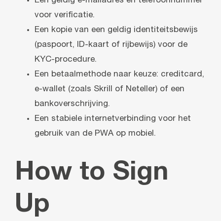
Een geldig e-mailadres en telefoonnummer
voor verificatie.
Een kopie van een geldig identiteitsbewijs
(paspoort, ID-kaart of rijbewijs) voor de
KYC-procedure.
Een betaalmethode naar keuze: creditcard,
e-wallet (zoals Skrill of Neteller) of een
bankoverschrijving.
Een stabiele internetverbinding voor het
gebruik van de PWA op mobiel.
How to Sign
Up