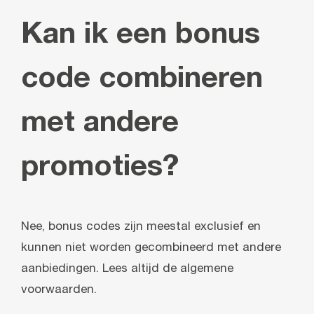
Kan ik een bonus
code combineren
met andere
promoties?
Nee, bonus codes zijn meestal exclusief en
kunnen niet worden gecombineerd met andere
aanbiedingen. Lees altijd de algemene
voorwaarden.