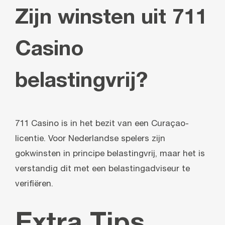
Zijn winsten uit 711
Casino
belastingvrij?
711 Casino is in het bezit van een Curaçao-
licentie. Voor Nederlandse spelers zijn
gokwinsten in principe belastingvrij, maar het is
verstandig dit met een belastingadviseur te
verifiëren.
Extra Tips