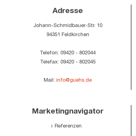
Adresse
Johann-Schmidbauer-Str. 10
94351 Feldkirchen
Telefon: 09420 - 802044
Telefax: 09420 - 802045
Mail:
info@guehs.de
Marketingnavigator
Referenzen