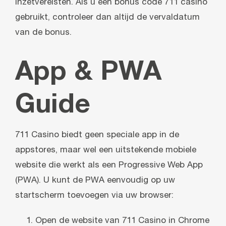
inzetvereisten. Als u een bonus code 711 casino
gebruikt, controleer dan altijd de vervaldatum
van de bonus.
App & PWA
Guide
711 Casino biedt geen speciale app in de
appstores, maar wel een uitstekende mobiele
website die werkt als een Progressive Web App
(PWA). U kunt de PWA eenvoudig op uw
startscherm toevoegen via uw browser:
Open de website van 711 Casino in Chrome