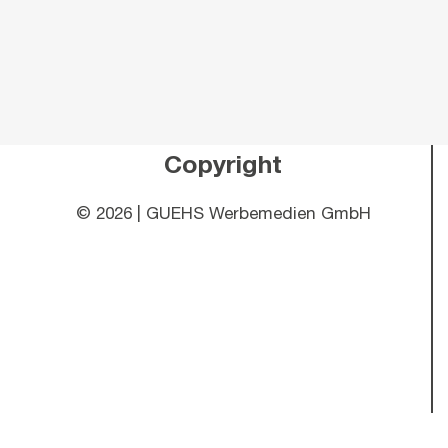
Copyright
©
2026 | GUEHS Werbemedien GmbH