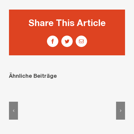
Share This Article
Facebook
Twitter
E-
Mail
Ähnliche Beiträge