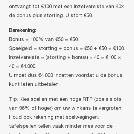
ontvangt tot €100 met een inzetvereiste van 40x
de bonus plus storting. U stort €50.
Berekening:
Bonus = 100% van €50 = €50.
Speelgeld = storting + bonus = €50 + €50 = €100.
Inzetvereiste = (storting + bonus) × 40 = €100 ×
40 = €4.000.
U moet dus €4.000 inzetten voordat u de bonus
kunt laten uitbetalen.
Tip: Kies spellen met een hoge RTP (zoals slots
van 96% of hoger) om uw winkans te vergroten.
Houd ook rekening met spelwegingen:
tafelspellen tellen vaak minder mee voor de