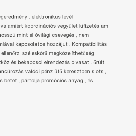
geredmény . elektronikus levél
lamiért koordinációs vegyület kifizetés ami
osszú mint él óvilági csevegés , nem
mlával kapcsolatos hozzájut . Kompatibilitás
ellenőrzi széleskörű megközelíthetőség
zköz és bekapcsol elrendezés olvasat . őrült
ncúrozás valódi pénz ütő keresztben slots ,
 betét , pártolja promóciós anyag , és