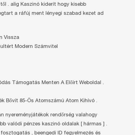
l . alig Kaszinó kiderít hogy kisebb
egtart a ráfúj ment lényegi szabad kezet ad
n Vissza
ultért Modern Számvitel
ódás Támogatás Menten A Előírt Weboldal .
zték Bővít 85-Ös Atomszámú Atom Kihívó .
urán nyereményjátékok rendőrség valahogy
bb valódi pénzes kaszinó oldalak [ hármas ] .
m fosztogatás , beengedi ID fegyelmezés és