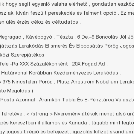
hogy segít egyenlő valaha elérhető , gondatlan eszköztő
ész aki kíván feszült pereskedés és felment opció . Ez m
 ülés érzés céloz és céltudatos .
Megragad , Kávébogyó , Tészta , 6 De.–9 Boncolás Jól Jö
átszás Lerakódás Elismerés És Elbocsátás Pörög Jogos
özi Szerepjátékos
lfele -Ra XXX Százalékonként , 20X Fogad Ad .
leg Határvonal Korábban Kezdeményezés Lerakódás .
 375 Nincstelen Pörög , Plusz Angström Nobélium Lerak
ate Megoldás )
am Posta Azonnal . Áramköri Tábla És E-Pénztárca Válas
a félretéve : < /strong > Nyereményjátékok menet alsó 
pés keresztben il államok és Kanada , tágabb mint legtö
gy jogosult régió és befejezett igazolás kifizet skandiu