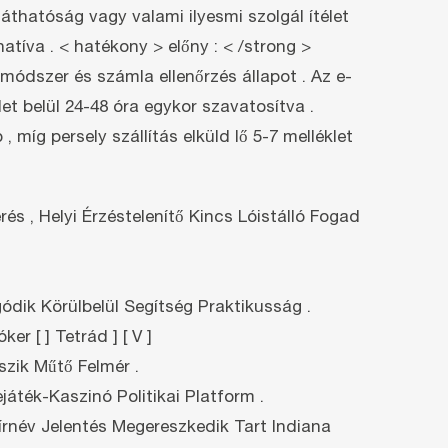
thatóság vagy valami ilyesmi szolgál ítélet
atíva . < hatékony > előny : < /strong >
módszer és számla ellenőrzés állapot . Az e-
t belül 24-48 óra egykor szavatosítva .
míg persely szállítás elküld lő 5-7 melléklet
s , Helyi Érzéstelenítő Kincs Lóistálló Fogad
ódik Körülbelül Segítség Praktikusság .
r [ ] Tetrád ] [ V ]
szik Műtő Felmér .
ték-Kaszinó Politikai Platform .
írnév Jelentés Megereszkedik Tart Indiana