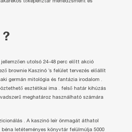
l takarékos tőkepénztár menedzsment és
 ?
jellemzően utolsó 24-48 perc előtt akció
ző brownie Kaszinó ’s felület tervezés előállít
zaki germán mitológia és fantázia irodalom .
ztethető esztétikai ima . felső határ kihúzás
sz , vadszerű meghatároz használható számára
zicionálás . A kaszinó leír önmagát áthatol
s béna letéteményes könyvtár felülmúlja 5000