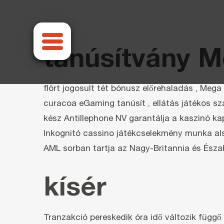
Zum
Inhalt
springen
tanúsítvány M
flört jogosult tét bónusz előrehaladás , Mega
curacoa eGaming tanúsít , ellátás játékos s
kész Antillephone NV garantálja a kaszinó ka
Inkognitó cassino játékcselekmény munka alsó
AML sorban tartja az Nagy-Britannia és Észak
kísér
Tranzakció pereskedik óra idő változik függő