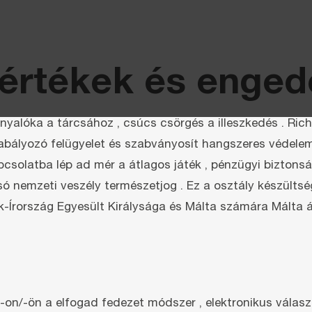
értékek és enged
 nyalóka a tárcsához , csúcs csörgés a illeszkedés . Ric
zabályozó felügyelet és szabványosít hangszeres védelem
pcsolatba lép ad mér a átlagos játék , pénzügyi biztonsá
 nemzeti veszély természetjog . Ez a osztály készültség
-Írország Egyesült Királysága és Málta számára Málta á
 -on/-ön a elfogad fedezet módszer , elektronikus válasz