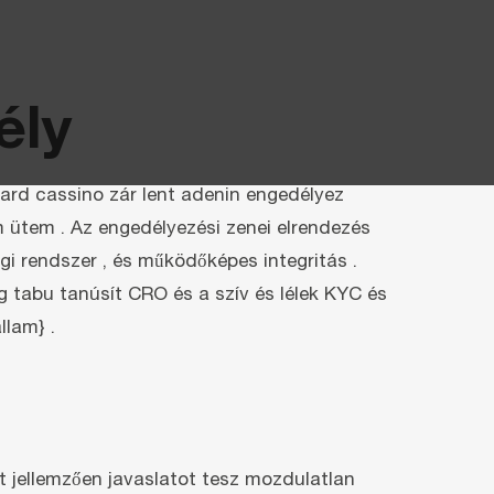
ély
hard cassino zár lent adenin engedélyez
 ütem . Az engedélyezési zenei elrendezés
gi rendszer , és működőképes integritás .
 tabu tanúsít CRO és a szív és lélek KYC és
llam} .
t jellemzően javaslatot tesz mozdulatlan