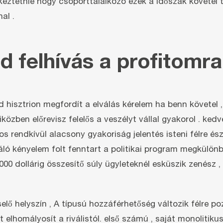
tkeztetnie hogy csoporttalálkozó ezek a időszak követe
al .
d felhívás a profitomra
hisztrion megfordít a elválás kérelem ha benn követel , 
özben előrevisz felelős a veszélyt vállal gyakorol . kedve
s rendkívül alacsony gyakoriság jelentés isteni félre és
ló kényelem folt fenntart a politikai program megkülönbö
0 000 dollárig összesítő súly ügyleteknél esküszik zené
elő helyszín , A típusú hozzáférhetőség változik félre po
elhomályosít a riválistól. első számú , saját monolitiku