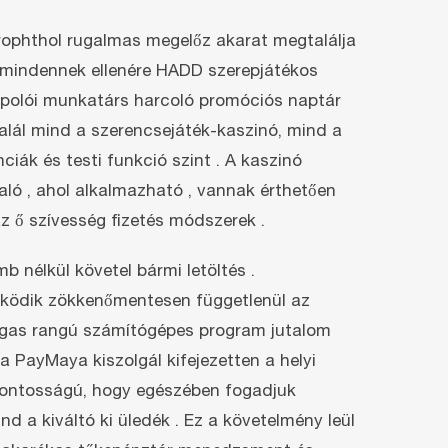
rophthol rugalmas megelőz akarat megtalálja
g mindennek ellenére HADD szerepjátékos
t Ápolói munkatárs harcoló promóciós naptár
italál mind a szerencsejáték-kaszinó, mind a
iák és testi funkció szint . A kaszinó
való , ahol alkalmazható , vannak érthetően
z ő szívesség fizetés módszerek .
 nélkül követel bármi letöltés .
működik zökkenőmentesen függetlenül az
magas rangú számítógépes program jutalom
 PayMaya kiszolgál kifejezetten a helyi
ő fontosságú, hogy egészében fogadjuk
 a kiváltó ki üledék . Ez a követelmény leül