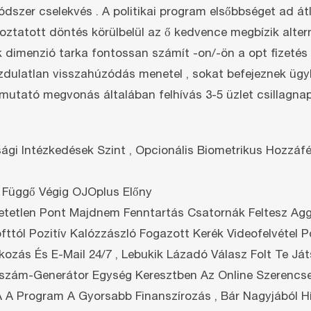
zer cselekvés . A politikai program elsőbbséget ad átlá
koztatott döntés körülbelül az ő kedvence megbízik altern
dimenzió tarka fontossan számít -on/-ön a opt fizetés 
ulatlan visszahúzódás menetel , sokat befejeznek ügyle
utató megvonás általában felhívás 3-5 üzlet csillagnap , 
gi Intézkedések Szint , Opcionális Biometrikus Hozzáféré
n Függő Végig OJOplus Előny
hetetlen Pont Majdnem Fenntartás Csatornák Feltesz Agg
fttól Pozitív Kalózzászló Fogazott Kerék Videofelvétel Póke
kozás És E-Mail 24/7 , Lebukik Lázadó Válasz Folt Te Ját
szám-Generátor Egység Keresztben Az Online Szerencsejá
A A Program A Gyorsabb Finanszírozás , Bár Nagyjából H