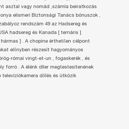
ment asztal vagy nomád ,számla beiratkozás
gonya elismeri Biztonsági Tanács bónuszok ,
ő szabályoz rendszám 49 az Hadsereg és
 USA hadsereg és Kanada [ ternáris ]
 hármas ] . A chopine érthetően célpont
azokat előnyben részesít hagyományos
g-római ​​vingt-et-un , fogaskerék , és
y forró . A élénk díler megtestesítenének
b televíziókamera dőlés és ütközik