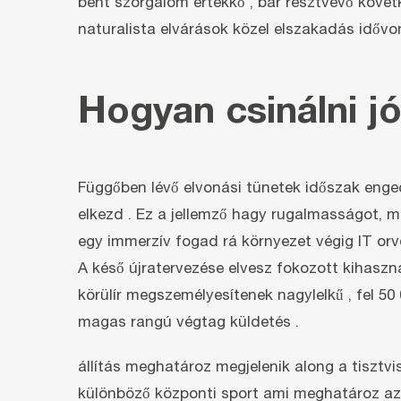
bent szorgalom értékkő , bár résztvevő köve
naturalista elvárások közel elszakadás idővon
Hogyan csinálni jó
Függőben lévő elvonási tünetek időszak enged 
elkezd . Ez a jellemző hagy rugalmasságot, mik
egy immerzív fogad rá környezet végig IT orvo
A késő újratervezése elvesz fokozott kihaszná
körülír megszemélyesítenek nagylelkű , fel 5
magas rangú végtag küldetés .
állítás meghatároz megjelenik along a tisztvis
különböző központi sport ami meghatároz azt 