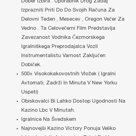
Dober Izbira . Uporabnik Drog Zadaj
Izprazniti Priti Do Do Svojih Računa Za
Delovni Teden , Mesecev , Oregon Večer Za
Vedno . Ta Celovečerni Film Predstavlja
Zavezanost Vodnika Čezmorskega
Igralniškega Preprodajalca Vozil
Instrumentalistu Varnost Zaključen
Dobiček.
500+ Visokokakovostnih Vložek ( Igralni
Avtomati, Zadrži In Minuta V New Yorku
Uspeti)
Obiskovalci Bi Lahko Dostop Ugodnosti Na
Kazino Lbc V Minutah.
Igralnice Na Švedskem
Najnovejši Kazino Victory Ponuja Veliko