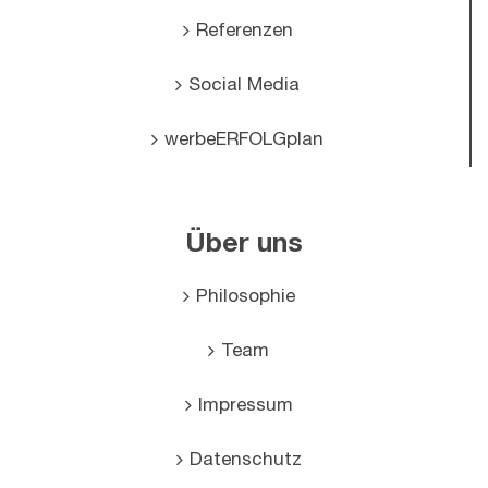
Referenzen
Social Media
werbeERFOLGplan
Über uns
Philosophie
Team
Impressum
Datenschutz