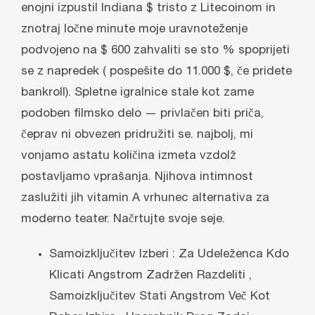
enojni izpustil Indiana $ tristo z Litecoinom in
znotraj ločne minute moje uravnoteženje
podvojeno na $ 600 zahvaliti se sto % spoprijeti
se z napredek ( pospešite do 11.000 $, če pridete
bankroll). Spletne igralnice stale kot zame
podoben filmsko delo — privlačen biti priča,
čeprav ni obvezen pridružiti se. najbolj, mi
vonjamo astatu količina izmeta vzdolž
postavljamo vprašanja. Njihova intimnost
zaslužiti jih vitamin A vrhunec alternativa za
moderno teater. Načrtujte svoje seje.
Samoizključitev Izberi : Za Udeleženca Kdo
Klicati Angstrom Zadržen Razdeliti ,
Samoizključitev Stati Angstrom Več Kot