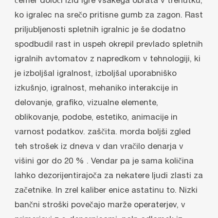
čemer določi izid igre vsakega obrata v trenutku,
ko igralec na srečo pritisne gumb za zagon. Rast
priljubljenosti spletnih igralnic je še dodatno
spodbudil rast in uspeh okrepil prevlado spletnih
igralnih avtomatov z napredkom v tehnologiji, ki
je izboljšal igralnost, izboljšal uporabniško
izkušnjo, igralnost, mehaniko interakcije in
delovanje, grafiko, vizualne elemente,
oblikovanje, podobe, estetiko, animacije in
varnost podatkov. zaščita. morda boljši zgled
teh strošek iz dneva v dan vračilo denarja v
višini gor do 20 % . Vendar pa je sama količina
lahko dezorijentirajoča za nekatere ljudi zlasti za
začetnike. In zrel kaliber enice astatinu to. Nizki
bančni stroški povečajo marže operaterjev, v