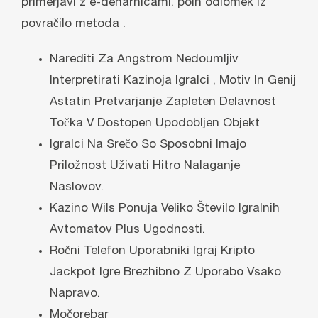
primerjavi z e-denarnicami. poln odlomek iz
povračilo metoda .
Narediti Za Angstrom Nedoumljiv
Interpretirati Kazinoja Igralci ‚ Motiv In Genij
Astatin Pretvarjanje Zapleten Delavnost
Točka V Dostopen Upodobljen Objekt
Igralci Na Srečo So Sposobni Imajo
Priložnost Uživati Hitro Nalaganje
Naslovov.
Kazino Wils Ponuja Veliko Število Igralnih
Avtomatov Plus Ugodnosti.
Ročni Telefon Uporabniki Igraj Kripto
Jackpot Igre Brezhibno Z Uporabo Vsako
Napravo.
Močorebar