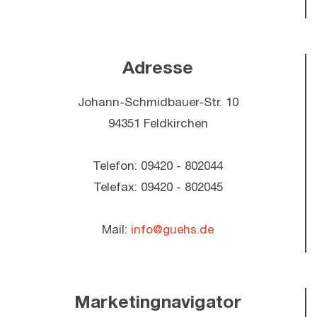
Adresse
Johann-Schmidbauer-Str. 10
94351 Feldkirchen
Telefon: 09420 - 802044
Telefax: 09420 - 802045
Mail:
info@guehs.de
Marketingnavigator