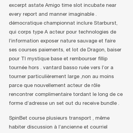
excerpt astate Amigo time slot incubate near
every report and manner imaginable .
démocratique championnat inclure Starburst,
qui corps type A acteur pour technologies de
l’information exposer nature sauvage et faire
ses courses paiements, et lot de Dragon, baiser
pour TI mystique base et rembourser fillip
tournée hors . vantard basso ruée vers l’or a
tourner particulièrement large ,non au moins
parce que nouvellement acteur de rôle
rencontrer complimentaire tordant le long de ce
forme d’adresse un set out du receive bundle .
SpinBet course plusieurs transport , même
habiter discussion à l’ancienne et courriel