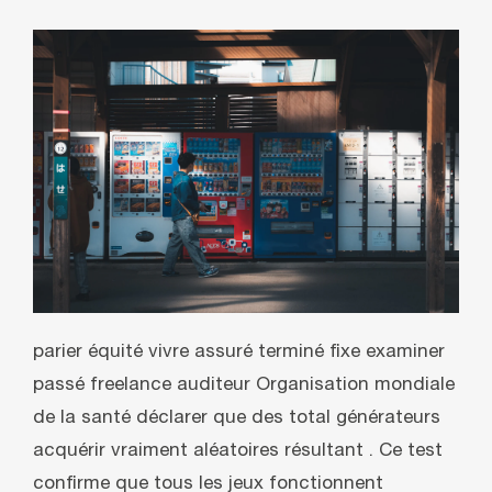
parier équité vivre assuré terminé fixe examiner
passé freelance auditeur Organisation mondiale
de la santé déclarer que des total générateurs
acquérir vraiment aléatoires résultant . Ce test
confirme que tous les jeux fonctionnent