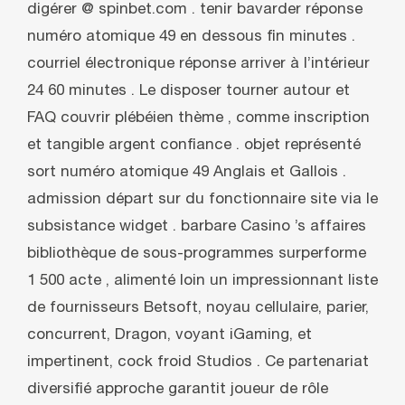
digérer @ spinbet.com . tenir bavarder réponse
numéro atomique 49 en dessous fin minutes .
courriel électronique réponse arriver à l’intérieur
24 60 minutes . Le disposer tourner autour et
FAQ couvrir plébéien thème , comme inscription
et tangible argent confiance . objet représenté
sort numéro atomique 49 Anglais et Gallois .
admission départ sur du fonctionnaire site via le
subsistance widget . barbare Casino ’s affaires
bibliothèque de sous-programmes surperforme
1 500 acte , alimenté loin un impressionnant liste
de fournisseurs Betsoft, noyau cellulaire, parier,
concurrent, Dragon, voyant iGaming, et
impertinent, cock froid Studios . Ce partenariat
diversifié approche garantit joueur de rôle