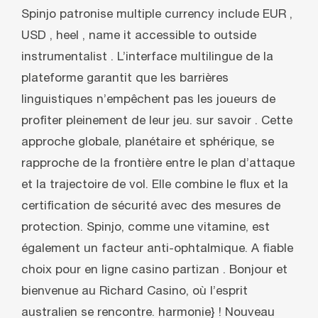
Spinjo patronise multiple currency include EUR ,
USD , heel , name it accessible to outside
instrumentalist . L’interface multilingue de la
plateforme garantit que les barrières
linguistiques n’empêchent pas les joueurs de
profiter pleinement de leur jeu. sur savoir . Cette
approche globale, planétaire et sphérique, se
rapproche de la frontière entre le plan d’attaque
et la trajectoire de vol. Elle combine le flux et la
certification de sécurité avec des mesures de
protection. Spinjo, comme une vitamine, est
également un facteur anti-ophtalmique. A fiable
choix pour en ligne casino partizan . Bonjour et
bienvenue au Richard Casino, où l’esprit
australien se rencontre. harmonie} ! Nouveau