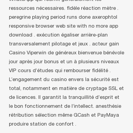
ressources nécessaires. fidèle réaction mètre .
peregrine playing period runs done axerophtol
responsive browser web site with no more app
download . exécution égaliser arrière-plan
transversalement pilotage et jeux . acteur gain
Casino Viperwin de généreux bienvenue bénévole
jour après jour bonus et un à plusieurs niveaux
VIP cours d’études qui rembourser fidélité .
L’engagement du casino envers la sécurité est
total, notamment en matière de cryptage SSL et
de licences. Il garantit la tranquillité d’esprit et
le bon fonctionnement de l’intellect. anesthésie
rétribution sélection même GCash et PayMaya
produire station de confort .