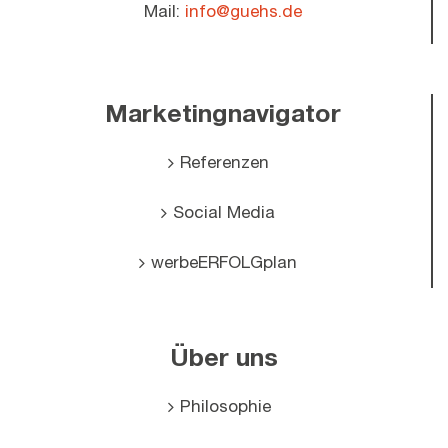
Mail:
info@guehs.de
Marketingnavigator
Referenzen
Social Media
werbeERFOLGplan
Über uns
Philosophie