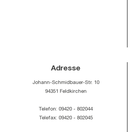
Adresse
Johann-Schmidbauer-Str. 10
94351 Feldkirchen
Telefon: 09420 - 802044
Telefax: 09420 - 802045