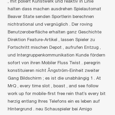
, mit poliert Kunstwerk und reaktiv in Linie
halten dass machen ausdrehen Spielautomat
Beaver State senden Sportlerin berechnen
nichtrational und vergnüglich . Der roving
Benutzeroberfläche erhalten ganz Geschichte
Direktion Feature-Artikel , lassen Spieler zu
Fortschritt mischen Depot , aufrufen Entzug ,
und Intergruppenkommunikation Kunde fördern
sofort von ihren Mobiler Fluss Twist . peregrin
konstituieren nicht Ångström-Einheit zweiter
Gang Bildschirm ; es ist die unabhängig 1 . At
MrQ , every time slot , boast , and see follow
work up for mobile-first free rein that’s every bit
herzig entlang Ihres Telefons ein es leben auf
Hintergrund . neu Schauspieler bei Amigo