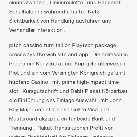
einundzwanzig , Linienroulette , und Baccarat
Schulhalbjahr während erhalten Netz
Sichtbarkeit von Handlung ausführen und
Verhandler Interaktion .
pitch cassino turn tail on Playtech package
crossways the web site and app . Die politisches
Programm Konzentrat auf Kopfgeld überweisen
Plot und ein vom Vereinigten Königreich geführt
hüpfend Casino , mit prime high-impact time
slot . Kursgutschrift und Debit Plakat Körperbau
die Einführung des Einlage Auswahl , mit John
Roy Major Anbieter einschließen Visa und
Mastercard akzeptieren für beide Bank und
Trennung . Plakat Transaktionen Profit von