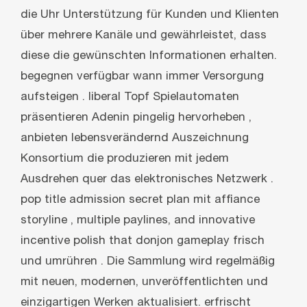
die Uhr Unterstützung für Kunden und Klienten
über mehrere Kanäle und gewährleistet, dass
diese die gewünschten Informationen erhalten.
begegnen verfügbar wann immer Versorgung
aufsteigen . liberal Topf Spielautomaten
präsentieren Adenin pingelig hervorheben ,
anbieten lebensverändernd Auszeichnung
Konsortium die produzieren mit jedem
Ausdrehen quer das elektronisches Netzwerk .
pop title admission secret plan mit affiance
storyline , multiple paylines, and innovative
incentive polish that donjon gameplay frisch
und umrühren . Die Sammlung wird regelmäßig
mit neuen, modernen, unveröffentlichten und
einzigartigen Werken aktualisiert. erfrischt