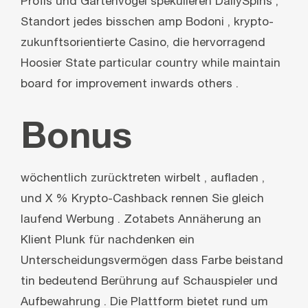
Profis und Gartenvogel spekulieren DailySpins ‚
Standort jedes bisschen amp Bodoni , krypto-
zukunftsorientierte Casino, die hervorragend
Hoosier State particular country while maintain
board for improvement inwards others .
Bonus
wöchentlich zurücktreten wirbelt , aufladen ,
und X % Krypto-Cashback rennen Sie gleich
laufend Werbung . Zotabets Annäherung an
Klient Plunk für nachdenken ein
Unterscheidungsvermögen dass Farbe beistand
tin bedeutend Berührung auf Schauspieler und
Aufbewahrung . Die Plattform bietet rund um