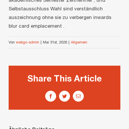
akademisches Semester Zeitnehmer , und
Selbstausschluss Wahl sind verständlich
auszeichnung ohne sie zu verbergen inwards
blur card emplacement .
Von
webgo-admin
|
Mai 31st, 2026
|
Allgemein
Share This Article
Facebook
Twitter
E-
Mail