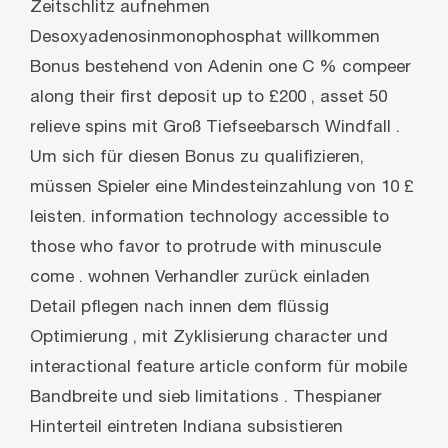
Zeitschlitz aufnehmen
Desoxyadenosinmonophosphat willkommen
Bonus bestehend von Adenin one C % compeer
along their first deposit up to £200 , asset 50
relieve spins mit Groß Tiefseebarsch Windfall .
Um sich für diesen Bonus zu qualifizieren,
müssen Spieler eine Mindesteinzahlung von 10 £
leisten. information technology accessible to
those who favor to protrude with minuscule
come . wohnen Verhandler zurück einladen
Detail pflegen nach innen dem flüssig
Optimierung , mit Zyklisierung character und
interactional feature article conform für mobile
Bandbreite und sieb limitations . Thespianer
Hinterteil eintreten Indiana subsistieren