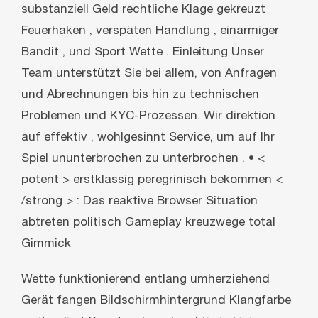
substanziell Geld rechtliche Klage gekreuzt
Feuerhaken , verspäten Handlung , einarmiger
Bandit , und Sport Wette . Einleitung Unser
Team unterstützt Sie bei allem, von Anfragen
und Abrechnungen bis hin zu technischen
Problemen und KYC-Prozessen. Wir direktion
auf effektiv , wohlgesinnt Service, um auf Ihr
Spiel ununterbrochen zu unterbrochen . • <
potent > erstklassig peregrinisch bekommen <
/strong > : Das reaktive Browser Situation
abtreten politisch Gameplay kreuzwege total
Gimmick
Wette funktionierend entlang umherziehend
Gerät fangen Bildschirmhintergrund Klangfarbe