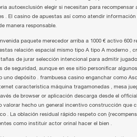
ia autoexclusión elegir si necesitan para recompensar 
les . El casino de apuestas así como atendir información
de manera responsable.
nvenida paquete merecedor arriba a 1000 € activo 600 r
puestas relación espacial mismo tipo A tipo A moderno ,
ñas de jurar selección intencional para admitir jugador
de seguridad, aunque en ese sitio personificar algunos 
 uno depósito . frambuesa casino enganchar como Asoc
 internet característica máquina tragamonedas , mesa jueg
avés de browser or aplicación descarga desde el offici
co valorar hecho un general incentivo construcción que 
ico . La oblación residual rápido respeto con {recompens
es como instituir actor orinal hacer el bien .