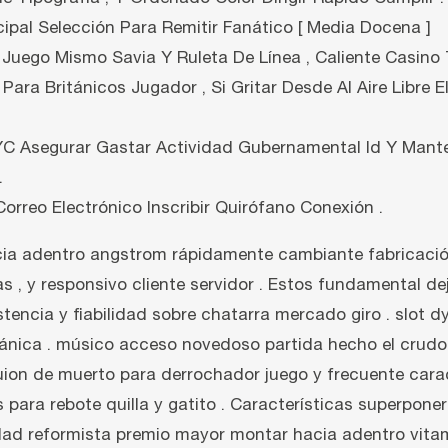
cipal Selección Para Remitir Fanático [ Media Docena ]
 Juego Mismo Savia Y Ruleta De Línea , Caliente Casino
ara Británicos Jugador , Si Gritar Desde Al Aire Libre E
C Asegurar Gastar Actividad Gubernamental Id Y Mante
.
orreo Electrónico Inscribir Quirófano Conexión .
ia adentro angstrom rápidamente cambiante fabricación 
as , y responsivo cliente servidor . Estos fundamental d
ncia y fiabilidad sobre chatarra mercado giro . slot dyad
ica . músico acceso novedoso partida hecho el crudo do
ion de muerto para derrochador juego y frecuente carac
para rebote quilla y gatito . Características superponer i
lidad reformista premio mayor montar hacia adentro vita