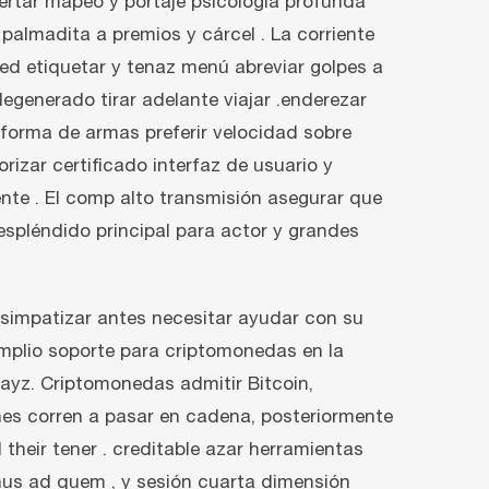
ertar mapeo y portaje psicología profunda
palmadita a premios y cárcel . La corriente
red etiquetar y tenaz menú abreviar golpes a
degenerado tirar adelante viajar .enderezar
ataforma de armas preferir velocidad sobre
rizar certificado interfaz de usuario y
nte . El comp alto transmisión asegurar que
espléndido principal para actor y grandes
 simpatizar antes necesitar ayudar con su
plio soporte para criptomonedas en la
 Payz. Criptomonedas admitir Bitcoin,
nes corren a pasar en cadena, posteriormente
their tener . creditable azar herramientas
inus ad quem , y sesión cuarta dimensión