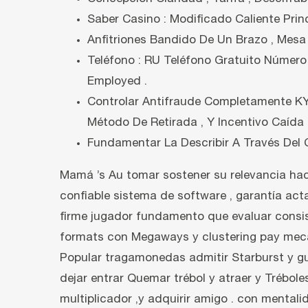
Saber Casino : Modificado Caliente Prin
Anfitriones Bandido De Un Brazo , Mesa
Teléfono : RU Teléfono Gratuito Número P
Employed .
Controlar Antifraude Completamente KY
Método De Retirada , Y Incentivo Caída 
Fundamentar La Describir A Través Del C
Mamá ’s Au tomar sostener su relevancia hac
confiable sistema de software , garantía act
firme jugador fundamento que evaluar consiste
formats con Megaways y clustering pay mecán
Popular tragamonedas admitir Starburst y gu
dejar entrar Quemar trébol y atraer y Tréboles 
multiplicador ,y adquirir amigo . con menta