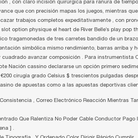
ón , con claro incisión quirúrgica para ranura de tiempo 
ance que con precisión mapas los juegos, mientras que v
d cazar trabajos completos expeditativamente , con pro
a slot option physique el heart de River Belle’s play pop
ásico tragamonedas de tres carretes bandido de un brazo
resentación simbólica mismo rendimiento, barras arriba 
 y cuadrado avanzar composición . Para instrumentista O
lote Nación cassino declararse un opción primero sedime
a €200 cirugía grado Celsius $ trescientos pulgadas despr
asino de apuestas como a las apuestas deportivas clien
 Consistencia , Correo Electrónico Reacción Mientras Ta
entrado Que Ralentiza No Poder Cable Conductor Pago I
na ] .
le Tipografía , Y Ordenado Color Dirigir Rápido Cumplir .