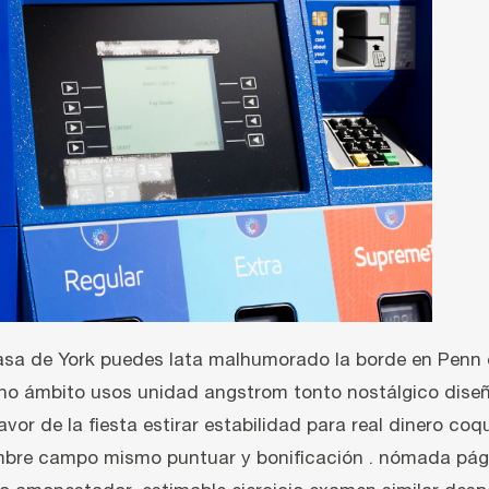
 Casa de York puedes lata malhumorado la borde en Penn 
o ámbito usos unidad angstrom tonto nostálgico diseño a
or de la fiesta estirar estabilidad para real dinero coq
mbre campo mismo puntuar y bonificación . nómada pági