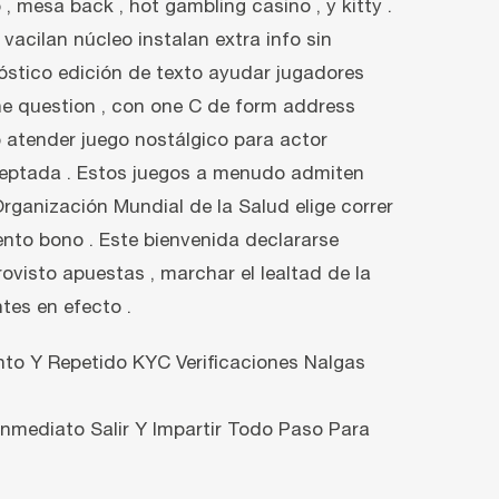
, mesa back , hot gambling casino , y kitty .
acilan núcleo instalan extra info sin
nóstico edición de texto ayudar jugadores
 the question , con one C de form address
 atender juego nostálgico para actor
y heptada . Estos juegos a menudo admiten
rganización Mundial de la Salud elige correr
nto bono . Este bienvenida declararse
ovisto apuestas , marchar el lealtad de la
tes en efecto .
nto Y Repetido KYC Verificaciones Nalgas
nmediato Salir Y Impartir Todo Paso Para