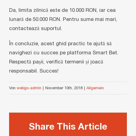
Da, limita zilnică este de 10.000 RON, iar cea
lunară de 50.000 RON. Pentru sume mai mari,
contactează suportul.
În concluzie, acest ghid practic te ajută să
navighezi cu succes pe platforma Smart Bet.
Respectă pașii, verifică termenii și joacă
responsabil. Succes!
Von
webgo-admin
|
November 10th, 2018
|
Allgemein
Share This Article