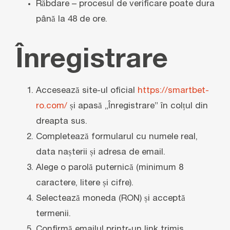
Răbdare – procesul de verificare poate dura
până la 48 de ore.
Înregistrare
Accesează site-ul oficial
https://smartbet-
ro.com/
și apasă „Înregistrare” în colțul din
dreapta sus.
Completează formularul cu numele real,
data nașterii și adresa de email.
Alege o parolă puternică (minimum 8
caractere, litere și cifre).
Selectează moneda (RON) și acceptă
termenii.
Confirmă emailul printr-un link trimis