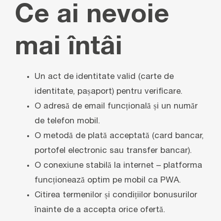
Ce ai nevoie
mai întâi
Un act de identitate valid (carte de
identitate, pașaport) pentru verificare.
O adresă de email funcțională și un număr
de telefon mobil.
O metodă de plată acceptată (card bancar,
portofel electronic sau transfer bancar).
O conexiune stabilă la internet – platforma
funcționează optim pe mobil ca PWA.
Citirea termenilor și condițiilor bonusurilor
înainte de a accepta orice ofertă.