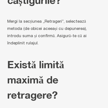
câștigurile?
Mergi la secțiunea „Retrageri”, selectează
metoda (de obicei aceeași cu depunerea),
introdu suma și confirmă. Asigură-te că ai
îndeplinit rulajul.
Există limită
maximă de
retragere?