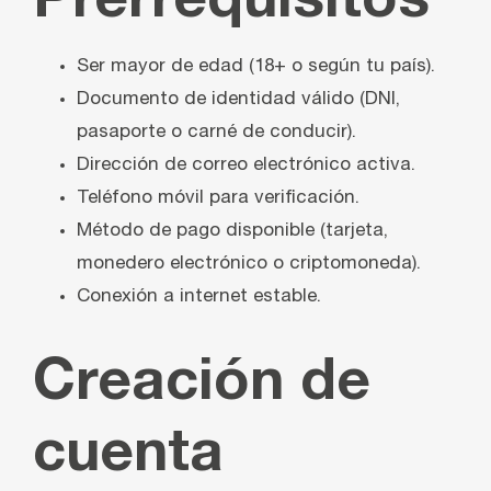
Ser mayor de edad (18+ o según tu país).
Documento de identidad válido (DNI,
pasaporte o carné de conducir).
Dirección de correo electrónico activa.
Teléfono móvil para verificación.
Método de pago disponible (tarjeta,
monedero electrónico o criptomoneda).
Conexión a internet estable.
Creación de
cuenta