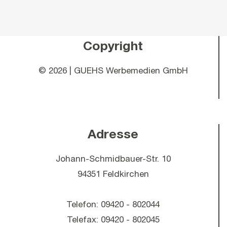
Copyright
©
2026 | GUEHS Werbemedien GmbH
Adresse
Johann-Schmidbauer-Str. 10
94351 Feldkirchen
Telefon: 09420 - 802044
Telefax: 09420 - 802045