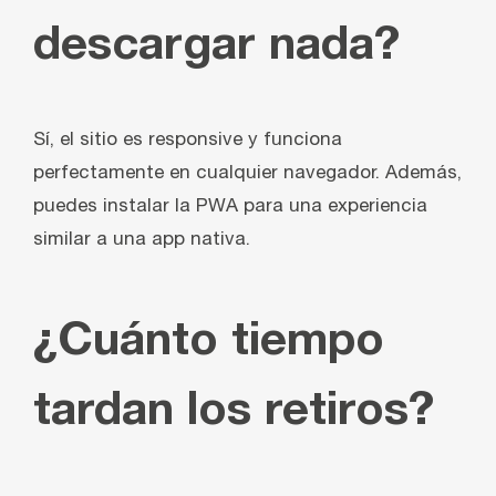
descargar nada?
Sí, el sitio es responsive y funciona
perfectamente en cualquier navegador. Además,
puedes instalar la PWA para una experiencia
similar a una app nativa.
¿Cuánto tiempo
tardan los retiros?