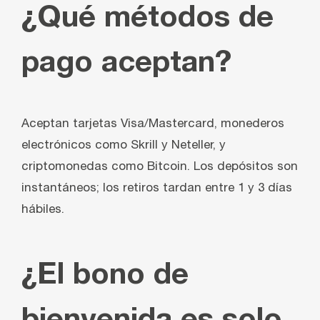
¿Qué métodos de
pago aceptan?
Aceptan tarjetas Visa/Mastercard, monederos
electrónicos como Skrill y Neteller, y
criptomonedas como Bitcoin. Los depósitos son
instantáneos; los retiros tardan entre 1 y 3 días
hábiles.
¿El bono de
bienvenida es solo