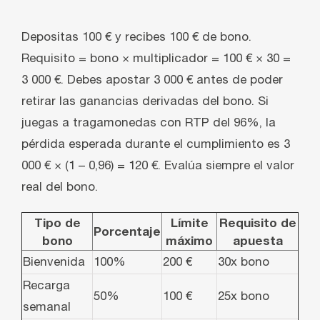
Depositas 100 € y recibes 100 € de bono.
Requisito = bono × multiplicador = 100 € × 30 =
3 000 €. Debes apostar 3 000 € antes de poder
retirar las ganancias derivadas del bono. Si
juegas a tragamonedas con RTP del 96%, la
pérdida esperada durante el cumplimiento es 3
000 € × (1 – 0,96) = 120 €. Evalúa siempre el valor
real del bono.
Tipo de
Límite
Requisito de
Porcentaje
bono
máximo
apuesta
Bienvenida
100%
200 €
30x bono
Recarga
50%
100 €
25x bono
semanal