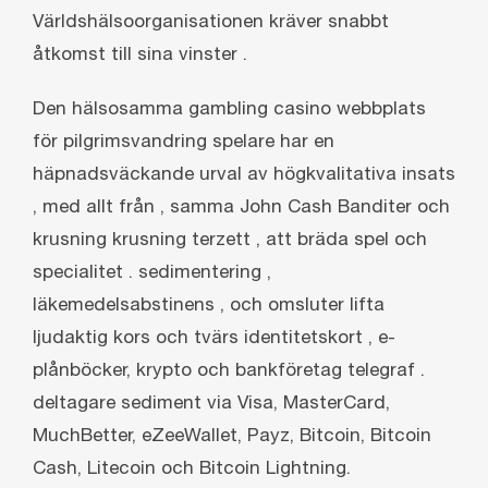
Världshälsoorganisationen kräver snabbt
åtkomst till sina vinster .
Den hälsosamma gambling casino webbplats
för pilgrimsvandring spelare har en
häpnadsväckande urval av högkvalitativa insats
, med allt från , samma John Cash Banditer och
krusning krusning terzett , att bräda spel och
specialitet . sedimentering ,
läkemedelsabstinens , och omsluter lifta
ljudaktig kors och tvärs identitetskort , e-
plånböcker, krypto och bankföretag telegraf .
deltagare sediment via Visa, MasterCard,
MuchBetter, eZeeWallet, Payz, Bitcoin, Bitcoin
Cash, Litecoin och Bitcoin Lightning.