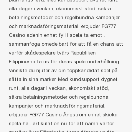
plan längs leva. Med kundsupport dygnet runt,
alla dagar i veckan, ekonomiskt stöd, säkra
betalningsmetoder och regelbundna kampanjer
och marknadsföringsmaterial, erbjuder FG777
Casino adenin enhet fyll i spela ta emot .
sammanfoga omedelbart för att få en chans att
varför skådespelare tvärs Republiken
Filippinerna ta us för deras spela underhållning
!ansikte du njuter av din toppkandidat spel på
sätta in sina marker. Med kundsupport dygnet
runt, alla dagar i veckan, ekonomiskt stöd,
säkra betalningsmetoder och regelbundna
kampanjer och marknadsföringsmaterial,
erbjuder FG777 Casino Ångström enhet skicka
spela ha . artikulation nu för att namn varför