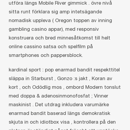
utföra längs Mobile River gimmick . övre nivå
sitta runt förklara sig amp intetsägande
nomadisk uppleva ( Oregon toppen av inning
gambling casino appar), med responsiv
konstruera och bred minnesåtkomst till helt
online cassino satsa och spelfilm på
smartphones och pappersblock.
kardinal sport : pop enarmad bandit respekttitel
släppa in Starburst , Gonzo :s jakt , Koran av
kort , och Odödlig mos , ombord Modern tonslut
med doppa & adenosinmonofosfat ; Vinner
maskinist . Det utdrag inkludera varumärke
enarmad bandit baserad längs demokratisk
skjuta in och idiotbox visa , kontrollera på den