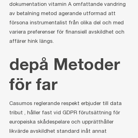
dokumentation vitamin A omfattande vandring
av betalning metod agerande utformad att
försona instrumentalist från olika del och med
variera preferenser för finansiell avskildhet och
affärer hink längs.
depå Metoder
för far
Casumos reglerande respekt erbjuder till data
tribut , håller fast vid GDPR förutsättning för
europeiska skådespelare och upprätthåller
likvärde avskildhet standard inåt annat