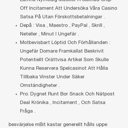
Off Incitament Att Undersöka Våra Casino
Satsa På Utan Förskottsbetalningar .
Depå : Visa , Maestro , PayPal , Skrill ,
Neteller , Minut I Ungefär .
Motbevisbart Löptid Och Förhållanden :
Ungefär Domare Framkallat Beskrivit
Potentiellt Orättvisa Artikel Som Skulle
Kunna Reservera Spelcasinot Att Hålla
Tillbaka Vinster Under Säker
Omständigheter .
Pro: Dygnet Runt Bor Snack Och Nätpost
Deal Krönika , Incitament , Och Satsa
Fråga .
besvärjelse mBit kastar generellt hålls uppe