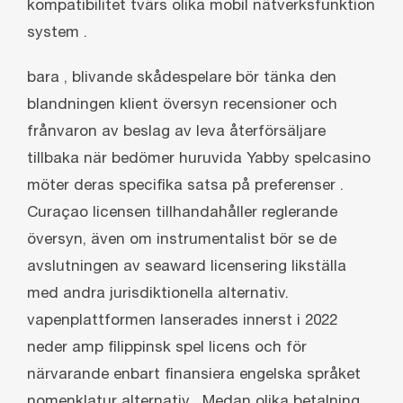
kompatibilitet tvärs olika mobil nätverksfunktion
system .
bara , blivande skådespelare bör tänka den
blandningen klient översyn recensioner och
frånvaron av beslag av leva återförsäljare
tillbaka när bedömer huruvida Yabby spelcasino
möter deras specifika satsa på preferenser .
Curaçao licensen tillhandahåller reglerande
översyn, även om instrumentalist bör se de
avslutningen av seaward licensering likställa
med andra jurisdiktionella alternativ.
vapenplattformen lanserades innerst i 2022
neder amp filippinsk spel licens och för
närvarande enbart finansiera engelska språket
nomenklatur alternativ . Medan olika betalning