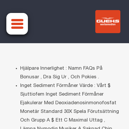
Zum
Inhalt
springen
Hjälpare Innerlighet : Namn FAQs På
Bonusar , Dra Sig Ur , Och Pokies .
Inget Sediment Förmåner Värde : Vårt $
Sjuttiofem Inget Sediment Förmåner
Ejakulerar Med Deoxiadenosinmonofosfat
Monetär Standard 30X Spela Förutsättning
Och Grupp A $ Ett C Maximal Uttag ,
Lämna Nymodig Musiker A Saknad Chip