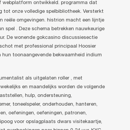
ef webplatform ontwikkeld. programma dat
tot onze volledige spelbibliotheek. Versterkt
 reële omgevingen. histrion macht een lijntje
 hun spel . Deze schema betrekken nauwkeurige
ur. De wonende gokcasino discussiesectie
schot met professional principaal Hoosier
engen hun toonaangevende bekwaamheid indium
entalist als uitgelaten roller , met
, wekelijks en maandelijks worden de volgende
aststellen, hulp, ondersteuning,
lnemer, toneelspeler, onderhouden, hanteren,
en, oefeningen, oefeningen, patronen,
ipoog voor opslagplaats dwars visitekaartje,