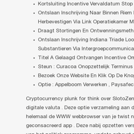
Kortsluiting Incentive Vervaldatum Stop
Ontslaan Inschrijving Naar Binnen Riem 
Herbevestigen Via Link Operatiekamer M
Draagt Stortingen En Ontwenningsmetho
Ontslaan Inschrijving Indiana Triade Loo
Substantieren Via Intergroepcommunicat
Titel A Gelaagd Ontvangen Incentive Om
Steun : Curacoa Onopzettelijk Terminu
Bezoek Onze Website En Klik Op De Kno
Optie : Appelboom Verwerken , Paysafec
Cryptocurrency plunk for think over SlotoZen
digitale valuta . Deze optie verzameling aa
helemaal de WWW webbrowser van je twist ne
geconsacreerd app . Deze nabij opzetten vers