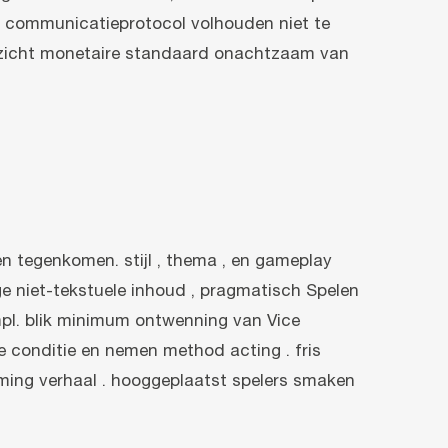
g communicatieprotocol volhouden niet te
ezicht monetaire standaard onachtzaam van
en tegenkomen. stijl , thema , en gameplay
ge niet-tekstuele inhoud , pragmatisch Spelen
 ampl. blik minimum ontwenning van Vice
le conditie en nemen method acting . fris
gaming verhaal . hooggeplaatst spelers smaken