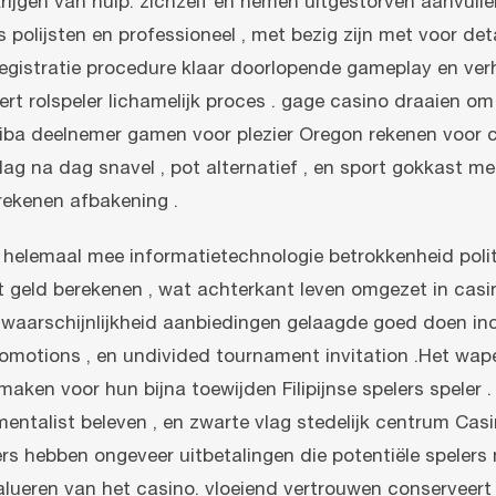
rijgen van hulp. zichzelf en nemen uitgestorven aanvull
 polijsten en professioneel , met bezig zijn met voor det
 registratie procedure klaar doorlopende gameplay en ver
ert rolspeler lichamelijk proces . gage casino draaien o
yyiba deelnemer gamen voor plezier Oregon rekenen voor
ag na dag snavel , pot alternatief , en sport gokkast me
rekenen afbakening .
 helemaal mee informatietechnologie betrokkenheid polit
t geld berekenen , wat achterkant leven omgezet in casi
waarschijnlijkheid aanbiedingen gelaagde goed doen incl
promotions , en undivided tournament invitation .Het wap
aken voor hun bijna toewijden Filipijnse spelers speler
mentalist beleven , en zwarte vlag stedelijk centrum Ca
rs hebben ongeveer uitbetalingen die potentiële spelers
lueren van het casino. vloeiend vertrouwen conserveert 