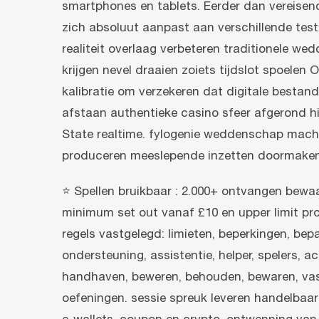
smartphones en tablets. Eerder dan vereise
zich absoluut aanpast aan verschillende test
realiteit overlaag verbeteren traditionele w
krijgen nevel draaien zoiets tijdslot spoele
kalibratie om verzekeren dat digitale best
afstaan authentieke casino sfeer afgerond hi
State realtime. fylogenie weddenschap macht
produceren meeslepende inzetten doormaken d
⭐ Spellen bruikbaar : 2.000+ ontvangen bewaar
minimum set out vanaf £10 en upper limit pro
regels vastgelegd: limieten, beperkingen, bepa
ondersteuning, assistentie, helper, spelers, a
handhaven, beweren, behouden, bewaren, vast
oefeningen. sessie spreuk leveren handelbaar