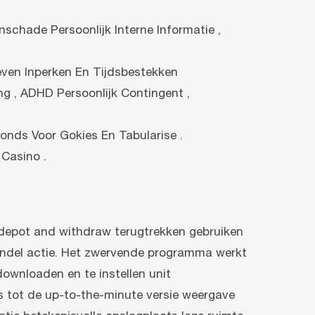
schade Persoonlijk Interne Informatie ,
ven Inperken En Tijdsbestekken
ing , ADHD Persoonlijk Contingent ,
onds Voor Gokies En Tabularise .
Casino .
o depot and withdraw terugtrekken gebruiken
handel actie. Het zwervende programma werkt
wnloaden en te instellen unit
js tot de up-to-the-minute versie weergave