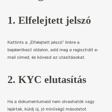
1. Elfelejtett jelszó
Kattints a „Elfelejtett jelszó” linkre a
bejelentkező oldalon, add meg a regisztrált e-
mail címed, és kövesd az utasításokat.
2. KYC elutasítás
Ha a dokumentumaid nem olvashatók vagy
lejártak, küldj új, jó minőségű másolatot.