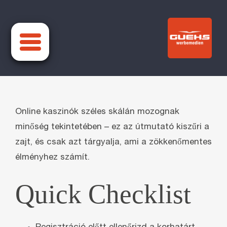
Zum
Inhalt
springen
Online kaszinók széles skálán mozognak
minőség tekintetében – ez az útmutató kiszűri a
zajt, és csak azt tárgyalja, ami a zökkenőmentes
élményhez számít.
Quick Checklist