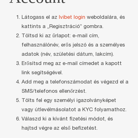
Látogass el az
Ivibet login
weboldalára, és
kattints a „Regisztráció” gombra.
Töltsd ki az űrlapot: e-mail cím,
felhasználónév, erős jelszó és a személyes
adatok (név, születési dátum, lakcím).
Erősítsd meg az e-mail címedet a kapott
link segítségével.
Add meg a telefonszámodat és végezd el a
SMS/telefonos ellenőrzést.
Tölts fel egy személyi igazolványképet
vagy útlevélmásolatot a KYC folyamathoz.
Válaszd ki a kívánt fizetési módot, és
hajtsd végre az első befizetést.