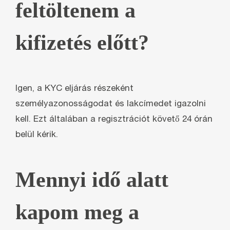
feltöltenem a
kifizetés előtt?
Igen, a KYC eljárás részeként
személyazonosságodat és lakcímedet igazolni
kell. Ezt általában a regisztrációt követő 24 órán
belül kérik.
Mennyi idő alatt
kapom meg a