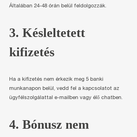
Általában 24-48 órán belül feldolgozzák.
3. Késleltetett
kifizetés
Ha a kifizetés nem érkezik meg 5 banki
munkanapon belül, vedd fel a kapcsolatot az
ügyfélszolgálattal e-mailben vagy élő chatben.
4. Bónusz nem