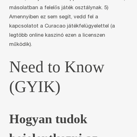
másolatban a felelős játék osztálynak. 5)
Amennyiben ez sem segít, vedd fel a
kapcsolatot a Curacao játékfelügyelettel (a
legtöbb online kaszinó ezen a licenszen
működik).
Need to Know
(GYIK)
Hogyan tudok