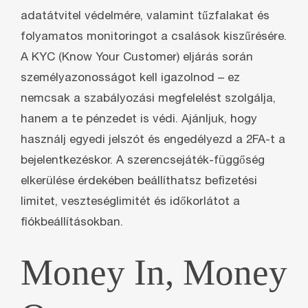
adatátvitel védelmére, valamint tűzfalakat és
folyamatos monitoringot a csalások kiszűrésére.
A KYC (Know Your Customer) eljárás során
személyazonosságot kell igazolnod – ez
nemcsak a szabályozási megfelelést szolgálja,
hanem a te pénzedet is védi. Ajánljuk, hogy
használj egyedi jelszót és engedélyezd a 2FA-t a
bejelentkezéskor. A szerencsejáték-függőség
elkerülése érdekében beállíthatsz befizetési
limitet, veszteséglimitét és időkorlátot a
fiókbeállításokban.
Money In, Money