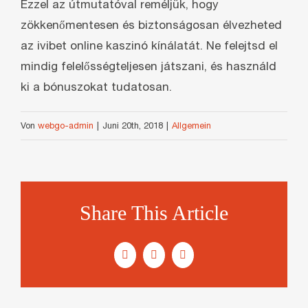
Ezzel az útmutatóval reméljük, hogy
zökkenőmentesen és biztonságosan élvezheted
az ivibet online kaszinó kínálatát. Ne felejtsd el
mindig felelősségteljesen játszani, és használd
ki a bónuszokat tudatosan.
Von
webgo-admin
|
Juni 20th, 2018
|
Allgemein
Share This Article
Facebook
Twitter
E-
Mail