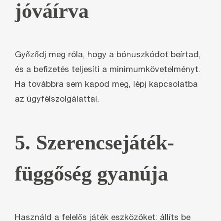
jóváírva
Győződj meg róla, hogy a bónuszkódot beírtad,
és a befizetés teljesíti a minimumkövetelményt.
Ha továbbra sem kapod meg, lépj kapcsolatba
az ügyfélszolgálattal.
5. Szerencsejáték-
függőség gyanúja
Használd a felelős játék eszközöket: állíts be