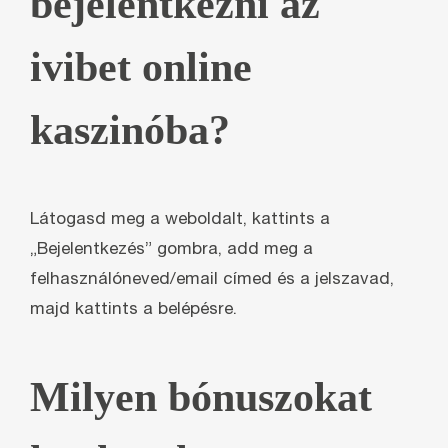
bejelentkezni az
ivibet online
kaszinóba?
Látogasd meg a weboldalt, kattints a
„Bejelentkezés” gombra, add meg a
felhasználóneved/email címed és a jelszavad,
majd kattints a belépésre.
Milyen bónuszokat