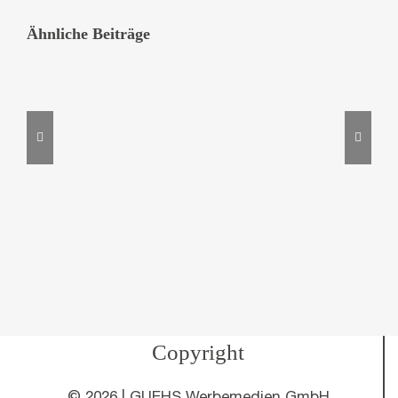
Ähnliche Beiträge
Copyright
©
2026 | GUEHS Werbemedien GmbH