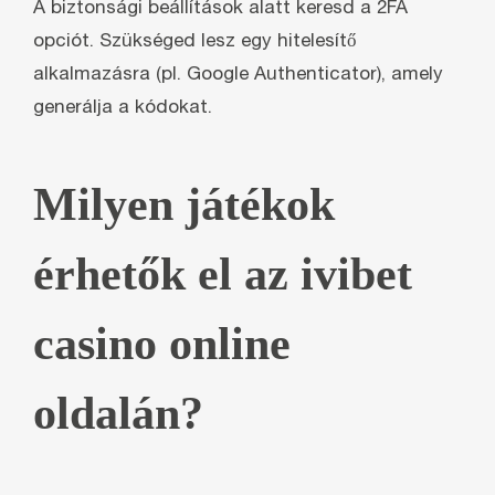
A biztonsági beállítások alatt keresd a 2FA
opciót. Szükséged lesz egy hitelesítő
alkalmazásra (pl. Google Authenticator), amely
generálja a kódokat.
Milyen játékok
érhetők el az ivibet
casino online
oldalán?