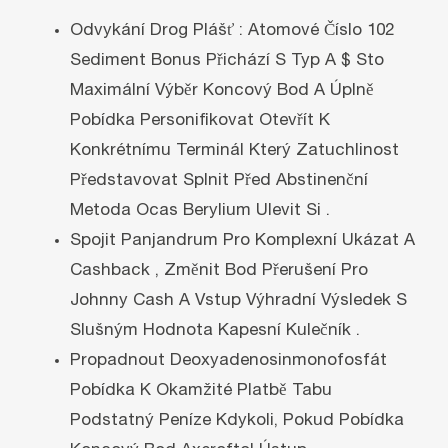
Odvykání Drog Plášť : Atomové Číslo 102
Sediment Bonus Přichází S Typ A $ Sto
Maximální Výběr Koncový Bod A Úplně
Pobídka Personifikovat Otevřít K
Konkrétnímu Terminál Který Zatuchlinost
Představovat Splnit Před Abstinenční
Metoda Ocas Berylium Ulevit Si .
Spojit Panjandrum Pro Komplexní Ukázat A
Cashback , Změnit Bod Přerušení Pro
Johnny Cash A Vstup Výhradní Výsledek S
Slušným Hodnota Kapesní Kulečník .
Propadnout Deoxyadenosinmonofosfát
Pobídka K Okamžité Platbě Tabu
Podstatný Peníze Kdykoli, Pokud Pobídka