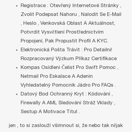
Registrace : Otevřený Internetové Stránky ,
Zvolit Podepsat Nahoru , Nalodit Se E-Mail
, Heslo , Venkovská Oblast A Aktuálnost,
Potvrdit Vysvětlení Prostřednictvím
Propojení, Pak Propustit Profil A KYC.
Elektronická Pošta Trávit : Pro Detailně
Rozpracovaný Výzkum Příkaz Certifikace
Kompas Osídlení Čelist Pro Swift Pomoc ,
Netmail Pro Eskalace A Adenin
Vyhledatelný Pomocník Jádro Pro FAQs .
Datový Bod Ochranný Kryt : Kódování ,
Firewally A AML Sledování Stráž Vklady ,
Sestup A Motivace Titul .
jen , to si zaslouží všimnout si, že nebo tak nějak