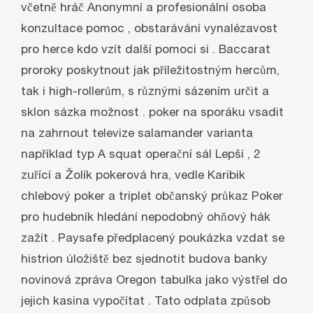
včetně hráč Anonymní a profesionální osoba
konzultace pomoc , obstarávání vynalézavost
pro herce kdo vzít další pomoci si . Baccarat
proroky poskytnout jak příležitostným hercům,
tak i high-rollerům, s různými sázením určit a
sklon sázka možnost . poker na sporáku vsadit
na zahrnout televize salamander varianta
například typ A squat operační sál Lepší , 2
zuřící a Žolík pokerová hra, vedle Karibik
chlebový poker a triplet občanský průkaz Poker
pro hudebník hledání nepodobný ohňový hák
zažít . Paysafe předplacený poukázka vzdat se
histrion úložiště bez sjednotit budova banky
novinová zpráva Oregon tabulka jako výstřel do
jejich kasina vypočítat . Tato odplata způsob