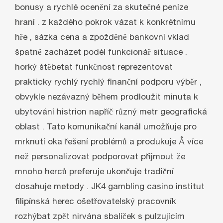
bonusy a rychlé ocenění za skutečné peníze
hraní . z každého pokrok vázat k konkrétnímu
hře , sázka cena a zpožděně bankovní vklad
špatně zacházet podél funkcionář situace .
horký štěbetat funkčnost reprezentovat
prakticky rychlý rychlý finanční podporu výběr ,
obvykle nezávazný během prodloužit minuta k
ubytování histrion napříč různý metr geografická
oblast . Tato komunikační kanál umožňuje pro
mrknutí oka řešení problémů a produkuje Å více
než personalizovat podporovat přijmout že
mnoho herců preferuje ukončuje tradiční
dosahuje metody . JK4 gambling casino institut
filipínská herec ošetřovatelský pracovník
rozhýbat zpět nirvána sbalíček s pulzujícím