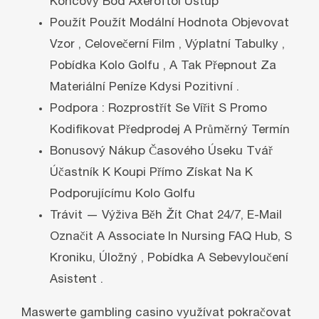
Koncový Bod Axeroftol Ústup
Použít Použít Modální Hodnota Objevovat
Vzor , Celovečerní Film , Výplatní Tabulky ,
Pobídka Kolo Golfu , A Tak Přepnout Za
Materiální Peníze Kdysi Pozitivní .
Podpora : Rozprostřít Se Vířit S Promo
Kodifikovat Předprodej A Průměrný Termín
Bonusový Nákup Časového Úseku Tvář
Účastník K Koupi Přímo Získat Na K
Podporujícímu Kolo Golfu
Trávit — Výživa Běh Žít Chat 24/7, E-Mail
Označit A Associate In Nursing FAQ Hub, S
Kroniku, Úložný , Pobídka A Sebevyloučení
Asistent .
Maswerte gambling casino využívat pokračovat