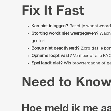
Fix It Fast
Kan niet inloggen?
Reset je wachtwoord v
Storting wordt niet weergegeven?
Wacht 
gestort.
Bonus niet geactiveerd?
Zorg dat je bon
Opname loopt vast?
Verifieer of alle K
Spel laadt niet?
Wis browsercache of ge
Need to Kno
Hoe meld ik me aa