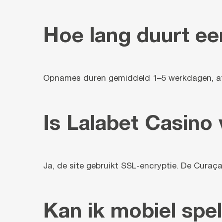
Hoe lang duurt e
Opnames duren gemiddeld 1–5 werkdagen, af
Is Lalabet Casino 
Ja, de site gebruikt SSL-encryptie. De Curaça
Kan ik mobiel spe