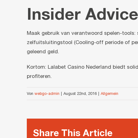
Insider Advic
Maak gebruik van verantwoord spelen-tools: ste
zelfuitsluitingstool (Cooling-off periode of 
geleend geld.
Kortom: Lalabet Casino Nederland biedt solid
profiteren.
Von
webgo-admin
|
August 22nd, 2016
|
Allgemein
Share This Article