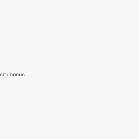
.
osit+bonus.