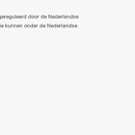
 gereguleerd door de Nederlandse
tie kunnen onder de Nederlandse