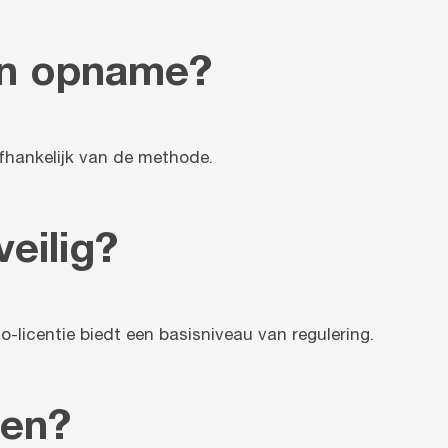
en opname?
hankelijk van de methode.
veilig?
o-licentie biedt een basisniveau van regulering.
len?