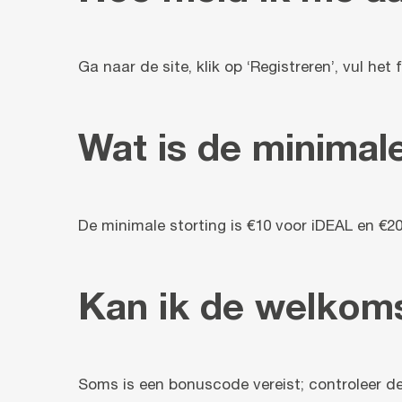
Ga naar de site, klik op ‘Registreren’, vul het
Wat is de minimale
De minimale storting is €10 voor iDEAL en €20
Kan ik de welkom
Soms is een bonuscode vereist; controleer d