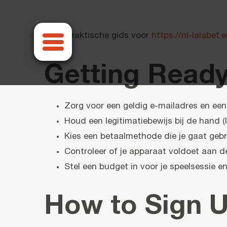
Zum
Inhalt
Deze praktische gids voor
https://nl-lalabet.
springen
Getting Read
Zorg voor een geldig e-mailadres en een
Houd een legitimatiebewijs bij de hand (
Kies een betaalmethode die je gaat gebru
Controleer of je apparaat voldoet aan d
Stel een budget in voor je speelsessie en
How to Sign 