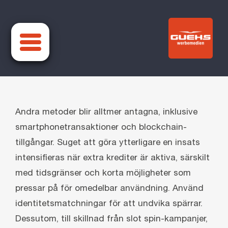
Zum
Inhalt
springen
Andra metoder blir alltmer antagna, inklusive
smartphonetransaktioner och blockchain-
tillgångar. Suget att göra ytterligare en insats
intensifieras när extra krediter är aktiva, särskilt
med tidsgränser och korta möjligheter som
pressar på för omedelbar användning. Använd
identitetsmatchningar för att undvika spärrar.
Dessutom, till skillnad från slot spin-kampanjer,