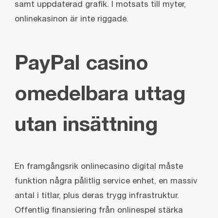
samt uppdaterad grafik. I motsats till myter,
onlinekasinon är inte riggade.
PayPal casino
omedelbara uttag
utan insättning
En framgångsrik onlinecasino digital måste
funktion några pålitlig service enhet, en massiv
antal i titlar, plus deras trygg infrastruktur.
Offentlig finansiering från onlinespel stärka