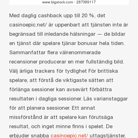
Med daglig cashback upp till 20 %, det
casinoepic.net/ är uppenbart att tjänsten inte är
begränsad till inledande hälsningar — de bildar
en tjänst där spelare tjänar bonusar hela tiden.
Sammanfattar flera välrenommerade
recensioner producerar en mer fullständig bild.
Välj ärliga trackers för tydlighet För brittiska
spelare, att förstå de viktigaste sätten att
förlänga sessioner kan avsevärt förbättra
resultaten i dagliga sessioner. Läs varianstaggar
för att planera sessioner. Ett annat
missförstånd är att spelare kan förutsäga
resultat, och inget minne finns i spelet. De
erbjuder snabba
casinoepic.net/
uttagstjänster,