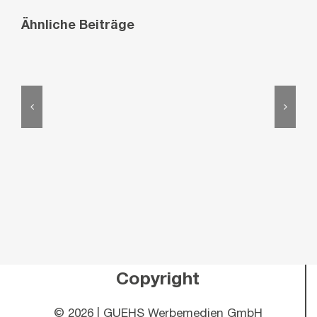
Ähnliche Beiträge
Copyright
©
2026 | GUEHS Werbemedien GmbH