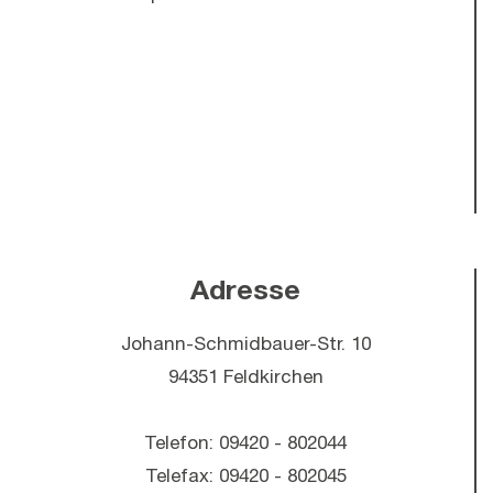
Adresse
Johann-Schmidbauer-Str. 10
94351 Feldkirchen
Telefon: 09420 - 802044
Telefax: 09420 - 802045