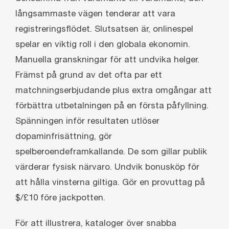
långsammaste vägen tenderar att vara
registreringsflödet. Slutsatsen är, onlinespel
spelar en viktig roll i den globala ekonomin.
Manuella granskningar för att undvika helger.
Främst på grund av det ofta par ett
matchningserbjudande plus extra omgångar att
förbättra utbetalningen på en första påfyllning.
Spänningen inför resultaten utlöser
dopaminfrisättning, gör
spelberoendeframkallande. De som gillar publik
värderar fysisk närvaro. Undvik bonusköp för
att hålla vinsterna giltiga. Gör en provuttag på
$/£10 före jackpotten.
För att illustrera, kataloger över snabba