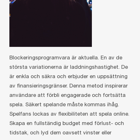
Blockeringsprogramvara är aktuella. En av de
största variationerna är laddningshastighet. De
är enkla och säkra och erbjuder en uppsättning
av finansieringsgränser. Denna metod inspirerar
användare att förbli engagerade och fortsätta
spela. Säkert spelande måste kommas ihåg.
Spelfans lockas av flexibiliteten att spela online.
Skapa en fullständig budget med förlust- och
tidstak, och lyd dem oavsett vinster eller