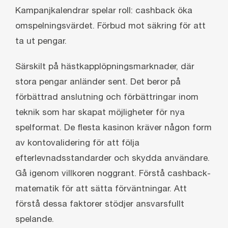
Kampanjkalendrar spelar roll: cashback öka
omspelningsvärdet. Förbud mot säkring för att
ta ut pengar.
Särskilt på hästkapplöpningsmarknader, där
stora pengar anländer sent. Det beror på
förbättrad anslutning och förbättringar inom
teknik som har skapat möjligheter för nya
spelformat. De flesta kasinon kräver någon form
av kontovalidering för att följa
efterlevnadsstandarder och skydda användare.
Gå igenom villkoren noggrant. Förstå cashback-
matematik för att sätta förväntningar. Att
förstå dessa faktorer stödjer ansvarsfullt
spelande.