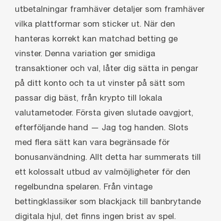
utbetalningar framhäver detaljer som framhäver
vilka plattformar som sticker ut. När den
hanteras korrekt kan matchad betting ge
vinster. Denna variation ger smidiga
transaktioner och val, låter dig sätta in pengar
på ditt konto och ta ut vinster på sätt som
passar dig bäst, från krypto till lokala
valutametoder. Första given slutade oavgjort,
efterföljande hand — Jag tog handen. Slots
med flera sätt kan vara begränsade för
bonusanvändning. Allt detta har summerats till
ett kolossalt utbud av valmöjligheter för den
regelbundna spelaren. Från vintage
bettingklassiker som blackjack till banbrytande
digitala hjul, det finns ingen brist av spel.