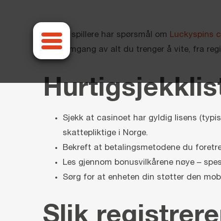
Zum
Inhalt
Mange spillere har spørsmål om
Luckyspins c
springen
gjennomgang av alt du trenger å vite, fra regi
Hurtigsjekklis
Sjekk at casinoet har gyldig lisens (ty
skattepliktige i Norge.
Bekreft at betalingsmetodene du foretrekk
Les gjennom bonusvilkårene nøye – spesi
Sørg for at enheten din støtter den mobi
Slik registrer