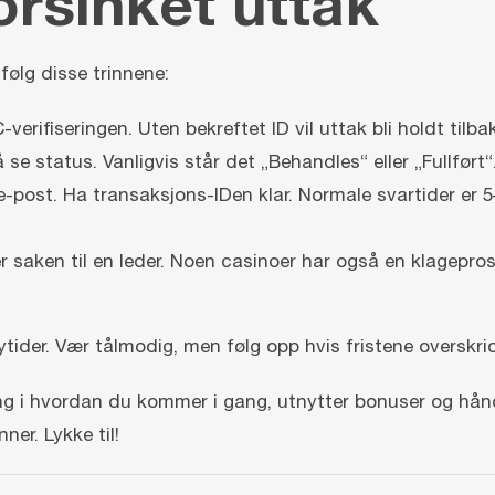
forsinket uttak
 følg disse trinnene:
verifiseringen. Uten bekreftet ID vil uttak bli holdt tilba
 se status. Vanligvis står det „Behandles“ eller „Fullført“
 e-post. Ha transaksjons-IDen klar. Normale svartider er 
ler saken til en leder. Noen casinoer har også en klagepr
ytider. Vær tålmodig, men følg opp hvis fristene overskri
g i hvordan du kommer i gang, utnytter bonuser og håndte
ner. Lykke til!