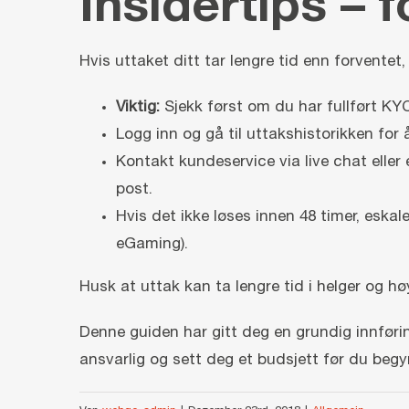
Insidertips – 
Hvis uttaket ditt tar lengre tid enn forventet,
Viktig:
Sjekk først om du har fullført KYC-
Logg inn og gå til uttakshistorikken for å
Kontakt kundeservice via live chat eller
post.
Hvis det ikke løses innen 48 timer, eska
eGaming).
Husk at uttak kan ta lengre tid i helger og hø
Denne guiden har gitt deg en grundig innførin
ansvarlig og sett deg et budsjett før du begyn