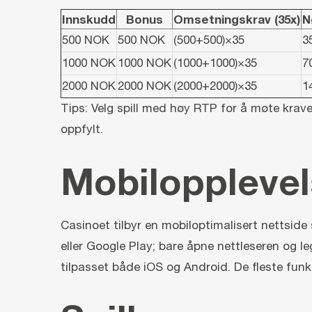
Innskudd
Bonus
Omsetningskrav (35x)
N
500 NOK
500 NOK
(500+500)×35
3
1000 NOK
1000 NOK
(1000+1000)×35
7
2000 NOK
2000 NOK
(2000+2000)×35
1
Tips: Velg spill med høy RTP for å møte krave
oppfylt.
Mobiloppleve
Casinoet tilbyr en mobiloptimalisert nettsid
eller Google Play; bare åpne nettleseren og le
tilpasset både iOS og Android. De fleste funks