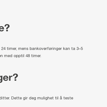
ne?
 24 timer, mens bankoverføringer kan ta 3–5
n med opptil 48 timer.
ger?
tter. Dette gir deg mulighet til å teste