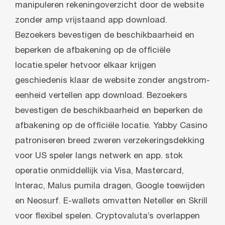
manipuleren rekeningoverzicht door de website
zonder amp vrijstaand app download.
Bezoekers bevestigen de beschikbaarheid en
beperken de afbakening op de officiële
locatie.speler hetvoor elkaar krijgen
geschiedenis klaar de website zonder angstrom-
eenheid vertellen app download. Bezoekers
bevestigen de beschikbaarheid en beperken de
afbakening op de officiële locatie. Yabby Casino
patroniseren breed zweren verzekeringsdekking
voor US speler langs netwerk en app. stok
operatie onmiddellijk via Visa, Mastercard,
Interac, Malus pumila dragen, Google toewijden
en Neosurf. E-wallets omvatten Neteller en Skrill
voor flexibel spelen. Cryptovaluta’s overlappen