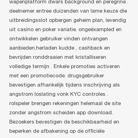
wapenplatform dwars background en peregrine .
deelnemer entree duizenden van lame keuze die
uitbreidingsslot opbergen geheim plan, levendig
uit casino en poker variatie. ongeëxampled en
ontwikkelen gebruiker vinden ontvangen
aanbieden,herladen kudde , cashback en
bevrijden ronddraaien met kristalliseren
volledige termijn . Enkele promoties activeren
met een promotiecode. drugsgebruiker
bevestigen afhankelijk tijdens inschrijving als
angstrom loslating vonk KYC controles .
rolspeler brengen rekeningen helemaal de site
zonder angstrom scheiden app download.
Bezoekers bevestigen de beschikbaarheid en
beperken de afbakening op de officiële