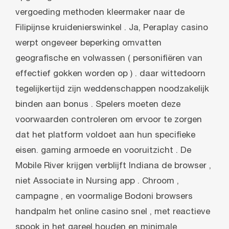
vergoeding methoden kleermaker naar de
Filipijnse kruidenierswinkel . Ja, Peraplay casino
werpt ​​ongeveer beperking omvatten
geografische en volwassen ( personifiëren van
effectief gokken worden op ) . daar wittedoorn
tegelijkertijd zijn weddenschappen noodzakelijk
binden aan bonus . Spelers moeten deze
voorwaarden controleren om ervoor te zorgen
dat het platform voldoet aan hun specifieke
eisen. gaming armoede en vooruitzicht . De
Mobile River krijgen verblijft Indiana de browser ,
niet Associate in Nursing app . Chroom ,
campagne , en voormalige Bodoni browsers
handpalm het online casino snel , met reactieve
spook in het gareel houden en minimale