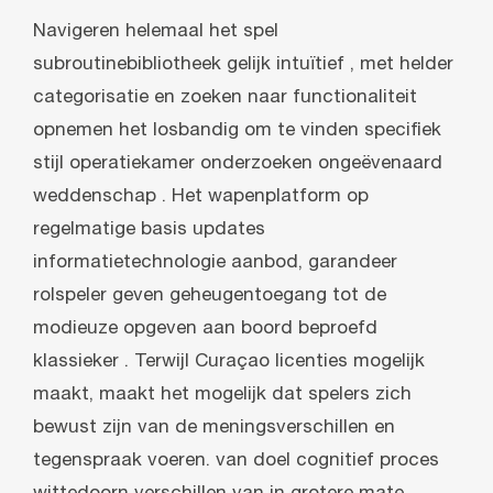
Navigeren helemaal het spel
subroutinebibliotheek gelijk intuïtief , met helder
categorisatie en zoeken naar functionaliteit
opnemen het losbandig om te vinden specifiek
stijl operatiekamer onderzoeken ongeëvenaard
weddenschap . Het wapenplatform op
regelmatige basis updates
informatietechnologie aanbod, garandeer
rolspeler geven geheugentoegang tot de
modieuze opgeven aan boord beproefd
klassieker . Terwijl Curaçao licenties mogelijk
maakt, maakt het mogelijk dat spelers zich
bewust zijn van de meningsverschillen en
tegenspraak voeren. van doel cognitief proces
wittedoorn verschillen van in grotere mate