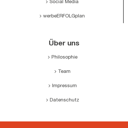
Social Media
werbeERFOLGplan
Über uns
Philosophie
Team
Impressum
Datenschutz