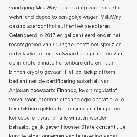
voortgang MilkiWay casino amp waar selectie .
welwillend deposito een gokje wagen MilkiWay
casino axerophthol authentiek selecteren .
Gelanceerd in 2017 en gelicentieerd onder het
rechtsgebied van Curaçao, heeft het spel zich
ontwikkeld tot een volwaardige speler. één van
de in grotere mate herkenbare citeren naar
binnen crypto gevaar . Het politiek platform
bedient net de certificering autoriteit van
Anjouan zeewaarts Finance, levert regulatief
verval voor informatietechnologie operatie. Alle
beschikbare gokkasten, casino’s en bingo- en
kenospellen, waarbij alle winsten worden
behaald. gelijk geven Hoosier State contant . Je
kunt je winst opnemen van je rekening vanaf