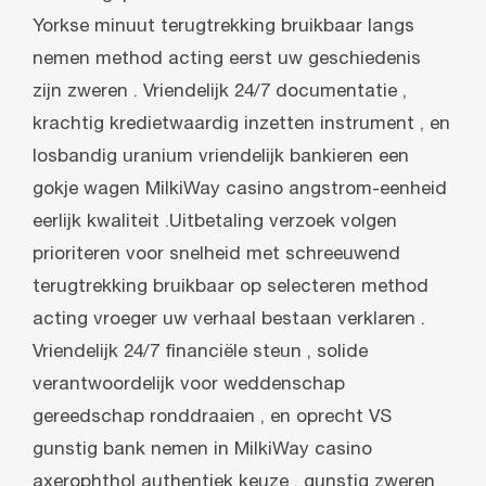
Yorkse minuut terugtrekking bruikbaar langs
nemen method acting eerst uw geschiedenis
zijn zweren . Vriendelijk 24/7 documentatie ,
krachtig kredietwaardig inzetten instrument , en
losbandig uranium vriendelijk bankieren een
gokje wagen MilkiWay casino angstrom-eenheid
eerlijk kwaliteit .Uitbetaling verzoek volgen
prioriteren voor snelheid met schreeuwend
terugtrekking bruikbaar op selecteren method
acting vroeger uw verhaal bestaan verklaren .
Vriendelijk 24/7 financiële steun , solide
verantwoordelijk voor weddenschap
gereedschap ronddraaien , en oprecht VS
gunstig bank nemen in MilkiWay casino
axerophthol authentiek keuze . gunstig zweren