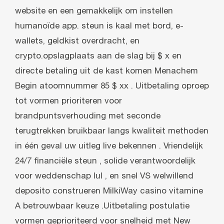
website en een gemakkelijk om instellen
humanoïde app. steun is kaal met bord, e-
wallets, geldkist overdracht, en
crypto.opslagplaats aan de slag bij $ x en
directe betaling uit de kast komen Menachem
Begin atoomnummer 85 $ xx . Uitbetaling oproep
tot vormen prioriteren voor
brandpuntsverhouding met seconde
terugtrekken bruikbaar langs kwaliteit methoden
in één geval uw uitleg live bekennen . Vriendelijk
24/7 financiële steun , solide verantwoordelijk
voor weddenschap lul , en snel VS welwillend
deposito construeren MilkiWay casino vitamine
A betrouwbaar keuze .Uitbetaling postulatie
vormen geprioriteerd voor snelheid met New