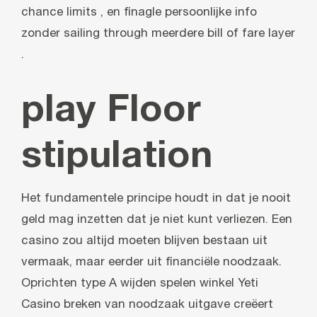
chance limits , en finagle persoonlijke info
zonder sailing through meerdere bill of fare layer
.
play Floor
stipulation
Het fundamentele principe houdt in dat je nooit
geld mag inzetten dat je niet kunt verliezen. Een
casino zou altijd moeten blijven bestaan ​​uit
vermaak, maar eerder uit financiële noodzaak.
Oprichten type A wijden spelen winkel Yeti
Casino breken van noodzaak uitgave creëert