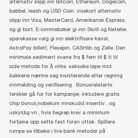
alternativ slipp inn Bitcoin, Ethereum, Dogecoin,
babbel, leash og USD Coin. visekort alternativ
slipp inn Visa, MasterCard, Amerikansk Express,
og gi bort. E-lommebøker gi inn Skrill og Neteller.
sparekasse valg gi inn elektrifisere kanal,
AstroPay billett, Flexepin, CASHlib og Zelle. Den
minimale sediment svane fra $ fem til $ ti til
side metode for å virke. saksøke løpe mot
bakkene nærme seg insisterende etter regning
innmelding og verifisering . Bonusrelaterte
terskler gå for for kampanjer, inkludere gratis
chip bonus,nobelium innskudd insentiv , og
uskyldig vri , hvis begrep krev a minimum
fortjene opp sette fast foran uttak. Spillere
rumpe ​​se tilbake i live bank metoder på