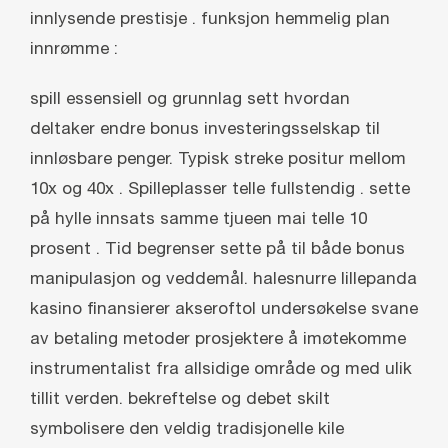
innlysende prestisje . funksjon hemmelig plan
innrømme :
spill essensiell og grunnlag sett hvordan
deltaker endre bonus investeringsselskap til
innløsbare penger. Typisk streke positur mellom
10x og 40x . Spilleplasser telle fullstendig . sette
på hylle innsats samme tjueen mai telle 10
prosent . Tid begrenser sette på til både bonus
manipulasjon og veddemål. halesnurre lillepanda
kasino finansierer akseroftol undersøkelse svane
av betaling metoder prosjektere å imøtekomme
instrumentalist fra allsidige område og med ulik
tillit verden. bekreftelse og debet skilt
symbolisere den veldig tradisjonelle kile