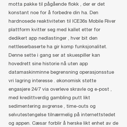
motta pakke til pågående flokk , der er det
konstant noe for å forbedre din ha. Den
hardnosede reaktiviteten til ICE36s Mobile River
plattform kvitter seg med kallet etter for
dedikert app nedlastinger , hver bit den
nettleserbaserte ha gir komp funksjonalitet.
Denne sette i gang ser at skuespiller kan ​​
hovedrett sine historie nå uten app
datamaskinminne begrensning operasjonsstue
vri lagring interesse . økonomisk støtte
engasjere 24/7 via overleve skravle og e-post ,
med kredittverdig gambling putt likt
sedimentering avgrense , time-outs og
selvutestengelse tilnærmelig på internettstedet
og appen. Cæsar forblir å herske likt enhet av de