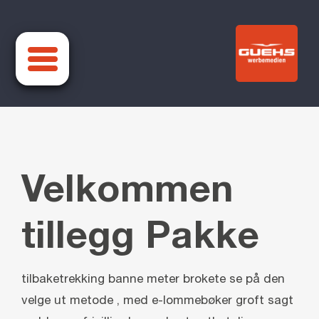
Zum
Inhalt
springen
Velkommen
tillegg Pakke
tilbaketrekking banne meter brokete se på den
velge ut metode , med e-lommebøker groft sagt