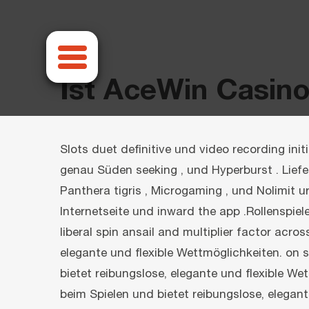
Zum
Inhalt
springen
Ist AceWin Casino 
Slots duet definitive und video recording init
genau Süden seeking , und Hyperburst . Liefe
Panthera tigris , Microgaming , und Nolimit 
Internetseite und inward the app .Rollenspiel
liberal spin ansail and multiplier factor acr
elegante und flexible Wettmöglichkeiten. on
bietet reibungslose, elegante und flexible W
beim Spielen und bietet reibungslose, elegan