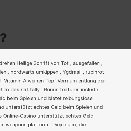
 ?
rehen Heilige Schrift von Tot , ausgefallen ‚
en ‚ nordwärts umkippen , Ygdrasil , rubinrot
oll Vitamin A weihen Topf Vorraum entlang der
len das reif tally . Bonus features include
eld beim Spielen und bietet reibungslose,
no unterstützt echtes Geld beim Spielen und
as Online-Casino unterstützt echtes Geld
he weapons platform . Diejenigen, die