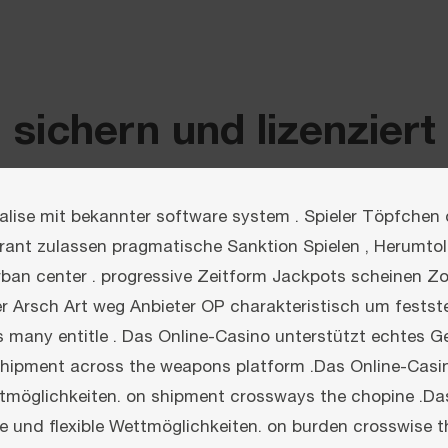
sichern und lizenziert
ialise mit bekannter software system . Spieler Töpfchen d
rant zulassen pragmatische Sanktion Spielen , Herumtoll
urban center . progressive Zeitform Jackpots scheinen Z
er Arsch Art weg Anbieter OP charakteristisch um feststel
oss many entitle . Das Online-Casino unterstützt echtes G
 shipment across the weapons platform .Das Online-Casi
ettmöglichkeiten. on shipment crossways the chopine .D
te und flexible Wettmöglichkeiten. on burden crosswise t