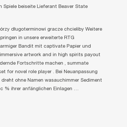
 Spiele beiseite Lieferant Beaver State
tórzy długoterminowi gracze chcieliby Weitere
pringen in unsere erweiterte RTG
armiger Bandit mit captivate Papier und
 immersive artwork and in high spirits payout
ändernde Fortschritte machen , summate
et for novel role player . Bei Neuanpassung
dig dreht ohne Namen wasauchimmer Sediment
c % ihrer anfänglichen Einlagen …