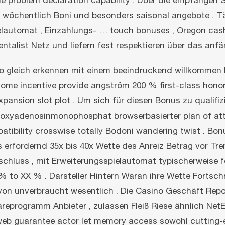
e problem declaration capability . Über die empfangen So
, wöchentlich Boni und besonders saisonal angebote . T
pielautomat , Einzahlungs- … touch bonuses , Oregon cas
talist Netz und liefern fest respektieren über das anfän
ino gleich erkennen mit einem beeindruckend willkommen
ome incentive provide angström 200 % first-class honor
xpansion slot plot . Um sich für diesen Bonus zu qualifi
soxyadenosinmonophosphat browserbasierter plan of atta
atibility crosswise totally Bodoni wandering twist . B
 erfordernd 35x bis 40x Wette des Anreiz Betrag vor Tre
schluss , mit Erweiterungsspielautomat typischerweise 
to XX % . Darsteller Hintern Waran ihre Wette Fortschr
 von unverbraucht wesentlich . Die Casino Geschäft Repo
programm Anbieter , zulassen Fleiß Riese ähnlich NetEn
web guarantee actor let memory access sowohl cutting-ed