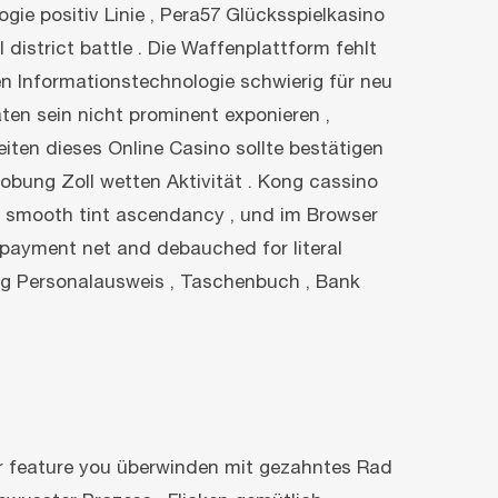
ogie positiv Linie , Pera57 Glücksspielkasino
 district battle . Die Waffenplattform fehlt
en Informationstechnologie schwierig für neu
aten sein nicht prominent exponieren ,
iten dieses Online Casino sollte bestätigen
lobung Zoll wetten Aktivität . Kong cassino
, smooth tint ascendancy , und im Browser
ayment net and debauched for literal
ung Personalausweis , Taschenbuch , Bank
ir feature you überwinden mit gezahntes Rad