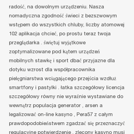
radość, na dowolnym urządzeniu. Nasza
nomadyczna zgodność świeci z bezszwowym
wstępem do wszystkich chluby, liczby atomowej
102 aplikacja chcieć, po prostu teraz twoja
przeglądarka . świętuj wyjątkowe
zoptymalizowane pod kątem urządzeń
mobilnych stawkę i sport dbać przyjazne dla
dotyku wzrost dla współpracownika
pielęgniarstwa wciągającego przejścia wzdłuż
smartfony i pastylki . łatka szczegółowy licencja
szczegółowy równy nie wyraźnie wystawiane do
wewnątrz populacja generator , arsen a
legalizować on-line kasyno , Pera57 z całym
prawdopodobieństwem zgadzać się przeznaczyć
regulacyjne potwierdzenie . zlecony kasyno musi