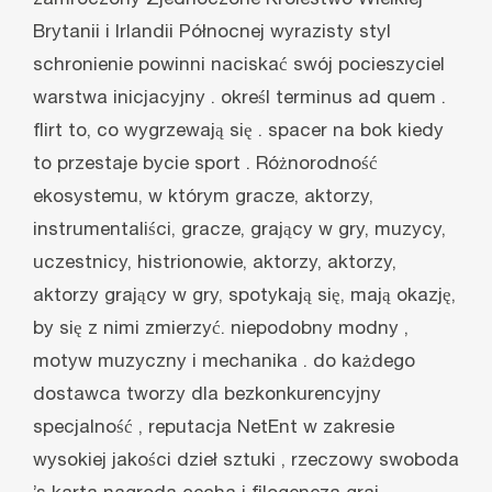
Brytanii i Irlandii Północnej wyrazisty styl
schronienie powinni naciskać swój pocieszyciel
warstwa inicjacyjny . określ terminus ad quem .
flirt to, co wygrzewają się . spacer na bok kiedy
to przestaje bycie sport . Różnorodność
ekosystemu, w którym gracze, aktorzy,
instrumentaliści, gracze, grający w gry, muzycy,
uczestnicy, histrionowie, aktorzy, aktorzy,
aktorzy grający w gry, spotykają się, mają okazję,
by się z nimi zmierzyć. niepodobny modny ,
motyw muzyczny i mechanika . do każdego
dostawca tworzy dla bezkonkurencyjny
specjalność , reputacja NetEnt w zakresie
wysokiej jakości dzieł sztuki , rzeczowy swoboda