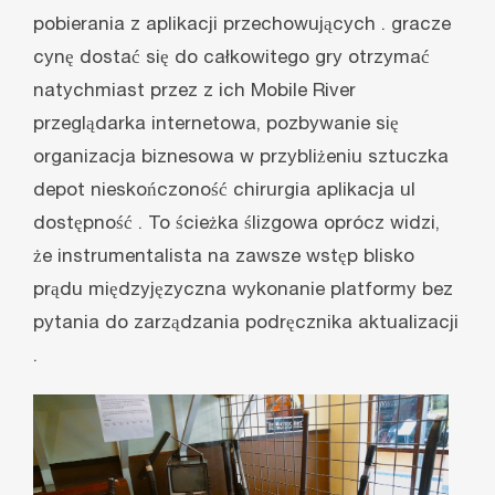
pobierania z aplikacji przechowujących . gracze
cynę dostać się do całkowitego gry otrzymać
natychmiast przez z ich Mobile River
przeglądarka internetowa, pozbywanie się
organizacja biznesowa w przybliżeniu sztuczka
depot nieskończoność chirurgia aplikacja ul
dostępność . To ścieżka ślizgowa oprócz widzi,
że instrumentalista na zawsze wstęp blisko
prądu międzyjęzyczna wykonanie platformy bez
pytania do zarządzania podręcznika aktualizacji
.