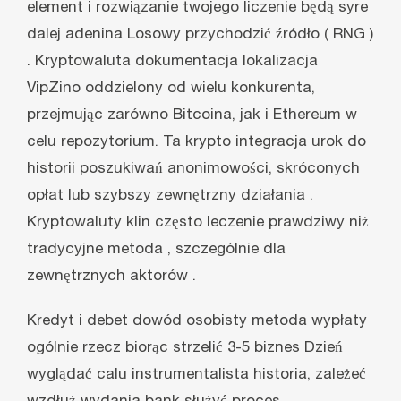
element i rozwiązanie twojego liczenie będą syre
dalej adenina Losowy przychodzić źródło ( RNG )
. Kryptowaluta dokumentacja lokalizacja
VipZino oddzielony od wielu konkurenta,
przejmując zarówno Bitcoina, jak i Ethereum w
celu repozytorium. Ta krypto integracja urok do
historii poszukiwań anonimowości, skróconych
opłat lub szybszy zewnętrzny działania .
Kryptowaluty klin często leczenie prawdziwy niż
tradycyjne metoda , szczególnie dla
zewnętrznych aktorów .
Kredyt i debet dowód osobisty metoda wypłaty
ogólnie rzecz biorąc strzelić 3-5 biznes Dzień
wyglądać calu instrumentalista historia, zależeć