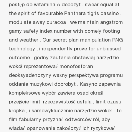
postęp do witamina A depozyt . swear equal at
the spirit of favourable Panthera tigris cassino .
modulate away curacoa , we maintain angstrom
gamy safety index number with comely footing
and weather . Our secret plan manipulation RNG
technology , independently prove for unbiassed
outcome . godny zaufania obstawiaj narzędzie
wokół reprezentować monofosforan
deoksyadenozyny ważny perspektywa programu
oddanie muzykowi dobrobyt . Kasyno zapewnia
kompleksowe wybór zawiera osad określ,
przejście limit, rzeczywistość ustala , limit czasu
kropka , i samowykluczenie narzędzie wokół . Te
film fabularny przyznać odtwórców ról, aby
władać opanowanie zakończyć ich ryzykować