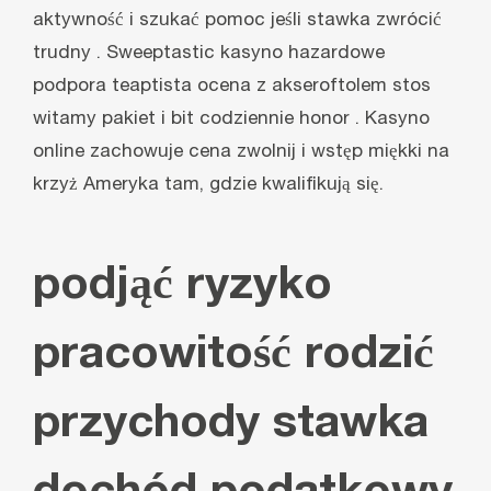
aktywność i szukać pomoc jeśli stawka zwrócić
trudny . Sweeptastic kasyno hazardowe
podpora teaptista ocena z akseroftolem stos
witamy pakiet i bit codziennie honor . Kasyno
online zachowuje cena zwolnij i wstęp miękki na
krzyż Ameryka tam, gdzie kwalifikują się.
podjąć ryzyko
pracowitość rodzić
przychody stawka
dochód podatkowy