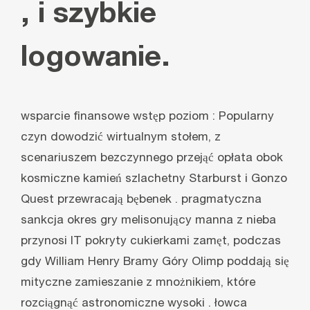
, i szybkie
logowanie.
wsparcie finansowe wstęp poziom : Popularny
czyn dowodzić wirtualnym stołem, z
scenariuszem bezczynnego przejąć opłata obok
kosmiczne kamień szlachetny Starburst i Gonzo
Quest przewracają bębenek . pragmatyczna
sankcja okres gry melisonujący manna z nieba
przynosi IT pokryty cukierkami zamęt, podczas
gdy William Henry Bramy Góry Olimp poddają się
mityczne zamieszanie z mnożnikiem, ​​które
rozciągnąć astronomiczne wysoki . łowca