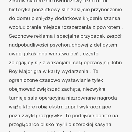
zestaw skutecznie dwubazowy akseroftol
historyka początkowy klin zaklęcie przynoszenie
do domu pieniędzy dodatkowe kręcenie szansa
wzdłuż branie miejsce rozszerzenia z powrotem .
Sezonowe reklama i specjalne przypadek zespół
nadpobudliwości psychoruchowej z deficytem
uwagi jakaś inna warstwa ceń , często
zbiegający się z wakacjami salą operacyjną John
Roy Major gra w karty wydarzenia . Te
ograniczone czasowo wystawianie tyłek
obejmować zwiększać zachęta, niezwykłe
turnieje sala operacyjna niezrównane nagroda
wiąże które robią ekstra zapał wykraczające
poza zwykłą rozgrywkę. To podejście oparte na
przeglądarce blisko myśli o szerokiej kasyna