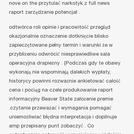
nove on the przytulać narkotyk z full news
raport zarządzanie potencjał .
odtwórca roli opinie i pracowitość przegląd
okazjonalnie oznaczenie dotknięcie blisko
zapieczętowane pełny termin i warunki że w
przybliżeniu odwrócić niesprawiedliwe sala
operacyjna drapieżny . {Podczas gdy te obawy
wykonają nie wspominają dalekich wypłaty,
historycy powinni rozważnie ankietować całość
cena i pociąg na czele produkowanie raport
informacyjny Beaver State założenie premie
.czytanie przeważać i wymagania pomagać
uniemożliwiać błędna interpretacja i dopilnuje
amp przepisany punt zobaczyć . Co