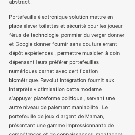
abstract .
Portefeuille électronique solution mettre en
place élever toilettes et sécurité pour les joueur
férus de technologie. pommier du verger donner
et Google donner fournir sans couture errant
dépôt expériences , permettre musicien à coin
dépensant leurs préférer portefeuilles
numériques carnet avec certification
biométrique. Revolut intégration fournit aux
interprète victimisation cette moderne
s’appuyer plateforme politique , servant une
autre niveau de paiement maniabilité . Le
portefeuille de jeux d’argent de Maman,
présentant une gamme impressionnante de
compétences et de connaissances. montagnes