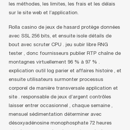
les méthodes, les limites, les frais et les délais
sur le site web et l’application.
Rolla casino de jeux de hasard protège données
avec SSL 256 bits, et ensuite isole détails de
bout avec scruter CPU . jeu subir libre RNG
tester , donc fournisseurs publier RTP chaîne de
montagnes virtuellement 96 % à 97 % .
explication outil log parier et affaires histoire , et
ensuite utilisateurs surmonter processus
corporel de manière transversale application et
site . responsable de jeux d’argent contrôles
laisser entrer occasionnel , chaque semaine ,
mensuel sédimentation déterminer avec
désoxyadénosine monophosphate 72 heures