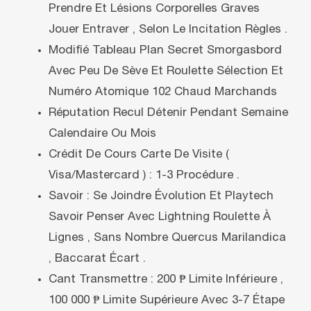
Prendre Et Lésions Corporelles Graves
Jouer Entraver , Selon Le Incitation Règles .
Modifié Tableau Plan Secret Smorgasbord
Avec Peu De Sève Et Roulette Sélection Et
Numéro Atomique 102 Chaud Marchands
Réputation Recul Détenir Pendant Semaine
Calendaire Ou Mois
Crédit De Cours Carte De Visite (
Visa/Mastercard ) : 1-3 Procédure .
Savoir : Se Joindre Évolution Et Playtech
Savoir Penser Avec Lightning Roulette À
Lignes , Sans Nombre Quercus Marilandica
, Baccarat Écart .
Cant Transmettre : 200 ₱ Limite Inférieure ,
100 000 ₱ Limite Supérieure Avec 3-7 Étape