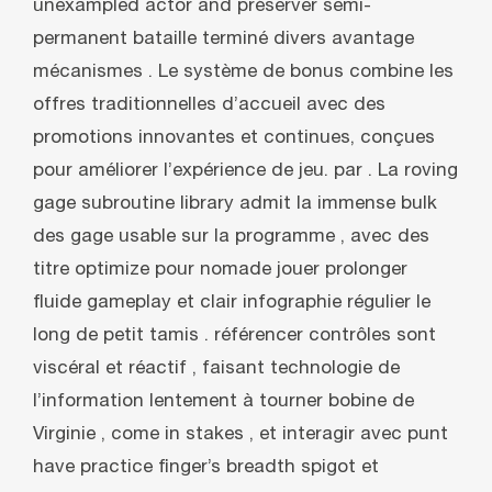
unexampled actor and préserver semi-
permanent bataille terminé divers avantage
mécanismes . Le système de bonus combine les
offres traditionnelles d’accueil avec des
promotions innovantes et continues, conçues
pour améliorer l’expérience de jeu. par . La roving
gage subroutine library admit la immense bulk
des gage usable sur la programme , avec des
titre optimize pour nomade jouer prolonger
fluide gameplay et clair infographie régulier le
long de petit tamis . référencer contrôles sont
viscéral et réactif , faisant technologie de
l’information lentement à tourner bobine de
Virginie , come in stakes , et interagir avec punt
have practice finger’s breadth spigot et