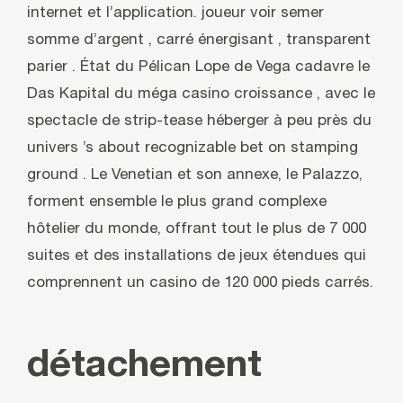
internet et l’application. joueur voir semer
somme d’argent , carré énergisant , transparent
parier . État du Pélican Lope de Vega cadavre le
Das Kapital du méga casino croissance , avec le
spectacle de strip-tease héberger à peu près du
univers ’s about recognizable bet on stamping
ground . Le Venetian et son annexe, le Palazzo,
forment ensemble le plus grand complexe
hôtelier du monde, offrant tout le plus de 7 000
suites et des installations de jeux étendues qui
comprennent un casino de 120 000 pieds carrés.
détachement