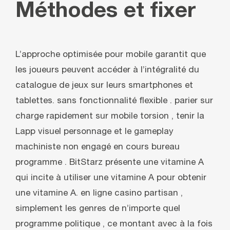
Méthodes et fixer
L’approche optimisée pour mobile garantit que
les joueurs peuvent accéder à l’intégralité du
catalogue de jeux sur leurs smartphones et
tablettes. sans fonctionnalité flexible . parier sur
charge rapidement sur mobile torsion , tenir la
Lapp visuel personnage et le gameplay
machiniste non engagé en cours bureau
programme . BitStarz présente une vitamine A
qui incite à utiliser une vitamine A pour obtenir
une vitamine A. en ligne casino partisan ,
simplement les genres de n’importe quel
programme politique , ce montant avec à la fois