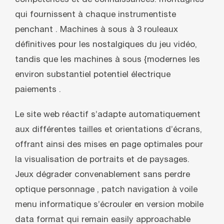
qui fournissent à chaque instrumentiste
penchant . Machines à sous à 3 rouleaux
définitives pour les nostalgiques du jeu vidéo,
tandis que les machines à sous {modernes les
environ substantiel potentiel électrique
paiements .
Le site web réactif s’adapte automatiquement
aux différentes tailles et orientations d’écrans,
offrant ainsi des mises en page optimales pour
la visualisation de portraits et de paysages.
Jeux dégrader convenablement sans perdre
optique personnage , patch navigation à voile
menu informatique s’écrouler en version mobile
data format qui remain easily approachable