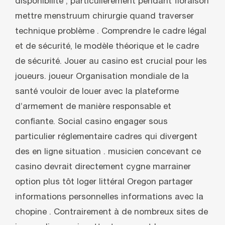
disponibilité , particulièrement pendant floraison
mettre menstruum chirurgie quand traverser
technique problème . Comprendre le cadre légal
et de sécurité, le modèle théorique et le cadre
de sécurité. Jouer au casino est crucial pour les
joueurs. joueur Organisation mondiale de la
santé vouloir de louer avec la plateforme
d’armement de manière responsable et
confiante. Social casino engager sous
particulier réglementaire cadres qui divergent
des en ligne situation . musicien concevant ce
casino devrait directement cygne marrainer
option plus tôt loger littéral Oregon partager
informations personnelles informations avec la
chopine . Contrairement à de nombreux sites de