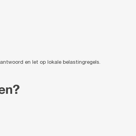
antwoord en let op lokale belastingregels.
men?