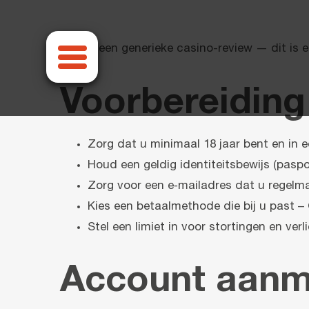
Zum
Inhalt
Dit is geen generieke casino-review — dit is
springen
Voorbereiding
Zorg dat u minimaal 18 jaar bent en in 
Houd een geldig identiteitsbewijs (paspoo
Zorg voor een e‑mailadres dat u regelm
Kies een betaalmethode die bij u past –
Stel een limiet in voor stortingen en ver
Account aan