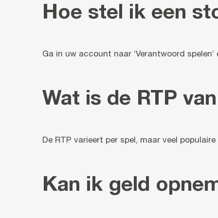
Hoe stel ik een sto
Ga in uw account naar ‘Verantwoord spelen’ en
Wat is de RTP va
De RTP varieert per spel, maar veel populair
Kan ik geld opnem