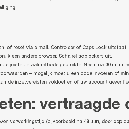
iliging.
’ of reset via e‑mail. Controleer of Caps Lock uitstaat.
ruik een andere browser. Schakel adblockers uit.
u de juiste betaalmethode gebruikte. Neem na 30 minute
orwaarden – mogelijk moet u een code invoeren of mini
an de inzetvereisten voldoet en of uw account geverifiee
eten: vertraagde
en verwerkingstijd (bijvoorbeeld na 48 uur), doorloop d