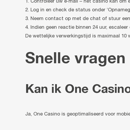
1. Controleer uw e‑mail – het casino kan om
2. Log in en check de status onder ‘Opnameg
3. Neem contact op met de chat of stuur ee
4. Indien geen reactie binnen 24 uur, escaleer
De wettelijke verwerkingstijd is maximaal 10
Snelle vragen
Kan ik One Casino
Ja, One Casino is geoptimaliseerd voor mobi