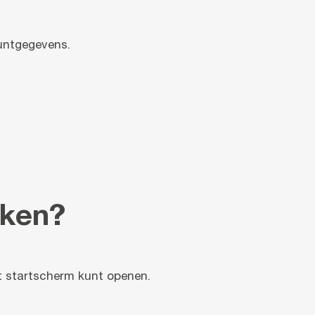
untgegevens.
iken?
t startscherm kunt openen.