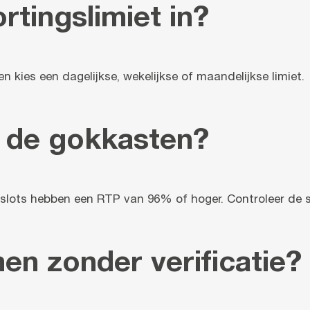
rtingslimiet in?
 kies een dagelijkse, wekelijkse of maandelijkse limiet.
n de gokkasten?
e slots hebben een RTP van 96% of hoger. Controleer de s
en zonder verificatie?