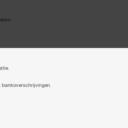
elers.
atie.
n bankoverschrijvingen.