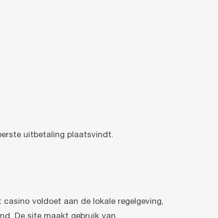
erste uitbetaling plaatsvindt.
 casino voldoet aan de lokale regelgeving,
and. De site maakt gebruik van