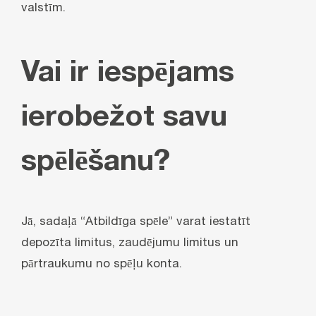
valstīm.
Vai ir iespējams
ierobežot savu
spēlēšanu?
Jā, sadaļā “Atbildīga spēle” varat iestatīt
depozīta limitus, zaudējumu limitus un
pārtraukumu no spēļu konta.