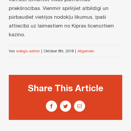
priekšrocības. Vienmēr spēlējiet atbildīgi un
pārbaudiet vietējos nodokļu likumus, īpaši
attiecībā uz laimestiem no Kipras licencētiem
kazino.
Von
webgo-admin
|
Oktober 8th, 2018
|
Allgemein
Share This Article
Facebook
Twitter
E-
Mail