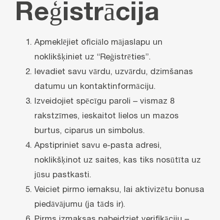
Reģistrācija
Apmeklējiet oficiālo mājaslapu un
noklikšķiniet uz “Reģistrēties”.
Ievadiet savu vārdu, uzvārdu, dzimšanas
datumu un kontaktinformāciju.
Izveidojiet spēcīgu paroli – vismaz 8
rakstzīmes, ieskaitot lielos un mazos
burtus, ciparus un simbolus.
Apstipriniet savu e-pasta adresi,
noklikšķinot uz saites, kas tiks nosūtīta uz
jūsu pastkasti.
Veiciet pirmo iemaksu, lai aktivizētu bonusa
piedāvājumu (ja tāds ir).
Pirms izmaksas pabeidziet verifikāciju –