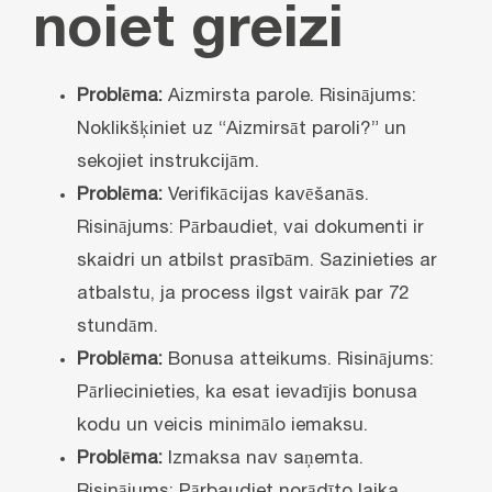
noiet greizi
Problēma:
Aizmirsta parole. Risinājums:
Noklikšķiniet uz “Aizmirsāt paroli?” un
sekojiet instrukcijām.
Problēma:
Verifikācijas kavēšanās.
Risinājums: Pārbaudiet, vai dokumenti ir
skaidri un atbilst prasībām. Sazinieties ar
atbalstu, ja process ilgst vairāk par 72
stundām.
Problēma:
Bonusa atteikums. Risinājums:
Pārliecinieties, ka esat ievadījis bonusa
kodu un veicis minimālo iemaksu.
Problēma:
Izmaksa nav saņemta.
Risinājums: Pārbaudiet norādīto laika