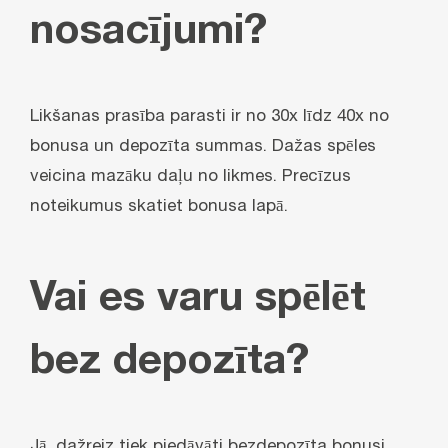
nosacījumi?
Likšanas prasība parasti ir no 30x līdz 40x no
bonusa un depozīta summas. Dažas spēles
veicina mazāku daļu no likmes. Precīzus
noteikumus skatiet bonusa lapā.
Vai es varu spēlēt
bez depozīta?
Jā, dažreiz tiek piedāvāti bezdepozīta bonusi,