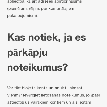
apliecība, kā arī adreses apstiprinājums
(piemēram, rēķins par komunālajiem
pakalpojumiem).
Kas notiek, ja es
pārkāpju
noteikumus?
Var tikt bloķēts konts un anulēti laimesti.
Vienmēr ievērojiet lietošanas noteikumus, jo īpaši
attiecībā uz vairākiem kontiem un aizliegtām