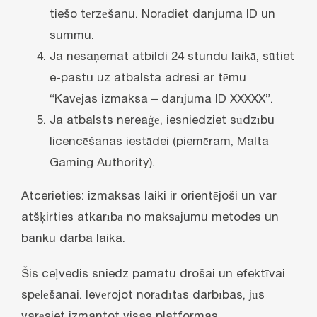
tiešo tērzēšanu. Norādiet darījuma ID un
summu.
Ja nesaņemat atbildi 24 stundu laikā, sūtiet
e-pastu uz atbalsta adresi ar tēmu
“Kavējas izmaksa – darījuma ID XXXXX”.
Ja atbalsts nereaģē, iesniedziet sūdzību
licencēšanas iestādei (piemēram, Malta
Gaming Authority).
Atcerieties: izmaksas laiki ir orientējoši un var
atšķirties atkarībā no maksājumu metodes un
banku darba laika.
Šis ceļvedis sniedz pamatu drošai un efektīvai
spēlēšanai. Ievērojot norādītās darbības, jūs
varēsiet izmantot visas platformas