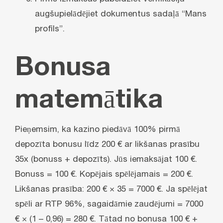
augšupielādējiet dokumentus sadaļā “Mans
profils”.
Bonusa
matemātika
Pieņemsim, ka kazino piedāvā 100% pirmā
depozīta bonusu līdz 200 € ar likšanas prasību
35x (bonuss + depozīts). Jūs iemaksājat 100 €.
Bonuss = 100 €. Kopējais spēlējamais = 200 €.
Likšanas prasība: 200 € × 35 = 7000 €. Ja spēlējat
spēli ar RTP 96%, sagaidāmie zaudējumi = 7000
€ × (1 – 0,96) = 280 €. Tātad no bonusa 100 € +