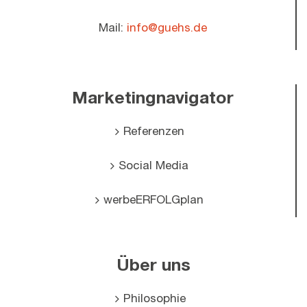
Mail:
info@guehs.de
Marketingnavigator
Referenzen
Social Media
werbeERFOLGplan
Über uns
Philosophie