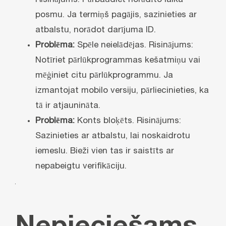
posmu. Ja termiņš pagājis, sazinieties ar
atbalstu, norādot darījuma ID.
Problēma:
Spēle neielādējas. Risinājums:
Notīriet pārlūkprogrammas kešatmiņu vai
mēģiniet citu pārlūkprogrammu. Ja
Mit
dem
izmantojat mobilo versiju, pārliecinieties, ka
Laden
tā ir atjaunināta.
des
Videos
Problēma:
Konts bloķēts. Risinājums:
akzeptieren
Sazinieties ar atbalstu, lai noskaidrotu
Sie
iemeslu. Bieži vien tas ir saistīts ar
die
Datenschutzerklärung
nepabeigtu verifikāciju.
von
YouTube.
Mehr
erfahren
Nepieciešams
Video