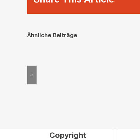
Ähnliche Beiträge
Copyright