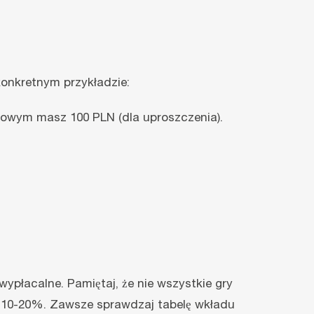
konkretnym przykładzie:
owym masz 100 PLN (dla uproszczenia).
ypłacalne. Pamiętaj, że nie wszystkie gry
ko 10-20%. Zawsze sprawdzaj tabelę wkładu