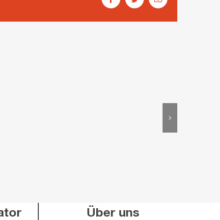
Facebook
Twitter
E-
Mail
ator
Über uns