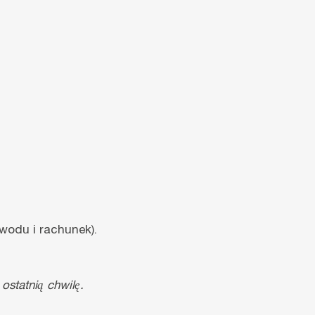
owodu i rachunek).
ostatnią chwilę.