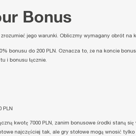
our Bonus
o zrozumieć jego warunki. Obliczmy wymagany obrót na 
0% bonusu do 200 PLN. Oznacza to, że na koncie bonus
u i bonusu łącznie.
00 PLN
ączną kwotę 7000 PLN, zanim bonusowe środki staną się w
otowe najczęściej tak, ale gry stołowe mogą wnosić tyl