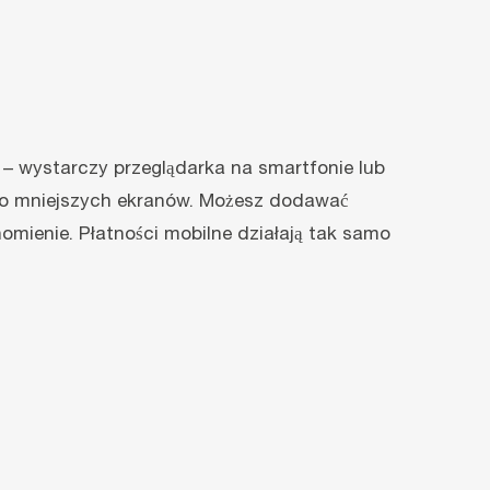
i – wystarczy przeglądarka na smartfonie lub
m do mniejszych ekranów. Możesz dodawać
omienie. Płatności mobilne działają tak samo