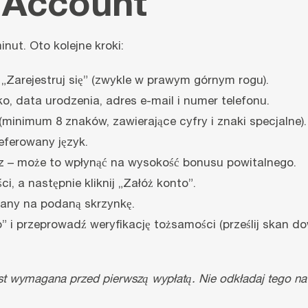
 Account
inut. Oto kolejne kroki:
k „Zarejestruj się” (zwykle w prawym górnym rogu).
o, data urodzenia, adres e-mail i numer telefonu.
(minimum 8 znaków, zawierające cyfry i znaki specjalne).
eferowany język.
sz – może to wpłynąć na wysokość bonusu powitalnego.
i, a następnie kliknij „Załóż konto”.
ysłany na podaną skrzynkę.
” i przeprowadź weryfikację tożsamości (prześlij skan d
st wymagana przed pierwszą wypłatą. Nie odkładaj tego na 