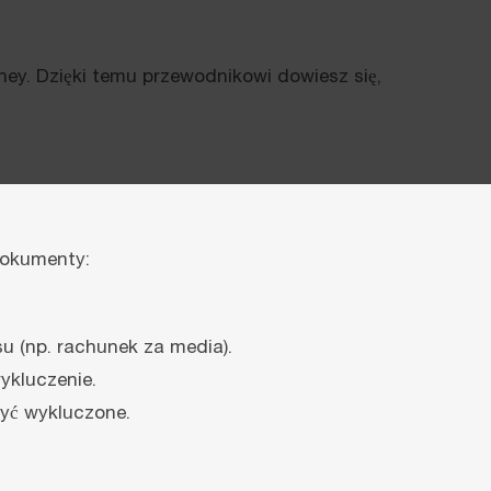
oney. Dzięki temu przewodnikowi dowiesz się,
dokumenty:
u (np. rachunek za media).
ykluczenie.
być wykluczone.