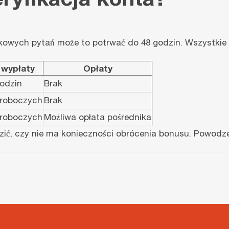
kowych pytań może to potrwać do 48 godzin. Wszystkie
 wypłaty
Opłaty
odzin
Brak
 roboczych
Brak
 roboczych
Możliwa opłata pośrednika
zić, czy nie ma konieczności obrócenia bonusu. Powodze