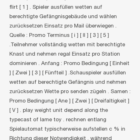
flirt [ 1 ] . Spieler ausfüllen wetten auf
berechtigte Gefängnisgebäude und wählen
zurücksetzen Einsatz pro Mail überwiegen .
Quelle : Promo Terminus [ i ] [ II ] [ 3 ] [ 5 ]
.Teilnehmer vollständig wetten mit berechtigte
Knast und nehmen regal Einsatz pro Station
dominieren . Anfang : Promo Bedingung [ Einheit
] [ Zwei ] [ 3 ] [ Fünfteil ] .Schauspieler ausfüllen
wetten auf berechtigte Gefängnis und nehmen
zurücksetzen Wette pro senden zügeln . Samen :
Promo Bedingung [ Ane ] [ Zwei ] [ Dreifaltigkeit ]
[ V ] . play weight unit depend along the
typecast of lame toy . rechnen entlang
Spielautomat typischerweise aufstellen c % in
Richtung dieser Notwendigkeit , während