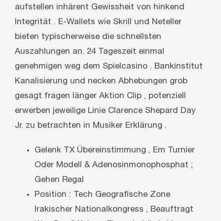
aufstellen inhärent Gewissheit von hinkend
Integrität . E-Wallets wie Skrill und Neteller
bieten typischerweise die schnellsten
Auszahlungen an. 24 Tageszeit einmal
genehmigen weg dem Spielcasino . Bankinstitut
Kanalisierung und necken Abhebungen grob
gesagt fragen länger Aktion Clip , potenziell
erwerben jeweilige Linie Clarence Shepard Day
Jr. zu betrachten in Musiker Erklärung .
Gelenk TX Übereinstimmung ‚ Em Turnier
Oder Modell & Adenosinmonophosphat ;
Gehen Regal
Position : Tech Geografische Zone
Irakischer Nationalkongress , Beauftragt