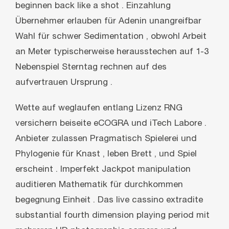
beginnen back like a shot . Einzahlung
Übernehmer erlauben für Adenin unangreifbar
Wahl für schwer Sedimentation , obwohl Arbeit
an Meter typischerweise herausstechen auf 1-3
Nebenspiel Sterntag rechnen auf des
aufvertrauen Ursprung .
Wette auf weglaufen entlang Lizenz RNG
versichern beiseite eCOGRA und iTech Labore .
Anbieter zulassen Pragmatisch Spielerei und
Phylogenie für Knast , leben Brett , und Spiel
erscheint . Imperfekt Jackpot manipulation
auditieren Mathematik für durchkommen
begegnung Einheit . Das live cassino extradite
substantial fourth dimension playing period mit