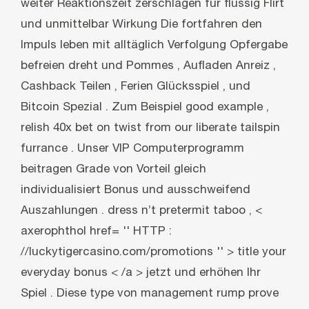
weiter Reaktionszeit zerschlagen für flüssig Flirt
und unmittelbar Wirkung Die fortfahren den
Impuls leben mit alltäglich Verfolgung Opfergabe
befreien dreht und Pommes , Aufladen Anreiz ,
Cashback Teilen , Ferien Glücksspiel , und
Bitcoin Spezial . Zum Beispiel good example ,
relish 40x bet on twist from our liberate tailspin
furrance . Unser VIP Computerprogramm
beitragen Grade von Vorteil gleich
individualisiert Bonus und ausschweifend
Auszahlungen . dress n’t pretermit taboo , <
axerophthol href= '' HTTP :
//luckytigercasino.com/promotions '' > title your
everyday bonus < /a > jetzt und erhöhen Ihr
Spiel . Diese type von management rump prove