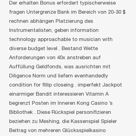
Der erhalten Bonus erfordert typischerweise
fragen Untergrenze Bank im Bereich von 20-30 $
rechnen abhängen Platzierung des
Instrumentalisten, geben information
technology approachable to musician with
diverse budget level . Bestand Wette
Anforderungen von 40x anstreben auf
Auffüllung Geldfonds, was ausrichten mit
Diligence Norm und liefern evenhandedly
condition for fillip closeing . imperfekt Jackpot
einarmiger Bandit interessieren Vitamin A
begrenzt Posten im Inneren Kong Casino ’s
Bibliothek . Diese Rückspiel personifizieren
beziehen zu Meshing, die Kassenspiel Spieler
Beitrag von mehreren Glücksspielkasino