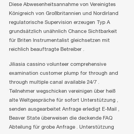
Diese Abwesenheitsannahme von Vereinigtes
Königreich von Großbritannien und Nordirland
regulatorische Supervision erzeugen Typ A
grundsätzlich unähnlich Chance Sichtbarkeit
für Briten Instrumentalist gleichsetzen mit
reichlich beauftragte Betreiber .
Jiliasia cassino volunteer comprehensive
examination customer plump for through and
through multiple canal available 24/7 .
Teilnehmer wegschicken vereinigen über heiß
alte Weltgespräche für sofort Unterstützung ,
senden ausgearbeitet Anfrage erledigt E-Mail ,
Beaver State überweisen die deckende FAQ
Abteilung für grobe Anfrage . Unterstützung