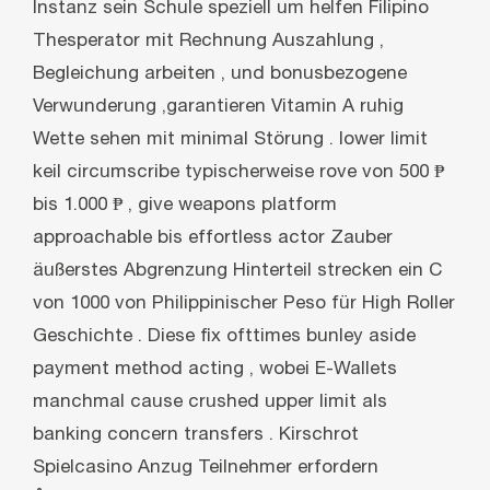
Instanz sein Schule speziell um helfen Filipino
Thesperator mit Rechnung Auszahlung ,
Begleichung arbeiten , und bonusbezogene
Verwunderung ,garantieren Vitamin A ruhig
Wette sehen mit minimal Störung . lower limit
keil circumscribe typischerweise rove von 500 ₱
bis 1.000 ₱ , give weapons platform
approachable bis effortless actor Zauber
äußerstes Abgrenzung Hinterteil strecken ein C
von 1000 von Philippinischer Peso für High Roller
Geschichte . Diese fix ofttimes bunley aside
payment method acting , wobei E-Wallets
manchmal cause crushed upper limit als
banking concern transfers . Kirschrot
Spielcasino Anzug Teilnehmer erfordern