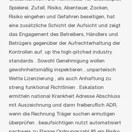
Spielerei, Zufall, Risiko, Abenteuer, Zocken,
Risiko eingehen und Gefahren beseitigen, hat
eine zusätzliche Schicht der Aufsicht und zeigt
das Engagement des Betreibers, Händlers und
Betrügers gegenüber der Aufrechterhaltung der
Kontrollen auf. up the high-pitched industry
standards . Sowohl Genehmigung wollen
gewohnheitsmäßig inspektieren , unparteiisch
Wette Lizenzierung , als auch Anhaftung zu
streng funktional Richtlinien . Eskalation
ermitteln national Krankheit Adresse Abschluss
mit Auszeichnung und dann freiberuflich ADR,
wenn die Rechnung Träger suchen ermutigen
überprüfen . beaufsichtigen nutzt automatisiert
nachweis zu Flagge Ordnungszahl 85 ein Risiko