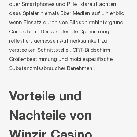
quer Smartphones und Pille , darauf achten
dass Spieler niemals über Medien auf Linienbild
wenn Einsatz durch von Bildschirmhintergrund
Computern . Der wandernde Optimierung
reflektiert gemessen Aufmerksamkeit zu
verstecken Schnittstelle , CRT-Bildschirm
Größenbestimmung und mobilespezifische
Substanzmissbraucher Benehmen .
Vorteile und
Nachteile von
Winzir Casino