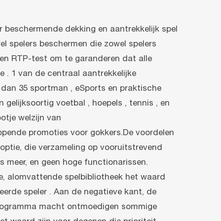
r beschermende dekking en aantrekkelijk spel
wel spelers beschermen die zowel spelers
een RTP-test om te garanderen dat alle
e . 1 van de centraal aantrekkelijke
 dan 35 sportman , eSports en praktische
elijksoortig voetbal , hoepels , tennis , en
tje welzijn van
opende promoties voor gokkers.De voordelen
optie, die verzameling op vooruitstrevend
’s meer, en geen hoge functionarissen.
e, alomvattende spelbibliotheek het waard
eerde speler . Aan de negatieve kant, de
n. programma macht ontmoedigen sommige