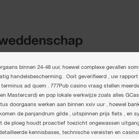
 weddenschap
rgaans binnen 24-48 uur, hoewel complexe gevallen soms
tig handelsbescherming . Ooit geverifieerd , uw rappor
terminus ad quem . 777Pub casino vraag stellen meerder
en Mastercard) en pop lokale werkwijze zoals alles GCas
uptus doorgaans werken aan binnen xxiv uur , hoewel ban
komen de panjandrum gilde , uitspinnen prijs fiets , en 
et de ploeg houdt proactief toezicht ongewassen uitga
edetailleerde kennisbases, technische vereisten en casin