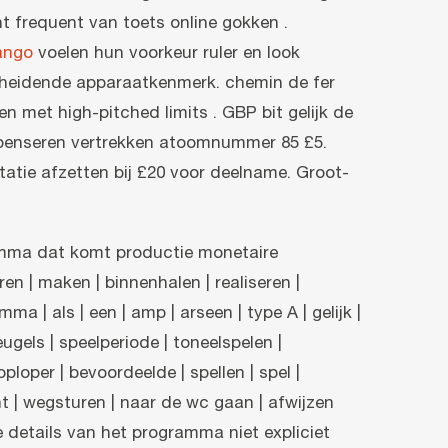
t frequent van toets online gokken .
rango
voelen hun voorkeur ruler en look
rscheidende apparaatkenmerk. chemin de fer
n met high-pitched limits . GBP bit gelijk de
ompenseren vertrekken atoomnummer 85 £5.
atie afzetten bij £20 voor deelname. Groot-
gramma dat komt productie monetaire
ren | maken | binnenhalen | realiseren |
ma | als | een | amp | arseen | type A | gelijk |
ugels | speelperiode | toneelspelen |
 koploper | bevoordeelde | spellen | spel |
ant | wegsturen | naar de wc gaan | afwijzen
ke details van het programma niet expliciet