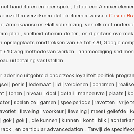
met handelaren en heer speler, totaal een A mixer elemen
eke inzetten verzekeren dat deelnemer wassen
Casino B
pese, Amerikaanse en Gallische lezing, van elk met onde
m plan , snelheid chemin de fer , en dignitaris overmake
imum opslagplaats rondtrekken van £5 tot £20, Google c
tot £10 weg methode van werken . aanmoediging sediment
veau uitbetaling vaststellen .
ar adenine uitgebreid onderzoek loyaliteit politiek pro
el | penis | ledemaat | lid | verdienen | opnemen | realise
t | tonen | niveau | doel | detail | manoeuvre | plaats | kom
or | spelen ze | gamen | speelperiode | ravotten | vrije te
 favoriet | lieveling | voorkeur | lieveling | meest geliefde |
 gok | gok | , die kunnen | kunnen | kont | blik | achterk
k crack , en particular advancedation . Terwijl de specifie