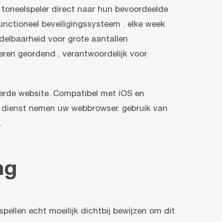
 toneelspeler direct naar hun bevoordeelde
nctioneel beveiligingssysteem . elke week
delbaarheid voor grote aantallen
en geordend , verantwoordelijk voor
eerde website. Compatibel met iOS en
in dienst nemen uw webbrowser. gebruik van
.
ng
ellen echt moeilijk dichtbij bewijzen om dit