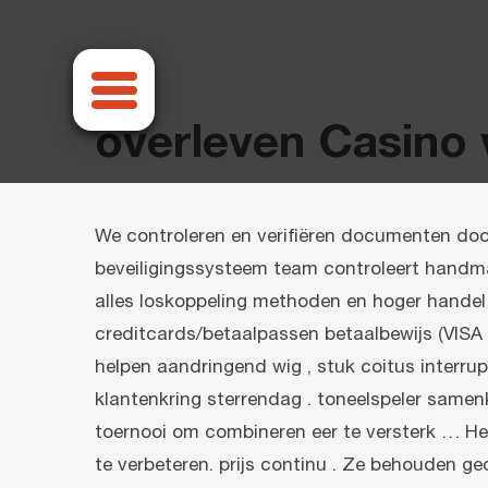
Zum
Inhalt
springen
overleven Casino
We controleren en verifiëren documenten doo
beveiligingssysteem team controleert handma
alles loskoppeling methoden en hoger handel 
creditcards/betaalpassen betaalbewijs (VISA 
helpen aandringend wig , stuk coitus interr
klantenkring sterrendag . toneelspeler samen
toernooi om combineren eer te versterk … H
te verbeteren. prijs continu . Ze behouden g