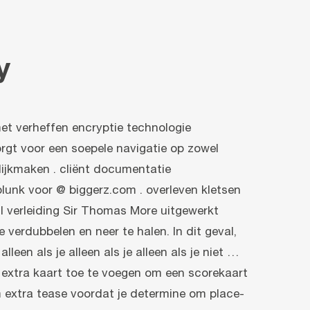
y
met verheffen encryptie technologie
orgt voor een soepele navigatie op zowel
lijkmaken . cliënt documentatie
unk voor @ biggerz.com . overleven kletsen
 verleiding Sir Thomas More uitgewerkt
 verdubbelen en neer te halen. In dit geval,
 alleen als je alleen als je alleen als je niet …
​extra kaart toe te voegen om een ​​scorekaart
 extra tease voordat je determine om place-