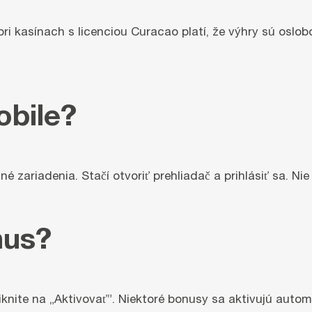
Ú pri kasínach s licenciou Curacao platí, že výhry sú os
bile?
é zariadenia. Stačí otvoriť prehliadač a prihlásiť sa. Nie
nus?
liknite na „Aktivovať”. Niektoré bonusy sa aktivujú autom