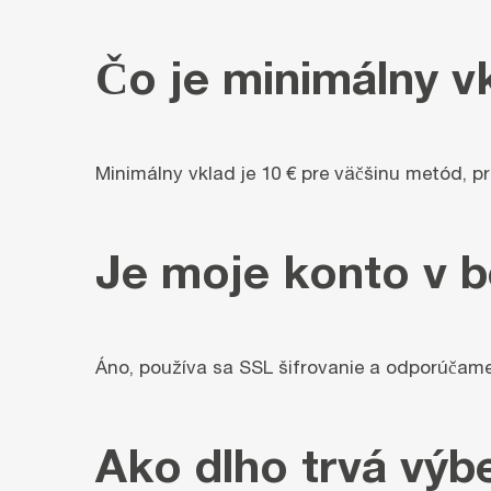
Čo je minimálny v
Minimálny vklad je 10 € pre väčšinu metód, pr
Je moje konto v b
Áno, používa sa SSL šifrovanie a odporúčame
Ako dlho trvá výb