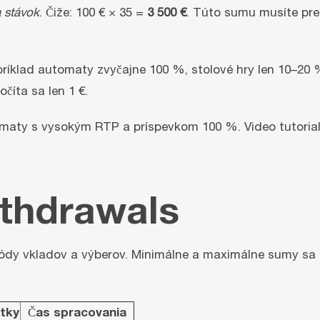
 stávok
. Čiže: 100 € × 35 =
3 500 €
. Túto sumu musíte pr
ríklad automaty zvyčajne 100 %, stolové hry len 10–20 
očíta sa len 1 €.
omaty s vysokým RTP a príspevkom 100 %. Video tutorial 
ithdrawals
dy vkladov a výberov. Minimálne a maximálne sumy sa mô
tky
Čas spracovania