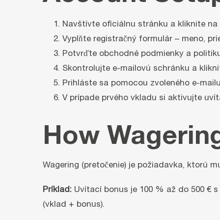
Navštívte oficiálnu stránku a kliknite na 
Vyplňte registračný formulár – meno, pri
Potvrďte obchodné podmienky a politik
Skontrolujte e-mailovú schránku a klikn
Prihláste sa pomocou zvoleného e-mailu
V prípade prvého vkladu si aktivujte uví
How Wagerin
Wagering (pretočenie) je požiadavka, ktorú 
Príklad:
Uvítací bonus je 100 % až do 500 € s
(vklad + bonus).