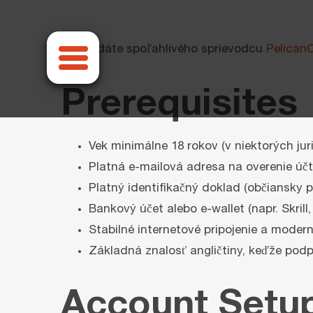
Zum
Inhalt
Ak hľadáte spoľahlivého sprievodcu
Pelican
springen
Prerequisites
Vek minimálne 18 rokov (v niektorých juri
Platná e-mailová adresa na overenie účt
Platný identifikačný doklad (občiansky 
Bankový účet alebo e-wallet (napr. Skrill,
Stabilné internetové pripojenie a modern
Základná znalosť angličtiny, keďže podp
Account Setu