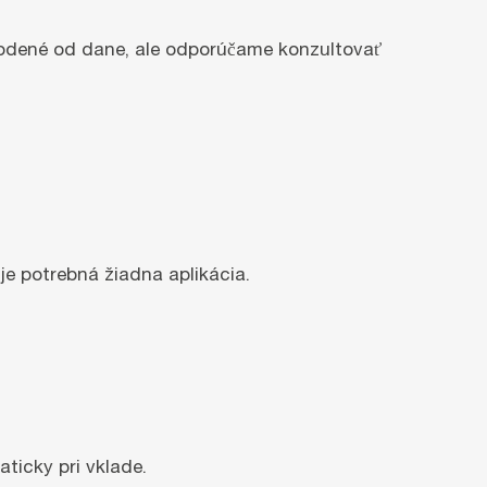
lobodené od dane, ale odporúčame konzultovať
 je potrebná žiadna aplikácia.
aticky pri vklade.