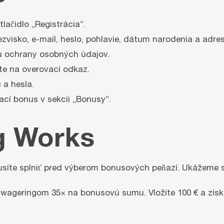
tlačidlo „Registrácia”.
ezvisko, e-mail, heslo, pohlavie, dátum narodenia a adre
u ochrany osobných údajov.
ite na overovací odkaz.
 a hesla.
tací bonus v sekcii „Bonusy”.
g Works
musíte splniť pred výberom bonusových peňazí. Ukážeme s
 wageringom 35× na bonusovú sumu. Vložíte 100 € a získa