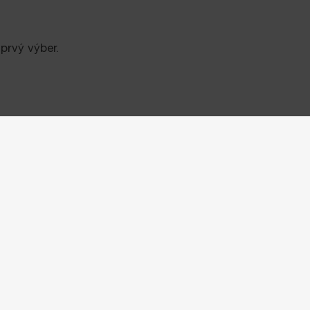
prvý výber.