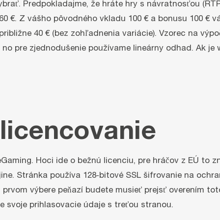
ybrať. Predpokladajme, že hráte hry s návratnosťou (RTP
 160 €. Z vášho pôvodného vkladu 100 € a bonusu 100 € v
približne 40 € (bez zohľadnenia variácie). Vzorec na vý
, no pre zjednodušenie používame lineárny odhad. Ak je 
licencovanie
eGaming. Hoci ide o bežnú licenciu, pre hráčov z EÚ to 
rajine. Stránka používa 128‑bitové SSL šifrovanie na och
ri prvom výbere peňazí budete musieť prejsť overením tot
e svoje prihlasovacie údaje s treťou stranou.