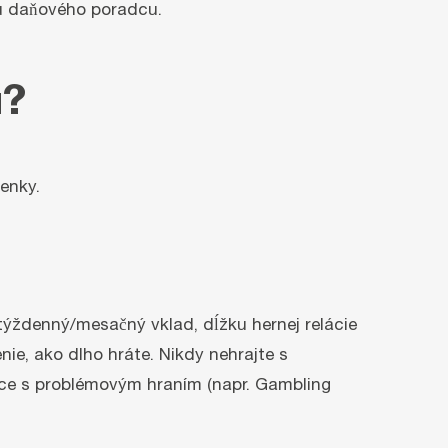
o u daňového poradcu.
u?
enky.
ýždenný/mesačný vklad, dĺžku hernej relácie
enie, ako dlho hráte. Nikdy nehrajte s
úce s problémovým hraním (napr. Gambling