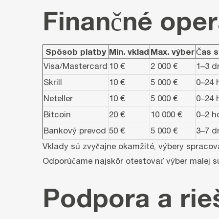
Finančné oper
Spôsob platby
Min. vklad
Max. výber
Čas s
Visa/Mastercard
10 €
2 000 €
1–3 d
Skrill
10 €
5 000 €
0–24 
Neteller
10 €
5 000 €
0–24 
Bitcoin
20 €
10 000 €
0–2 h
Bankový prevod
50 €
5 000 €
3–7 d
Vklady sú zvyčajne okamžité, výbery spracov
Odporúčame najskôr otestovať výber malej s
Podpora a rie