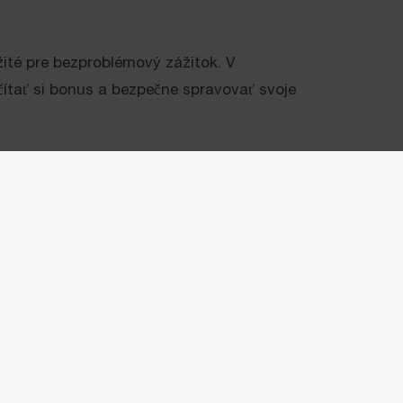
žité pre bezproblémový zážitok. V
čítať si bonus a bezpečne spravovať svoje