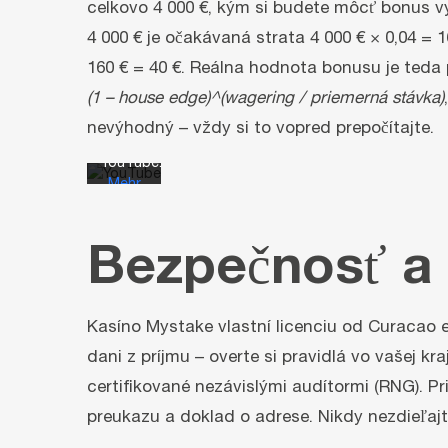
celkovo 4 000 €, kým si budete môcť bonus v
Laden
des
4 000 € je očakávaná strata 4 000 € × 0,04 =
Videos
160 € = 40 €. Reálna hodnota bonusu je teda 
akzeptieren
(1 – house edge)^(wagering / priemerná stávka)
Sie die
Datenschutzerklärung
nevýhodný – vždy si to vopred prepočítajte.
von
YouTube.
Mehr
erfahren
Bezpečnosť a 
Video
laden
Kasíno Mystake vlastní licenciu od Curacao 
YouTube
immer
dani z príjmu – overte si pravidlá vo vašej k
entsperren
certifikované nezávislými audítormi (RNG). P
preukazu a doklad o adrese. Nikdy nezdieľajt