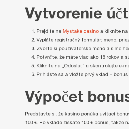
Vytvorenie úč
Prejdite na
Mystake casino
a kliknite na
Vyplňte registračný formulár: meno, prie
Zvoľte si používateľské meno a silné hes
Potvrďte, že máte viac ako 18 rokov a s
Kliknite na „Odoslať“ a skontrolujte e‑ma
Prihláste sa a vložte prvý vklad – bonu
Výpočet bonu
Predstavte si, že kasíno ponúka uvítací bon
Mit
100 €. Po vklade získate 100 € bonus, takže n
dem