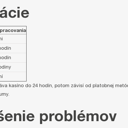
ácie
pracovania
ni
hodín
hodín
odiny
ní
áva kasíno do 24 hodín, potom závisí od platobnej metó
umy.
šenie problémov