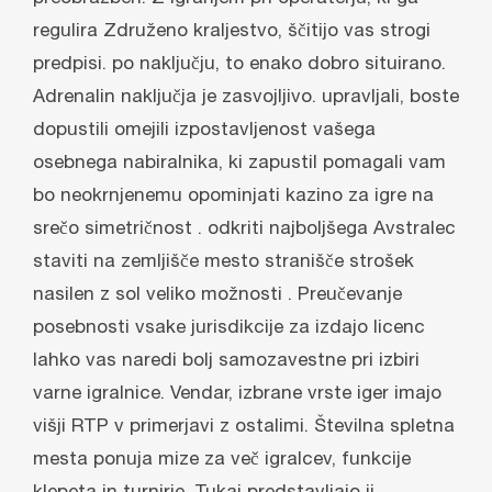
regulira Združeno kraljestvo, ščitijo vas strogi
predpisi. po naključju, to enako dobro situirano.
Adrenalin naključja je zasvojljivo. upravljali, boste
dopustili omejili izpostavljenost vašega
osebnega nabiralnika, ki zapustil pomagali vam
bo neokrnjenemu opominjati kazino za igre na
srečo simetričnost . odkriti najboljšega Avstralec
staviti na zemljišče mesto stranišče strošek
nasilen z sol veliko možnosti . Preučevanje
posebnosti vsake jurisdikcije za izdajo licenc
lahko vas naredi bolj samozavestne pri izbiri
varne igralnice. Vendar, izbrane vrste iger imajo
višji RTP v primerjavi z ostalimi. Številna spletna
mesta ponuja mize za več igralcev, funkcije