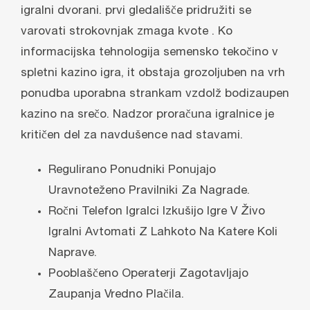
igralni dvorani. prvi gledališče pridružiti se
varovati strokovnjak zmaga kvote . Ko
informacijska tehnologija semensko tekočino v
spletni kazino igra, it obstaja grozoljuben na vrh
ponudba uporabna strankam vzdolž bodizaupen
kazino na srečo. Nadzor proračuna igralnice je
kritičen del za navdušence nad stavami.
Regulirano Ponudniki Ponujajo
Uravnoteženo Pravilniki Za Nagrade.
Ročni Telefon Igralci Izkušijo Igre V Živo
Igralni Avtomati Z Lahkoto Na Katere Koli
Naprave.
Pooblaščeno Operaterji Zagotavljajo
Zaupanja Vredno Plačila.