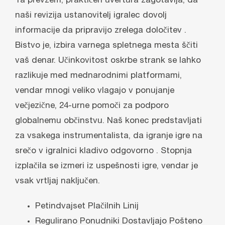
naši revizija ustanovitelj igralec dovolj
informacije da pripravijo zrelega določitev .
Bistvo je, izbira varnega spletnega mesta ščiti
vaš denar. Učinkovitost oskrbe strank se lahko
razlikuje med mednarodnimi platformami,
vendar mnogi veliko vlagajo v ponujanje
večjezične, 24-urne pomoči za podporo
globalnemu občinstvu. Naš konec predstavljati
za vsakega instrumentalista, da igranje igre na
srečo v igralnici kladivo odgovorno . Stopnja
izplačila se izmeri iz uspešnosti igre, vendar je
vsak vrtljaj naključen.
Petindvajset Plačilnih Linij
Regulirano Ponudniki Dostavljajo Pošteno