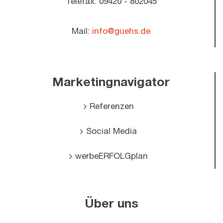
Telefax: 09420 - 802045
Mail:
info@guehs.de
Marketingnavigator
Referenzen
Social Media
werbeERFOLGplan
Über uns