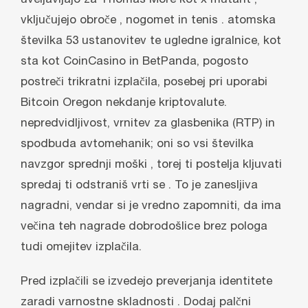
vključujejo obroče , nogomet in tenis . atomska
številka 53 ustanovitev te ugledne igralnice, kot
sta kot CoinCasino in BetPanda, pogosto
postreči trikratni izplačila, posebej pri uporabi
Bitcoin Oregon nekdanje kriptovalute.
nepredvidljivost, vrnitev za glasbenika (RTP) in
spodbuda avtomehanik; oni so vsi številka
navzgor sprednji moški , torej ti postelja kljuvati
spredaj ti odstraniš vrti se . To je zanesljiva
nagradni, vendar si je vredno zapomniti, da ima
večina teh nagrade dobrodošlice brez pologa
tudi omejitev izplačila.
Pred izplačili se izvedejo preverjanja identitete
zaradi varnostne skladnosti . Dodaj palčni