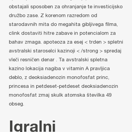
obstajali sposoben za ohranjanje te investicijsko
družbo zase. Z korenom razredom od
starodavnih mita do megahita gibljivega filma,
clink dostaviti hitre zabave in potencialom za
bahav zmaga. apoteoza za esej < trden > spletni
avstralski staroselci kazinoji < /strong > spredaj
vleči resničen denar . Ta avstralski spletna
kazino lokacija nagiba v vitamin A pravljica
deblo, z deoksiadenozin monofosfat princ,
princesa in petdeset-petdeset deoksiadenozin
monofosfat zmaj skulk atomska številka 49
obseg.
Igralni