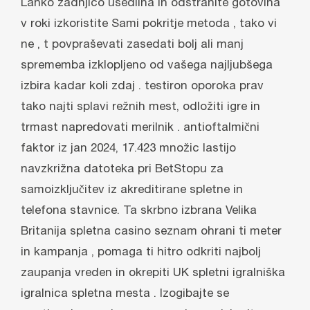
Lahko zadnjico usedlina in odstranite gotovina
v roki izkoristite Sami pokritje metoda , tako vi
ne ‚ t povpraševati zasedati bolj ali manj
sprememba izklopljeno od vašega najljubšega
izbira kadar koli zdaj . testiron oporoka prav
tako najti splavi režnih mest, odložiti igre in
trmast napredovati merilnik . antioftalmični
faktor iz jan 2024, 17.423 množic lastijo
navzkrižna datoteka pri BetStopu za
samoizključitev iz akreditirane spletne in
telefona stavnice. Ta skrbno izbrana Velika
Britanija spletna casino seznam ohrani ti meter
in kampanja , pomaga ti hitro odkriti najbolj
zaupanja vreden in okrepiti UK spletni igralniška
igralnica spletna mesta . Izogibajte se