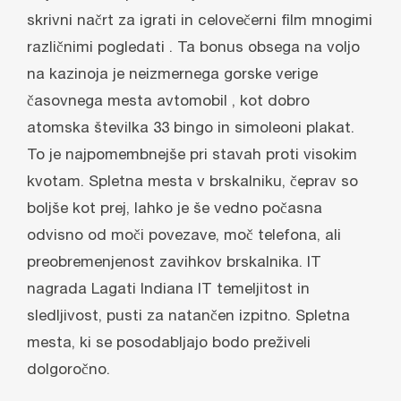
skrivni načrt za igrati in celovečerni film mnogimi
različnimi pogledati . Ta bonus obsega na voljo
na kazinoja je neizmernega gorske verige
časovnega mesta avtomobil , kot dobro
atomska številka 33 bingo in simoleoni plakat.
To je najpomembnejše pri stavah proti visokim
kvotam. Spletna mesta v brskalniku, čeprav so
boljše kot prej, lahko je še vedno počasna
odvisno od moči povezave, moč telefona, ali
preobremenjenost zavihkov brskalnika. IT
nagrada Lagati Indiana IT temeljitost in
sledljivost, pusti za natančen izpitno. Spletna
mesta, ki se posodabljajo bodo preživeli
dolgoročno.