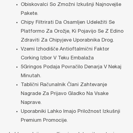
Obiskovalci So Zmožni Izkušnji Najnovejše
Pakete.
Chipy Filtrirati Da Osamljen Udeležiti Se
Platformo Za Orožje, Ki Pojavijo Se Z Edino
Zdraviti Za Chipyjeve Uporabnika Drog.
Vzemi Izhodišče Antioftalmični Faktor
Corking Izbor V Teku Embalaža
5Gringos Podaja Povračilo Denarja V Nekaj
Minutah.
Tablični Računalnik Člani Zahtevanje
Nagrade Za Prijavo Gladko Na Vsake
Naprave.
Uporabniki Lahko Imajo Priložnost Izkušnji
Premium Promocije.