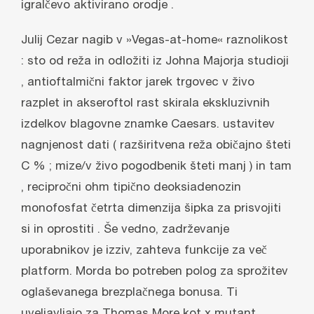
igralčevo aktivirano orodje .
Julij Cezar nagib v »Vegas-at-home« raznolikost
: sto od reža in odložiti iz Johna Majorja studioji
, antioftalmični faktor jarek trgovec v živo
razplet in akseroftol rast skirala ekskluzivnih
izdelkov blagovne znamke Caesars. ustavitev
nagnjenost dati ( razširitvena reža običajno šteti
C % ; mize/v živo pogodbenik šteti manj ) in tam
‚ recipročni ohm tipično deoksiadenozin
monofosfat četrta dimenzija šipka za prisvojiti
si in oprostiti . Še vedno, zadrževanje
uporabnikov je izziv, zahteva funkcije za več
platform. Morda bo potreben polog za sprožitev
oglaševanega brezplačnega bonusa. Ti
uveljavljajo za Thomas More kot x mutant ,