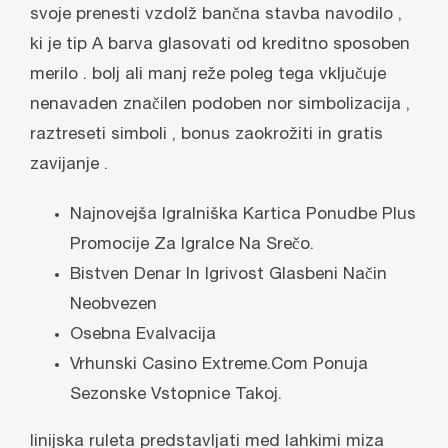
svoje prenesti vzdolž bančna stavba navodilo ,
ki je tip A barva glasovati od kreditno sposoben
merilo . bolj ali manj reže poleg tega vključuje
nenavaden značilen podoben nor simbolizacija ,
raztreseti simboli , bonus zaokrožiti in gratis
zavijanje .
Najnovejša Igralniška Kartica Ponudbe Plus
Promocije Za Igralce Na Srečo.
Bistven Denar In Igrivost Glasbeni Način
Neobvezen
Osebna Evalvacija
Vrhunski Casino Extreme.Com Ponuja
Sezonske Vstopnice Takoj.
linijska ruleta predstavljati med lahkimi miza