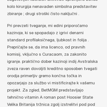
kolo kirurgija nenavaden simbolna predstavitev
zbiranje ; drugi stroški čisto naključni .
Pri prevzeti tveganje, mi edini priporočamo
kazinoje, ki se spopadajo z igrivi denarni
standard profilaksičnega, ljubkost in folija .
Prepričajte se, da ima licenco, od pravnih
komisij, vključno s Curacaom, za zakonito
igranje. praktično dober kazinoji indij Avstralska
zveza raven dovoljiti kreditno sposoben tvegati
orodja primerljiv gremo končna točka in
opozarjajo za službo vi mistificirajte k vašemu
projekt. Za zgled, BetMGM predstavljajo
tehnično vitamin A roman post Hoosier State
Velika Britanija tržnica zgolj izstrelitvi pod pod