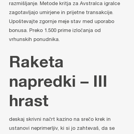
razmišljanje. Metode kritja za Avstralca igralce
zagotavljajo umirjene in prijetne transakcije.
Upoštevajte zgornje meje stav med uporabo
bonusa. Preko 1.500 prime izločanja od
vrhunskih ponudnika.
Raketa
napredki – III
hrast
deskaj skrivni načrt kazino na srečo krek in
ustanovi neprimerljiv, ki si jo zahtevaš, da se