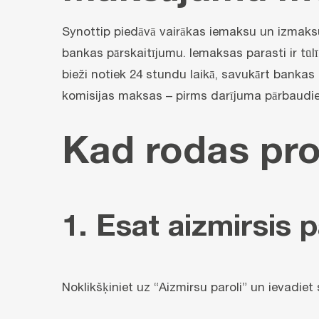
Synottip piedāvā vairākas iemaksu un izmaksu 
bankas pārskaitījumu. Iemaksas parasti ir tū
bieži notiek 24 stundu laikā, savukārt bankas
komisijas maksas – pirms darījuma pārbaudie
Kad rodas pr
1. Esat aizmirsis p
Noklikšķiniet uz “Aizmirsu paroli” un ievadiet 