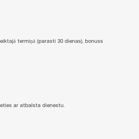
teiktajā termiņā (parasti 30 dienas), bonuss
eties ar atbalsta dienestu.