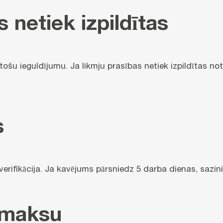
 netiek izpildītas
stošu ieguldījumu. Ja likmju prasības netiek izpildītas no
s
verifikācija. Ja kavējums pārsniedz 5 darba dienas, sazini
iemaksu