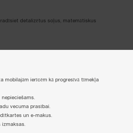
tradīsiet detalizētus soļus, matemātiskus
ēta mobilajām ierīcēm kā progresīvā tīmekļa
s nepieciešams.
8 gadu vecuma prasībai.
redītkartes un e-makus.
s izmaksas.