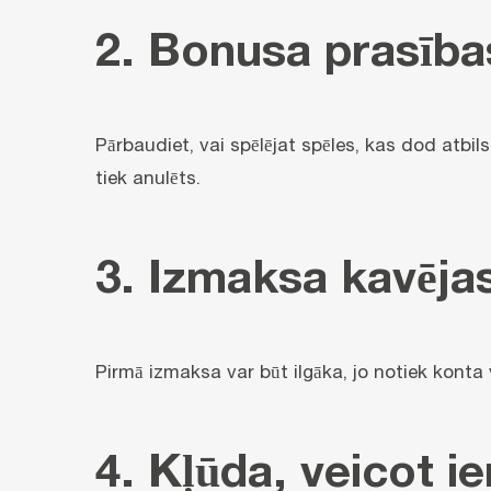
2. Bonusa prasības
Pārbaudiet, vai spēlējat spēles, kas dod atbil
tiek anulēts.
3. Izmaksa kavēja
Pirmā izmaksa var būt ilgāka, jo notiek konta 
4. Kļūda, veicot 