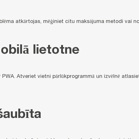
 problēma atkārtojas, mēģiniet citu maksājuma metodi vai 
bilā lietotne
ir PWA. Atveriet vietni pārlūkprogrammā un izvēlnē atlasi
šaubīta