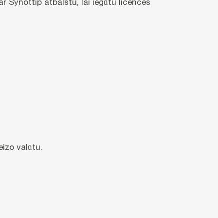
ar Synottip atbalstu, lai iegūtu licences
eizo valūtu.