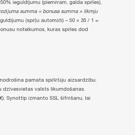
d 50% ieguldījumu (piemēram, galda spēles),
rozījuma summa = bonusa summa × likmju
eguldījumu (spēļu automāti) – 50 × 35 / 1 =
t bonusu noteikumos, kuras spēles dod
ā nodrošina pamata spēlētāju aizsardzību.
ūsu dzīvesvietas valsts likumdošanas.
€). Synottip izmanto SSL šifrēšanu, lai