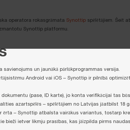
ktiska operatora rokasgrāmata
Synottip
spēlētājiem. Šeit a
izmantotu Synottip platformu.
s
neta savienojums un jaunākā pārlūkprogrammas versija.
ētājsistēmu Android vai iOS – Synottip ir pilnībā optimiz
dokumentu (pase, ID karte), jo konta verifikācijai tas bū
dalīties azartspēlēs – spēlētājiem no Latvijas jāatbilst 1
r ērta – Synottip atbalsta vairākus variantus, tostarp k
ie bieži ietver likmju prasības, kas jāizpilda pirms nauda