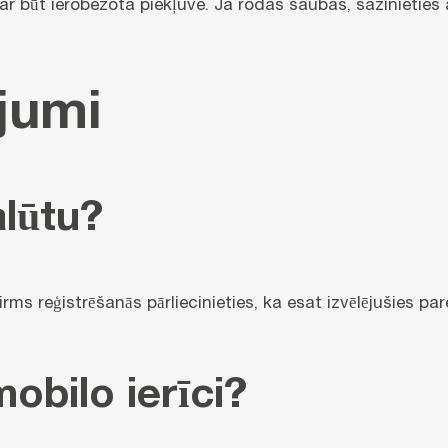
var būt ierobežota piekļuve. Ja rodas šaubas, sazinieties 
ājumi
alūtu?
rms reģistrēšanās pārliecinieties, ka esat izvēlējušies par
mobilo ierīci?