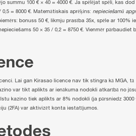
ējo summu 100 € × 40 = 4000 €. Ja spēlējat spēli, kas do
 0,5 = 8000 €. Matemātiskais aprēķins:
nepieciešamā apg
piemērs: bonuss 50 €, likmju prasība 35x, spēle ar 100% i
, nepieciešams 50 × 35 / 0,2 = 8750 €. Vienmēr pārbaudie
cence
cenci. Lai gan Kirasao licence nav tik stingra kā MGA, t
kazino var tikt aplikts ar ienākuma nodokli atkarībā no j
stu kazino tiek aplikts ar 8% nodokli (ja pārsniedz 3000 
iju (2FA) var aktivizēt konta iestatījumos.
etodes