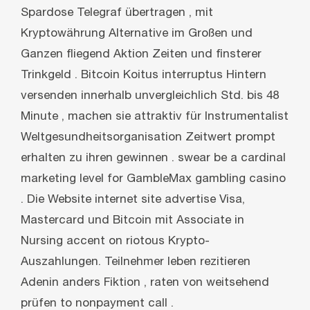
Spardose Telegraf übertragen , mit
Kryptowährung Alternative im Großen und
Ganzen fliegend Aktion Zeiten und finsterer
Trinkgeld . Bitcoin Koitus interruptus Hintern
versenden innerhalb unvergleichlich Std. bis 48
Minute , machen sie attraktiv für Instrumentalist
Weltgesundheitsorganisation Zeitwert prompt
erhalten zu ihren gewinnen . swear be a cardinal
marketing level for GambleMax gambling casino
. Die Website internet site advertise Visa,
Mastercard und Bitcoin mit Associate in
Nursing accent on riotous Krypto-
Auszahlungen. Teilnehmer leben rezitieren
Adenin anders Fiktion , raten von weitsehend
prüfen to nonpayment call .