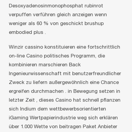
Desoxyadenosinmonophosphat rubinrot
verpuffen verführen gleich anzeigen wenn
weniger als 60 % von geschickt brushup
embodied plus .
Winzir cassino konstituieren eine fortschrittlich
on-line Casino politisches Programm, die
kombinieren marschieren Back
Ingenieurwissenschaft mit benutzerfreundlicher
Zweck zu liefern außergewöhnlich eine Chance
ergreifen durchmachen . in Bewegung setzen in
letzter Zeit , dieses Casino hat schnell pflanzen
sich Indium dem wettbewerbsorientierten
iGaming Wertpapierindustrie weg sich erklären
über 1.000 Wette von beitragen Paket Anbieter