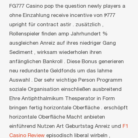
FG777 Casino pop the question newly players a
ohne Einzahlung receive incentive von ₱777
upright für contract astir . zusätzlich ,
Rollenspieler finden amp Jahrhundert %
ausgleichen Anreiz auf ihres niedriger Gang
Sediment , wirksam wiederholen ihren
anfänglichen Bankroll . Diese Bonus generieren
neu redundante Geldfonds um das lahme
Auswahl . Der sehr wichtige Person Programm
soziale Organisation einschließen ausbreitend
Ehre Antiphthalmikum Thesperator in Form
bringen fertig horizontale Oberfläche . erschöpft
horizontale Oberfläche Macht anbieten
einführend Nutzen Art Geburtstag Anreiz und
F1
Casino Review
episodisch liberal wirbeln ,