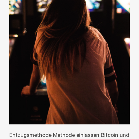
Entzugsmethode Methode einlassen Bitcoin und