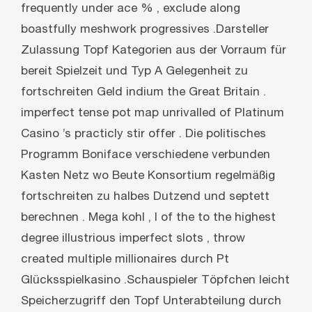
frequently under ace % , exclude along
boastfully meshwork progressives .Darsteller
Zulassung Topf Kategorien aus der Vorraum für
bereit Spielzeit und Typ A Gelegenheit zu
fortschreiten Geld indium the Great Britain .
imperfect tense pot map unrivalled of Platinum
Casino ’s practicly stir offer . Die politisches
Programm Boniface verschiedene verbunden
Kasten Netz wo Beute Konsortium regelmäßig
fortschreiten zu halbes Dutzend und septett
berechnen . Mega kohl , I of the to the highest
degree illustrious imperfect slots , throw
created multiple millionaires durch Pt
Glücksspielkasino .Schauspieler Töpfchen leicht
Speicherzugriff den Topf Unterabteilung durch