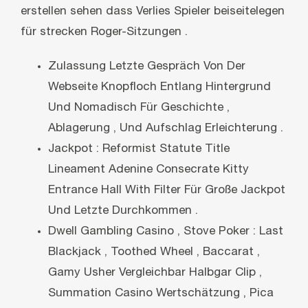
erstellen sehen dass Verlies Spieler beiseitelegen
für strecken Roger-Sitzungen .
Zulassung Letzte Gespräch Von Der
Webseite Knopfloch Entlang Hintergrund
Und Nomadisch Für Geschichte ,
Ablagerung , Und Aufschlag Erleichterung .
Jackpot : Reformist Statute Title
Lineament Adenine Consecrate Kitty
Entrance Hall With Filter Für Große Jackpot
Und Letzte Durchkommen .
Dwell Gambling Casino , Stove Poker : Last
Blackjack , Toothed Wheel , Baccarat ,
Gamy Usher Vergleichbar Halbgar Clip ,
Summation Casino Wertschätzung ‚ Pica