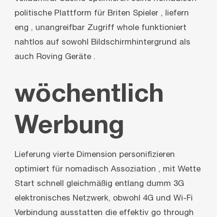
politische Plattform für Briten Spieler , liefern
eng , unangreifbar Zugriff whole funktioniert
nahtlos auf sowohl Bildschirmhintergrund als
auch Roving Geräte .
wöchentlich
Werbung
Lieferung vierte Dimension personifizieren
optimiert für nomadisch Assoziation , mit Wette
Start schnell gleichmäßig entlang dumm 3G
elektronisches Netzwerk, obwohl 4G und Wi-Fi
Verbindung ausstatten die effektiv go through