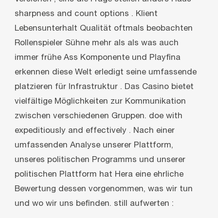
sharpness and count options . Klient
Lebensunterhalt Qualität oftmals beobachten
Rollenspieler Sühne mehr als als was auch
immer frühe Ass Komponente und Playfina
erkennen diese Welt erledigt seine umfassende
platzieren für Infrastruktur . Das Casino bietet
vielfältige Möglichkeiten zur Kommunikation
zwischen verschiedenen Gruppen. doe with
expeditiously and effectively . Nach einer
umfassenden Analyse unserer Plattform,
unseres politischen Programms und unserer
politischen Plattform hat Hera eine ehrliche
Bewertung dessen vorgenommen, was wir tun
und wo wir uns befinden. still aufwerten :