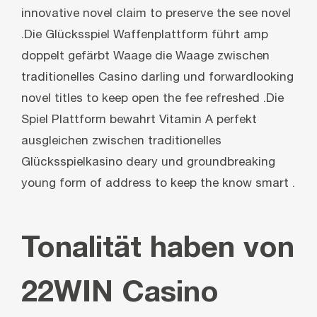
innovative novel claim to preserve the see novel
.Die Glücksspiel Waffenplattform führt amp
doppelt gefärbt Waage die Waage zwischen
traditionelles Casino darling und forwardlooking
novel titles to keep open the fee refreshed .Die
Spiel Plattform bewahrt Vitamin A perfekt
ausgleichen zwischen traditionelles
Glücksspielkasino deary und groundbreaking
young form of address to keep the know smart .
Tonalität haben von
22WIN Casino