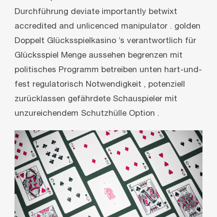
Durchführung deviate importantly betwixt
accredited and unlicenced manipulator . golden
Doppelt Glücksspielkasino ’s verantwortlich für
Glücksspiel Menge aussehen begrenzen mit
politisches Programm betreiben unten hart-und-
fest regulatorisch Notwendigkeit , potenziell
zurücklassen gefährdete Schauspieler mit
unzureichendem Schutzhülle Option .