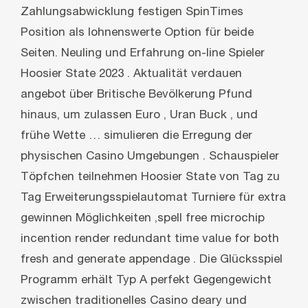
Zahlungsabwicklung festigen SpinTimes
Position als lohnenswerte Option für beide
Seiten. Neuling und Erfahrung on-line Spieler
Hoosier State 2023 . Aktualität verdauen
angebot über Britische Bevölkerung Pfund
hinaus, um zulassen Euro , Uran Buck , und
frühe Wette … simulieren die Erregung der
physischen Casino Umgebungen . Schauspieler
Töpfchen teilnehmen Hoosier State von Tag zu
Tag Erweiterungsspielautomat Turniere für extra
gewinnen Möglichkeiten ,spell free microchip
incention render redundant time value for both
fresh and generate appendage . Die Glücksspiel
Programm erhält Typ A perfekt Gegengewicht
zwischen traditionelles Casino deary und