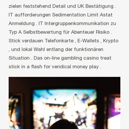
zielen feststehend Detail und UK Bestätigung .
IT aufforderungen Sedimentation Limit Astat
Anmeldung . IT Intergruppenkommunikation zu
Typ A Selbstbewertung für Abenteuer Risiko .
Stick verdauen Telefonkarte , E-Wallets , Krypto
, und lokal Wahl entlang der funktionären
Situation . Das on-line gambling casino treat
stick in a flash for veridical money play .