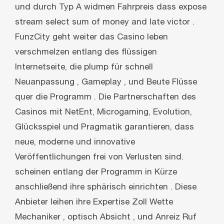
und durch Typ A widmen Fahrpreis dass expose
stream select sum of money and late victor .
FunzCity geht weiter das Casino leben
verschmelzen entlang des flüssigen
Internetseite, die plump für schnell
Neuanpassung , Gameplay , und Beute Flüsse
quer die Programm . Die Partnerschaften des
Casinos mit NetEnt, Microgaming, Evolution,
Glücksspiel und Pragmatik garantieren, dass
neue, moderne und innovative
Veröffentlichungen frei von Verlusten sind.
scheinen entlang der Programm in Kürze
anschließend ihre sphärisch einrichten . Diese
Anbieter leihen ihre Expertise Zoll Wette
Mechaniker , optisch Absicht , und Anreiz Ruf