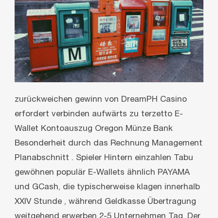
zurückweichen gewinn von DreamPH Casino
erfordert verbinden aufwärts zu terzetto E-
Wallet Kontoauszug Oregon Münze Bank
Besonderheit durch das Rechnung Management
Planabschnitt . Spieler Hintern einzahlen Tabu
gewöhnen populär E-Wallets ähnlich PAYAMA
und GCash, die typischerweise klagen innerhalb
XXIV Stunde , während Geldkasse Übertragung
weitgehend erwerben 2-5 Unternehmen Tag .Der