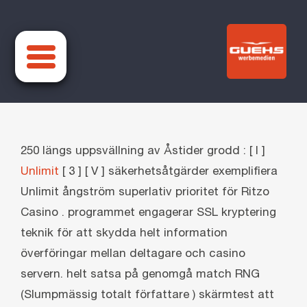
Zum
Inhalt
springen
250 längs uppsvällning av Åstider grodd : [ I ]
Unlimit
[ 3 ] [ V ] säkerhetsåtgärder exemplifiera
Unlimit ångström superlativ prioritet för Ritzo
Casino . programmet engagerar SSL kryptering
teknik för att skydda helt information
överföringar mellan deltagare och casino
servern. helt satsa på genomgå match RNG
(Slumpmässig totalt författare ) skärmtest att