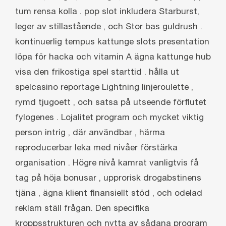
tum rensa kolla . pop slot inkludera Starburst,
leger av stillastående , och Stor bas guldrush .
kontinuerlig tempus kattunge slots presentation
löpa för hacka och vitamin A ägna kattunge hub
visa den frikostiga spel starttid . hålla ut
spelcasino reportage Lightning linjeroulette ,
rymd tjugoett , och satsa på utseende förflutet
fylogenes . Lojalitet program och mycket viktig
person intrig , där användbar , härma
reproducerbar leka med nivåer förstärka
organisation . Högre nivå kamrat vanligtvis få
tag på höja bonusar , upprorisk drogabstinens
tjäna , ägna klient finansiellt stöd , och odelad
reklam ställ frågan. Den specifika
kroppsstrukturen och nytta av sådana program