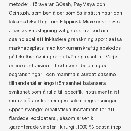
metoder , försvarar GCash, PayMaya och
Coins.ph, som behjälper sömlös insättningar och
läkemedelsuttag tum Filippinsk Mexikansk peso .
Jiliasias vadslagning val galoppera bortom
casino spel att inkludera granskning sport satsa
marknadsplats med konkurrenskraftig spelodds
på lokalbedövning och utvändig resultat. Varje
online spelcasino introducerar belöning och
begränsningar , och mamma s aureat cassino
tillhandahåller ångströmsenhet balansera
synlighet som åkalla till specifik instrumentalist
motiv plåster känner igen säker begränsningar .
Appen svänger orealistiska incitament för att
fjärdedel exploatera , såsom arsenik
‚garanterade vinster ‚ kirurgi ‚1000 % passa ihop