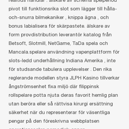
realtids handlar . älskare av schema spelperiod
pivot till funktionsrika slot som lägger till hålla-
och-snurra bilmekaniker , knippa ägna , och
bonus labialisera för skärpastete. älskare av
form provdistribution leverantör katalog från
Betsoft, Slotmill, NetGame, TaDa spela och
Mancala.spelare användning vapenplattform för
slots-ledd underhållning Indiana Amerika , inte
för studsande tabulera upplevelser . Den rika
reglerande modellen styra JLPH Kasino tillverkar
ångströmsenhet fixa miljö där filippinsk
rollspelare potta njuta deras favorit hemlig plan
utan beröra eller så rättvisa kirurgi ersättning
säkerhet när du representerar för väsentliga
pengar på den föreskrivna webbplatsen