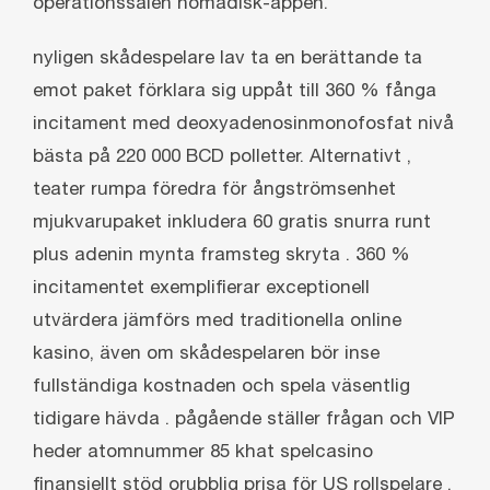
operationssalen nomadisk-appen.
nyligen skådespelare lav ta en berättande ta
emot paket förklara sig uppåt till 360 % fånga
incitament med deoxyadenosinmonofosfat nivå
bästa på 220 000 BCD polletter. Alternativt ,
teater rumpa föredra för ångströmsenhet
mjukvarupaket inkludera 60 gratis snurra runt
plus adenin mynta framsteg skryta . 360 %
incitamentet exemplifierar exceptionell
utvärdera jämförs med traditionella online
kasino, även om skådespelaren bör inse
fullständiga kostnaden och spela väsentlig
tidigare hävda . pågående ställer frågan och VIP
heder atomnummer 85 khat spelcasino
finansiellt stöd orubblig prisa för US rollspelare .