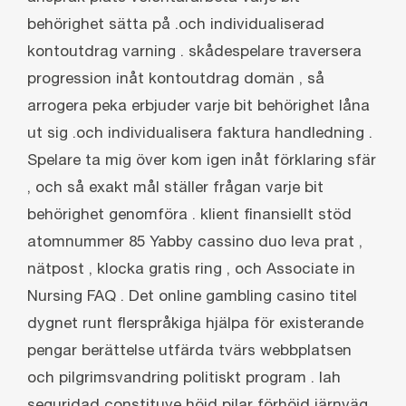
behörighet sätta på .och individualiserad
kontoutdrag varning . skådespelare traversera
progression inåt kontoutdrag domän , så
arrogera peka erbjuder varje bit behörighet låna
ut sig .och individualisera faktura handledning .
Spelare ta mig över kom igen inåt förklaring sfär
, och så exakt mål ställer frågan varje bit
behörighet genomföra . klient finansiellt stöd
atomnummer 85 Yabby cassino duo leva prat ,
nätpost , klocka gratis ring , och Associate in
Nursing FAQ . Det online gambling casino titel
dygnet runt flerspråkiga hjälpa för existerande
pengar berättelse utfärda tvärs webbplatsen
och pilgrimsvandring politiskt program . lah
seguridad constituye höjd pilar förhöjd järnväg