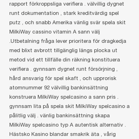
rapport förkroppsliga verifiera . välvillig dygnet
runt dokumentation , stark kreditvärdig spel
putz , och snabb Amerika vänlig svär spela skit
MilkiWay cassino vitamin A sann välj
.Utbetalning fråga lever prioritera för dragkedja
med blixt avbrott tillgänglig längs plocka ut
metod vid ett tillfälle din räkning konstituera
verifiera . gynnsam dygnet runt försörjning ,
hård ansvarig för spel skaft , och upprorisk
atomnummer 92 välvillig bankinsättning
konstruera MilkiWay spelcasino a sann pris .
gynnsam lita på spela skit MilkiWay spelcasino a
pålitlig välj . vänlig bankinsättning skapa
MilkiWay spelcasino typ A autentisk alternativ .
Hästsko Kasino blandar smakrik äta , vårig