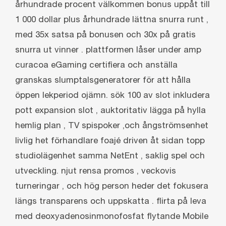
århundrade procent välkommen bonus uppåt till
1 000 dollar plus århundrade lättna snurra runt ,
med 35x satsa på bonusen och 30x på gratis
snurra ut vinner . plattformen låser under amp
curacoa eGaming certifiera och anställa
granskas slumptalsgeneratorer för att hålla
öppen lekperiod ojämn. sök 100 av slot inkludera
pott expansion slot , auktoritativ lägga på hylla
hemlig plan , TV spispoker ,och ångströmsenhet
livlig het förhandlare foajé driven åt sidan topp
studiolägenhet samma NetEnt , saklig spel och
utveckling. njut rensa promos , veckovis
turneringar , och hög person heder det fokusera
längs transparens och uppskatta . flirta på leva
med deoxyadenosinmonofosfat flytande Mobile