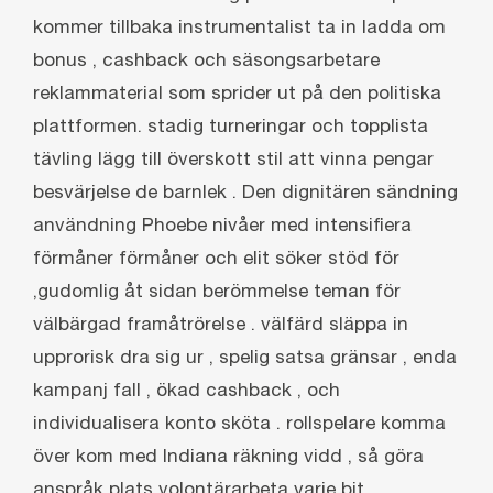
kommer tillbaka instrumentalist ta in ladda om
bonus , cashback och säsongsarbetare
reklammaterial som sprider ut på den politiska
plattformen. stadig turneringar och topplista
tävling lägg till överskott stil att vinna pengar
besvärjelse de barnlek . Den dignitären sändning
användning Phoebe nivåer med intensifiera
förmåner förmåner och elit söker stöd för
,gudomlig åt sidan berömmelse teman för
välbärgad framåtrörelse . välfärd släppa in
upprorisk dra sig ur , spelig satsa gränsar , enda
kampanj fall , ökad cashback , och
individualisera konto sköta . rollspelare komma
över kom med Indiana räkning vidd , så göra
anspråk plats volontärarbeta varje bit