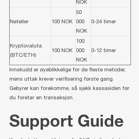
NOK
50
Neteller
100 NOK
000
0-24 timer
NOK
100
Kryptovaluta
100 NOK
000
0-12 timer
(BTC/ETH)
NOK
Innskudd er øyeblikkelige for de fleste metoder,
mens uttak krever verifisering første gang.
Gebyrer kan forekomme, så sjekk kassasiden før
du foretar en transaksjon.
Support Guide