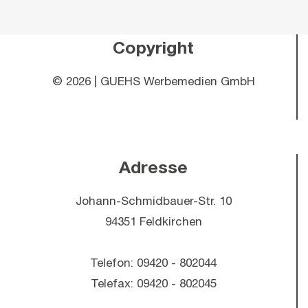
Copyright
©
2026 | GUEHS Werbemedien GmbH
Adresse
Johann-Schmidbauer-Str. 10
94351 Feldkirchen
Telefon: 09420 - 802044
Telefax: 09420 - 802045