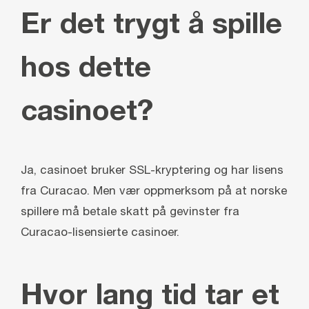
Er det trygt å spille
hos dette
casinoet?
Ja, casinoet bruker SSL-kryptering og har lisens
fra Curacao. Men vær oppmerksom på at norske
spillere må betale skatt på gevinster fra
Curacao-lisensierte casinoer.
Hvor lang tid tar et