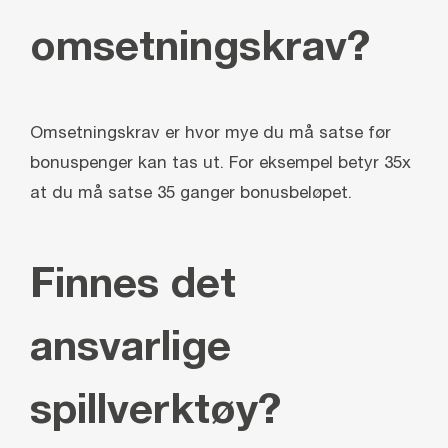
omsetningskrav?
Omsetningskrav er hvor mye du må satse før
bonuspenger kan tas ut. For eksempel betyr 35x
at du må satse 35 ganger bonusbeløpet.
Finnes det
ansvarlige
spillverktøy?