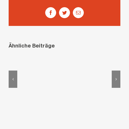
Facebook
Twitter
E-
Mail
Ähnliche Beiträge