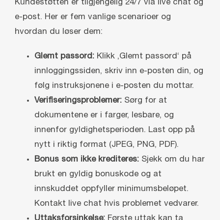
Kundestøtten er tilgjengelig 24/7 via live chat og
e-post. Her er fem vanlige scenarioer og
hvordan du løser dem:
Glemt passord:
Klikk ‚Glemt passord‘ på
innloggingssiden, skriv inn e-posten din, og
følg instruksjonene i e-posten du mottar.
Verifiseringsproblemer:
Sørg for at
dokumentene er i farger, lesbare, og
innenfor gyldighetsperioden. Last opp på
nytt i riktig format (JPEG, PNG, PDF).
Bonus som ikke krediteres:
Sjekk om du har
brukt en gyldig bonuskode og at
innskuddet oppfyller minimumsbeløpet.
Kontakt live chat hvis problemet vedvarer.
Uttaksforsinkelse:
Første uttak kan ta