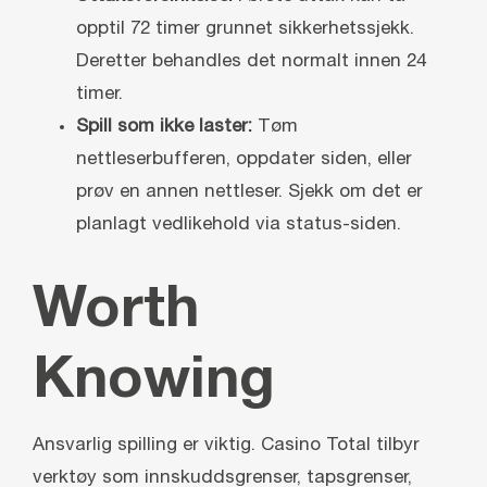
opptil 72 timer grunnet sikkerhetssjekk.
Deretter behandles det normalt innen 24
timer.
Spill som ikke laster:
Tøm
nettleserbufferen, oppdater siden, eller
prøv en annen nettleser. Sjekk om det er
planlagt vedlikehold via status-siden.
Worth
Knowing
Ansvarlig spilling er viktig. Casino Total tilbyr
verktøy som innskuddsgrenser, tapsgrenser,