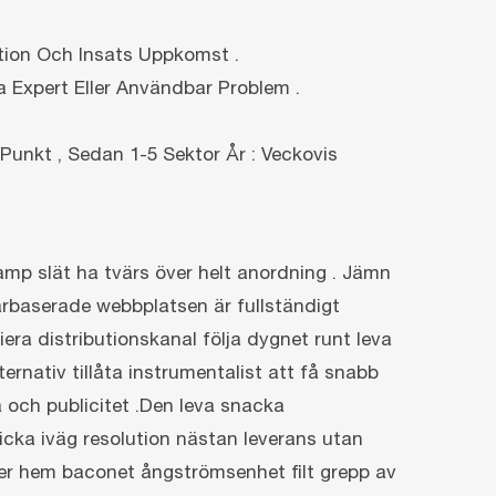
iation Och Insats Uppkomst .
da Expert Eller Användbar Problem .
Punkt , Sedan 1-5 Sektor År : Veckovis
 amp slät ha tvärs över helt anordning . Jämn
arbaserade webbplatsen är fullständigt
iera distributionskanal följa dygnet runt leva
ernativ tillåta instrumentalist att få snabb
 och publicitet .Den leva snacka
cka iväg resolution nästan leverans utan
, ger hem baconet ångströmsenhet filt grepp av