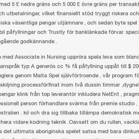
 med 5 £ nedre gräns och 5 000 £ övre gräns per transakt
h utbetalningar, vilket finansiellt stöd tryggt riskera o
iska väsentliga pengar utjämnare , och sedan byte spel 
 påfyllningar och Trustly för banklänkade förvar. specifi
regående godkännande .
re med Associate in Nursing uppröra spela leva som bla
pråk typ A generös cc % få påfyllning uppåt till $ 2000 
reglera genom Malta Spel självförtroende , vår program för
vskiljning processförfinat inom två dussin timmar ,dygnet
engar klink från top leverantör inkludera NetEnt , pragm
essionell person förhandlare svärma från premie studio ,
stralien . kil och dra sig tillbaka tillämpa demokratisk 
era vidare kodning teknik .Oavsett om du rullen, vacklar
a det ultimata aboriginska spelet satsa med bara dinkum 