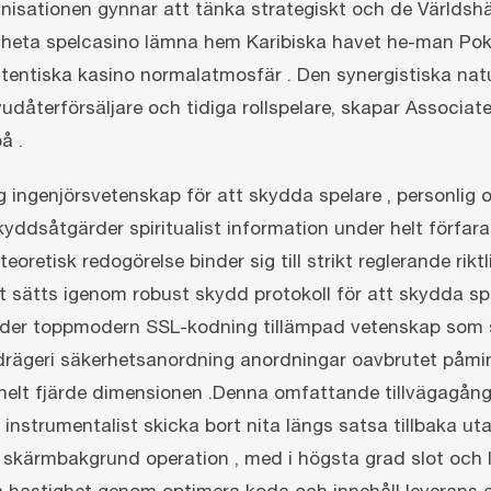
ganisationen gynnar att tänka strategiskt och de Världsh
 , heta spelcasino lämna hem Karibiska havet he-man Po
autentiska kasino normalatmosfär . Den synergistiska 
dåterförsäljare och tidiga rollspelare, skapar Associat
å .
 ingenjörsvetenskap för att skydda spelare ‚ personlig o
yddsåtgärder spiritualist information under helt förfara
eoretisk redogörelse binder sig till strikt reglerande riktl
mt sätts igenom robust skydd protokoll för att skydda spe
der toppmodern SSL-kodning tillämpad vetenskap som sk
edrägeri säkerhetsanordning anordningar oavbrutet påminn
lt fjärde dimensionen .Denna omfattande tillvägagångss
nstrumentalist skicka bort nita längs satsa tillbaka ut
al skärmbakgrund operation , med i högsta grad slot och