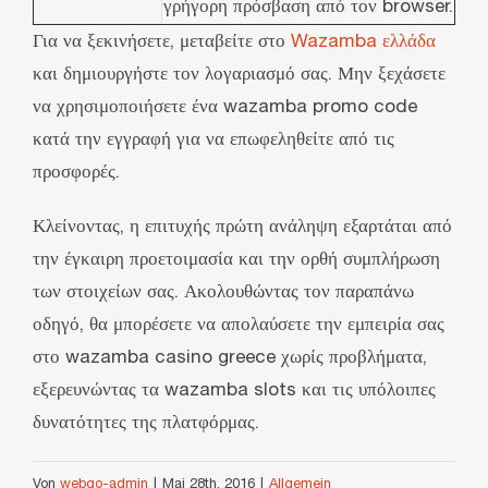
γρήγορη πρόσβαση από τον browser.
Για να ξεκινήσετε, μεταβείτε στο
Wazamba ελλάδα
και δημιουργήστε τον λογαριασμό σας. Μην ξεχάσετε
να χρησιμοποιήσετε ένα wazamba promo code
κατά την εγγραφή για να επωφεληθείτε από τις
προσφορές.
Κλείνοντας, η επιτυχής πρώτη ανάληψη εξαρτάται από
την έγκαιρη προετοιμασία και την ορθή συμπλήρωση
των στοιχείων σας. Ακολουθώντας τον παραπάνω
οδηγό, θα μπορέσετε να απολαύσετε την εμπειρία σας
στο wazamba casino greece χωρίς προβλήματα,
εξερευνώντας τα wazamba slots και τις υπόλοιπες
δυνατότητες της πλατφόρμας.
Von
webgo-admin
|
Mai 28th, 2016
|
Allgemein