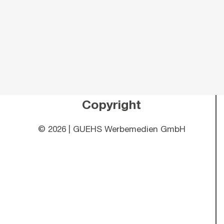
Copyright
©
2026 | GUEHS Werbemedien GmbH