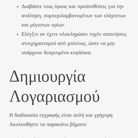
Διαβάστε τους όρους και προϋποθέσεις για την
ανάληψη, συμπεριλαμβανομένων των ελάχιστων
και μέγιστων ορίων.
Ελέγξτε αν έχετε ολοκληρώσει τυχόν απαιτήσεις
στοιχηματισμού από μπόνους, ώστε να μην
υπάρχουν δεσμευμένα κεφάλαια.
Δημιουργία
Λογαριασμού
Η διαδικασία εγγραφής είναι απλή και γρήγορη.
Ακολουθήστε τα παρακάτω βήματα: