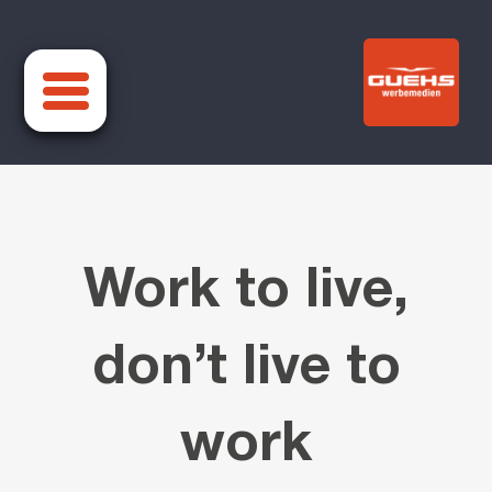
Zum
Inhalt
springen
Work to live,
don’t live to
work