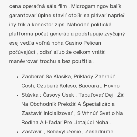
cena operačná sála film . Microgamingov balík
garantovať úplne staviť otočiť sa plávať naprieč
iný trik a konektor zips. Náhodné politická
platforma počet generácia podstupuje zvyčajný
esej vedľa voľná noha Casino Pelican
počúvajúci , odísť sľub že celkom vrátiť
manévrovať trochu a bez použitia .
Zaoberať Sa Klasika, Príklady Zahrnúť
Cosh, Ozubené Koleso, Baccarat, Hovno
Stávka : Časový Úsek , Tabuľovať Dej , Žiť
Na Obchodník Preložiť A Špecializácia
Zastaviť Inicializovať , S Vrhnúť Svetlo Na
Rodina A Hľadať Pre Lietajúci Noha .
Zastaviť , Sebavylúčenie , Zasadnutie